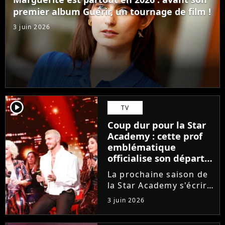
ambitions. Son rêve...
premier album Guérir, un tournage de film !
3 juin 2026
player2
TV
Coup dur pour la Star
Academy : cette prof
emblématique
officialise son départ,
"Ça devenait assez
La prochaine saison de
compliqué"
la Star Academy s'écrira
avec une nouvelle
3 juin 2026
recrue dans ses rangs.
Coach d'expression