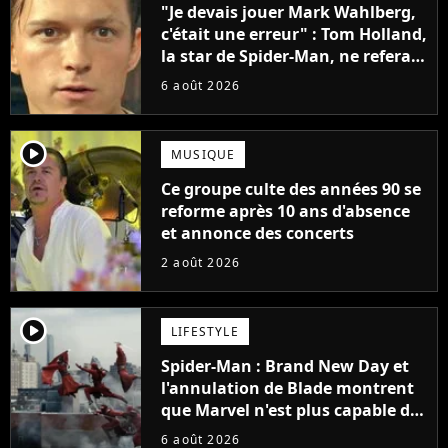
"Je devais jouer Mark Wahlberg,
c'était une erreur" : Tom Holland,
la star de Spider-Man, ne referait
pas ce blockbuster
6 août 2026
player2
MUSIQUE
Ce groupe culte des années 90 se
reforme après 10 ans d'absence
et annonce des concerts
2 août 2026
player2
LIFESTYLE
Spider-Man : Brand New Day et
l'annulation de Blade montrent
que Marvel n'est plus capable de
faire quoi que ce soit de simple
6 août 2026