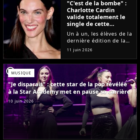
"C'est de la bombe" :
se fermer. Sur
Charlotte Cardin
Instagram, elle...
valide totalement le
single de cette
ancienne élève de la
Un à un, les élèves de la
Star Academy
dernière édition de la
Star Academy se font
11 juin 2026
une place dans le nid.
Dans le sillage d'Ambre,
c'est au tour de Lily
player2
MUSIQUE
Campa de présenter
son univers à travers...
"Je disparais" : cette star de la pop révélée
à la Star Academy met en pause sa carrière
10 juin 2026