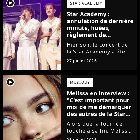
larmes. Sur les réseaux
player2
STAR ACADEMY
sociaux, les élèves
Star Academy :
adressent un dernier
annulation de dernière
message au public...
minute, huées,
règlement de
comptes... Que s'est-il
Hier soir, le concert de
passé au concert de
la Star Academy a été
Bayonne hier soir ?
mouvementé. Quelques
27 juillet 2026
minutes avant le show,
trois élèves ont
annoncé ne pas vouloir
player2
MUSIQUE
monter sur scène pour
Melissa en interview :
des raisons politiques.
"C'est important pour
Leur...
moi de me démarquer
des autres de la Star
Academy"
Alors que la tournée
touche à sa fin, Melissa
se confie en interview
26 juillet 2026