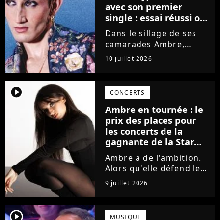
avec son premier
single : essai réussi ou
manqué ? Voici notre
Dans le sillage de ses
avis !
camarades Ambre,
Bastiaan ou Melissa,
10 juillet 2026
Victor Aupecle lance
son projet musical ce
vendredi 10 juillet avec
player2
CONCERTS
la parution du single Je
Ambre en tournée : le
fais de mon mieux. Le
prix des places pour
demi-finaliste...
les concerts de la
gagnante de la Star
Academy !
Ambre a de l'ambition.
Alors qu'elle défend le
single J'me demande et
9 juillet 2026
qu'elle prépare son
premier album, la
gagnante de la dernière
player2
MUSIQUE