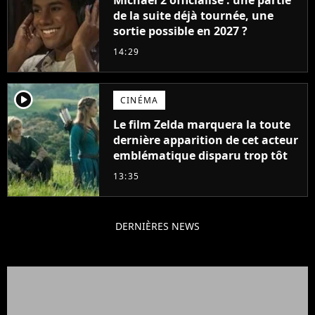
de la suite déjà tournée, une
sortie possible en 2027 ?
14:29
player2
CINÉMA
Le film Zelda marquera la toute
dernière apparition de cet acteur
emblématique disparu trop tôt
13:35
DERNIÈRES NEWS