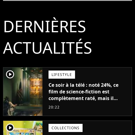
DERNIÈRES
ACTUALITÉS
player2
LIFESTYLE
Ce soir à la télé : noté 24%, ce
film de science-fiction est
complètement raté, mais il
aurait pu être encore pire à
20:22
cause de son acteur
player2
COLLECTIONS