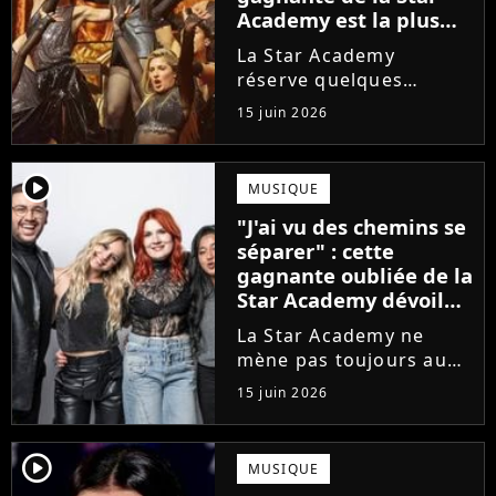
Academy est la plus
écoutée de l'histoire
La Star Academy
de l'émission !
réserve quelques
surprises. Cette
15 juin 2026
gagnante totalement
oubliée de l'émission
est aujourd'hui plus
player2
MUSIQUE
écoutée en streaming
"J'ai vu des chemins se
que Jenifer et Nolwenn
séparer" : cette
Leroy !
gagnante oubliée de la
Star Academy dévoile
l'envers du décor du
La Star Academy ne
métier
mène pas toujours au
succès. Après l'échec de
15 juin 2026
son premier album,
Anisha Jo, gagnante de
la Star Academy 2022, a
player2
MUSIQUE
vu beaucoup de portes