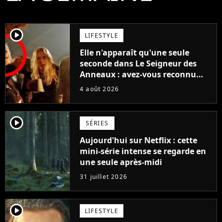
player2
LIFESTYLE
Elle n'apparaît qu'une seule
seconde dans Le Seigneur des
Anneaux : avez-vous reconnu
cette légende du cinéma dans la
4 août 2026
saga ?
player2
SÉRIES
Aujourd'hui sur Netflix : cette
mini-série intense se regarde en
une seule après-midi
31 juillet 2026
player2
LIFESTYLE