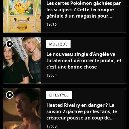
Les cartes Pokémon gâchées par
les scalpers ? Cette technique
géniale d'un magasin pour
ruiner les revendeurs
19:16
player2
MUSIQUE
Le nouveau single d'Angèle va
totalement dérouter le public, et
c'est une bonne chose
18:04
player2
LIFESTYLE
Heated Rivalry en danger ? La
saison 2 gâchée par les fans, le
créateur pousse un coup de
gueule
17:08