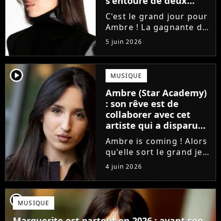
s'entoure de deux
proches de Slimane
C'est le grand jour pour
Ambre ! La gagnante de
la Star Academy fait ses
5 juin 2026
premiers pas dans
l'industrie en publiant
J'me demande, un
player2
MUSIQUE
premier single que la
Ambre (Star Academy)
chanteuse a
: son rêve est de
confectionné avec...
collaborer avec cet
artiste qui a disparu
des radars, "c'est un
Ambre is coming ! Alors
génie"
qu'elle sort le grand jeu
cette semaine en
4 juin 2026
publiant son premier
single J'me demande, la
gagnante de la Star
player2
MUSIQUE
Academy affiche
clairement ses
Marguerite est partout en 2026 : avant son