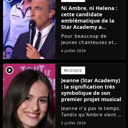
saison de la Star
Ni Ambre, ni Helena :
Academy annonce les
cette candidate
dates de sa...
emblématique de la
Star Academy a
souffert après
Pour beaucoup de
l'émission, "J'étais
jeunes chanteuses et
traitée de potiche"
chanteurs, la Star
4 juillet 2026
Academy est un rêve.
Mais comme l'a rappelé
une ancienne gagnante,
player2
MUSIQUE
l'émission de TF1 n'est
Jeanne (Star Academy)
pas toujours simple à
: la signification très
vivre.
symbolique de son
premier projet musical
Jeanne n'a pas le temps.
Tandis qu'Ambre vient à
peine de dévoiler son
2 juillet 2026
premier single, l'ex-