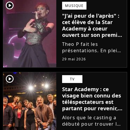
scénique de l'émission,
player2
MUSIQUE
Marlène Schaff ne
"J'ai peur de l'après" :
rempilera pas à la table
cet élève de la Star
des professeurs...
Academy à coeur
ouvert sur son premier
single intime
Theo P fait les
présentations. En pleine
tournée, l'élève de la
29 mai 2026
Star Academy dévoile
son tout premier single.
Avec Garçon solide, le
player2
TV
chanteur livre une
Star Academy : ce
facette plus fragile de
visage bien connu des
sa personnalité....
téléspectateurs est
partant pour revenir,
sauf que la place est
Alors que le casting a
déjà prise
débuté pour trouver les