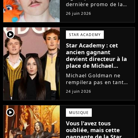
dernière promo de la
Star Academy, Léo se
26 juin 2026
lance enfin. Sous le nom
de scène Lowey, l'artiste
de 25 ans dévoile un
player2
STAR ACADEMY
premier EP énergique et
Star Academy : cet
très prometteur
ancien gagnant
nommé...
devient directeur à la
place de Michael
Goldman ? Il donne
Michael Goldman ne
enfin sa réponse
rempilera pas en tant
que directeur de la
24 juin 2026
prochaine saison de la
Star Academy. Mais qui
prendra sa place ? Alors
player2
MUSIQUE
que son nom circule,
Vous l'avez tous
cet ancien gagnant de
oubliée, mais cette
l'émission...
gagnante de la Star