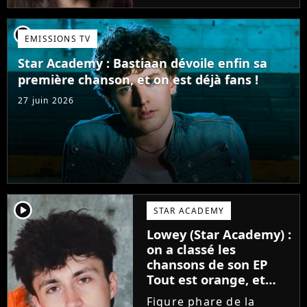
candidate de la Star
Academy s'apprête à
player2
EMISSIONS TV
sortir un troisième titre
(Les règles) et vient...
Star Academy : Bastiaan dévoile enfin sa
première chanson, et on est déjà fans !
27 juin 2026
player2
STAR ACADEMY
Lowey (Star Academy) :
on a classé les
chansons de son EP
Tout est orange, et
voici la meilleure !
Figure phare de la