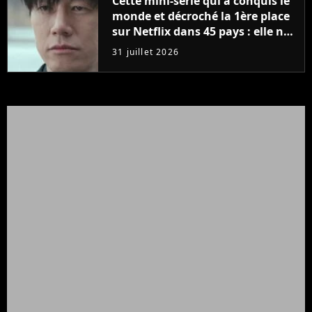
Cette mini-série qui a conquis le
monde et décroché la 1ère place
sur Netflix dans 45 pays : elle ne
compte que 10 épisodes et c'est
31 juillet 2026
un phénomène mondial