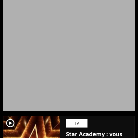
player2
TV
Star Academy : vous