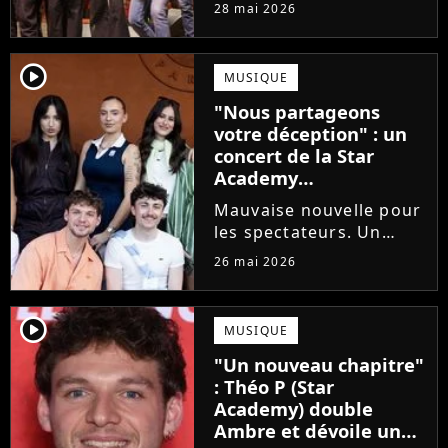
prochains Pierre
28 mai 2026
Garnier, Marine ou
Ambre, une professeure
emblématique de la Star
player2
MUSIQUE
Academy se positionne
"Nous partageons
pour enseigner le chant
votre déception" : un
aux...
concert de la Star
Academy
définitivement annulé
Mauvaise nouvelle pour
les spectateurs. Un
concert de la Star
26 mai 2026
Academy, annulé à la
dernière minute pour
des raisons de santé, ne
player2
MUSIQUE
sera finalement pas
"Un nouveau chapitre"
reprogrammé.
: Théo P (Star
Academy) double
Ambre et dévoile un