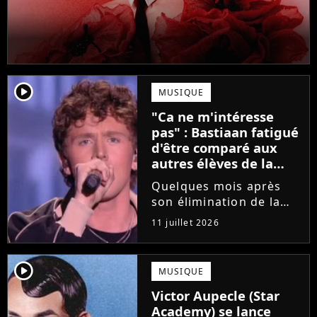
player2
MUSIQUE
"Ca ne m'intéresse
pas" : Bastiaan fatigué
d'être comparé aux
autres élèves de la
Star Academy
Quelques mois après
son élimination de la
Star Academy, Bastiaan
11 juillet 2026
tente de lancer sa
carrière dans la
musique. Et pour ça, le
player2
MUSIQUE
chanteur a récemment
Victor Aupecle (Star
dévoilé "Château", son
Academy) se lance
premier single....