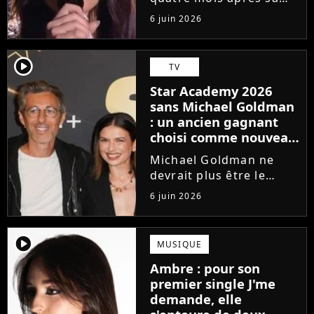
victoire à la Star
6 juin 2026
Academy, Ambre a
dévoilé J'me demande,
son premier single. Une
player2
TV
chanson arrivée
Star Academy 2026
tardivement vis-à-vis
sans Michael Goldman
des carrières...
: un ancien gagnant
choisi comme nouveau
directeur ?
Michael Goldman ne
devrait plus être le
directeur de la Star
6 juin 2026
Academy lors de la
saison 2026. Et pour lui
succéder, c'est un
player2
MUSIQUE
ancien gagnant de
Ambre : pour son
l'émission de TF1 qui
premier single J'me
sera aujourd'hui...
demande, elle