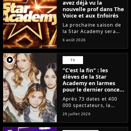
avez déjà vu la
nouvelle prof dans The
Voice et aux Enfoirés
La prochaine saison de
la Star Academy sera
incarnée par une
6 août 2026
nouvelle génération de
professeurs après les
départs annoncés de
player2
TV
Michael Goldman, Lucie
"C'est la fin" : les
Bernardoni et Marlène
élèves de la Star
Schaff. La...
Academy en larmes
pour le dernier concert
de la tournée
Après 73 dates et 400
000 spectateurs, la
tournée de la Star
29 juillet 2026
Academy vient de se
terminer dans les