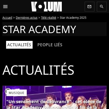
menu
newsletter
search
Accueil
Dernières actus
Télé réalité
Star Academy 2025
STAR ACADEMY
ACTUALITÉS
PEOPLE LIÉS
ACTUALITÉS
player2
MUSIQUE
"Un sentiment de délivrance" : cet élève de
la Star Academy balance après la fin de la