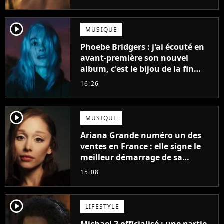
player2
MUSIQUE
Phoebe Bridgers : j'ai écouté en
avant-première son nouvel
album, c'est le bijou de la fin
d'été
16:26
player2
MUSIQUE
Ariana Grande numéro un des
ventes en France : elle signe le
meilleur démarrage de sa
carrière avec son album Petal
15:08
player2
LIFESTYLE
Michael 2 officialisé : une partie