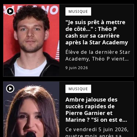
player2
MUSIQUE
"Je suis prêt à mettre
de côté..." : Théo P
cash sur sa carrière
après la Star Academy
Élève de la dernière Star
Academy, Théo P vient
de sortir son premier
9 juin 2026
single Garçon solide. En
interview, l'ancien
candidat se livre à
player2
MUSIQUE
coeur ouvert sur
Ambre jalouse des
l'avenir incertain dans
succès rapides de
le milieu...
Pierre Garnier et
Marine ? "Si on est en
compétition..."
Ce vendredi 5 juin 2026,
quatre mois après sa