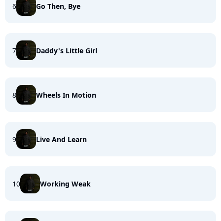
6
Go Then, Bye
7
Daddy's Little Girl
8
Wheels In Motion
9
Live And Learn
10
Working Weak