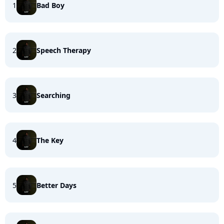
1
Bad Boy
2
Speech Therapy
3
Searching
4
The Key
5
Better Days