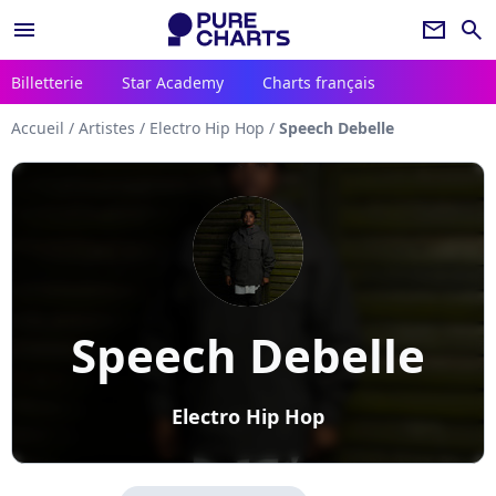
menu
newsletter
search
Billetterie
Star Academy
Charts français
Accueil
/
Artistes
/
Electro Hip Hop
/
Speech Debelle
Speech Debelle
Electro Hip Hop