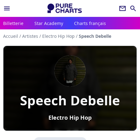
menu
newsletter
search
Billetterie
Star Academy
Charts français
Accueil
/
Artistes
/
Electro Hip Hop
/
Speech Debelle
Speech Debelle
Electro Hip Hop