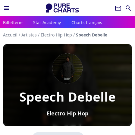
menu
newsletter
search
Billetterie
Star Academy
Charts français
Accueil
/
Artistes
/
Electro Hip Hop
/
Speech Debelle
Speech Debelle
Electro Hip Hop