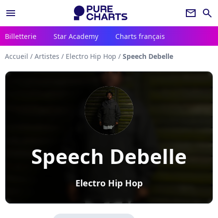
menu
newsletter
search
Billetterie
Star Academy
Charts français
Accueil
/
Artistes
/
Electro Hip Hop
/
Speech Debelle
Speech Debelle
Electro Hip Hop