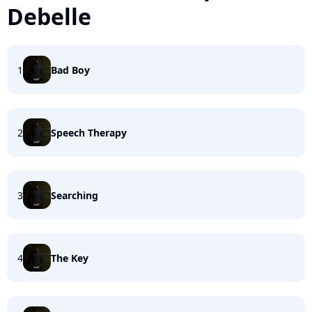
Debelle
1
Bad Boy
2
Speech Therapy
3
Searching
4
The Key