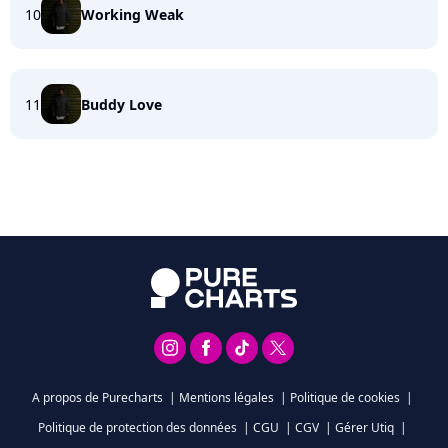
10
Working Weak
11
Buddy Love
A propos de Purecharts
|
Mentions légales
|
Politique de cookies
|
Politique de protection des données
|
CGU
|
CGV
|
Gérer Utiq
|