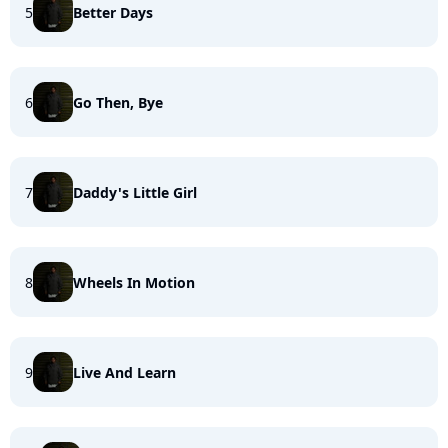
5
Better Days
6
Go Then, Bye
7
Daddy's Little Girl
8
Wheels In Motion
9
Live And Learn