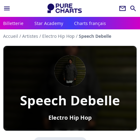
menu
newsletter
search
Billetterie
Star Academy
Charts français
Accueil
/
Artistes
/
Electro Hip Hop
/
Speech Debelle
Speech Debelle
Electro Hip Hop