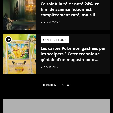
Ce soir à la télé : noté 24%, ce
film de science-fiction est
complètement raté, mais il
aurait pu être encore pire à
7 août 2026
cause de son acteur
player2
COLLECTIONS
Les cartes Pokémon gâchées par
les scalpers ? Cette technique
géniale d'un magasin pour
ruiner les revendeurs
7 août 2026
DERNIÈRES NEWS