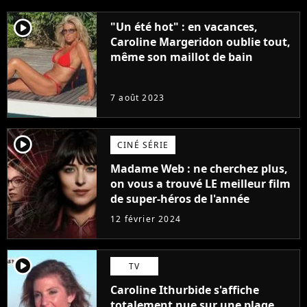
player2
"Un été hot" : en vacances,
Caroline Margeridon oublie tout,
même son maillot de bain
7 août 2023
player2
CINÉ SÉRIE
Madame Web : ne cherchez plus,
on vous a trouvé LE meilleur film
de super-héros de l'année
12 février 2024
player2
TV
Caroline Ithurbide s'affiche
totalement nue sur une plage