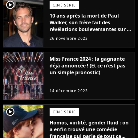
player2
CINÉ SÉRIE
10 ans après la mort de Paul
Walker, son frère fait des
révélations bouleversantes sur la
réaction des acteurs de Fast and
26 novembre 2023
Furious
Miss France 2024 : la gagnante
déjà annoncée ! (Et ce n'est pas
un simple pronostic)
14 décembre 2023
player2
CINÉ SÉRIE
Homos, virilité, gender fluid : on
a enfin trouvé une comédie
française qui parle de tout ça