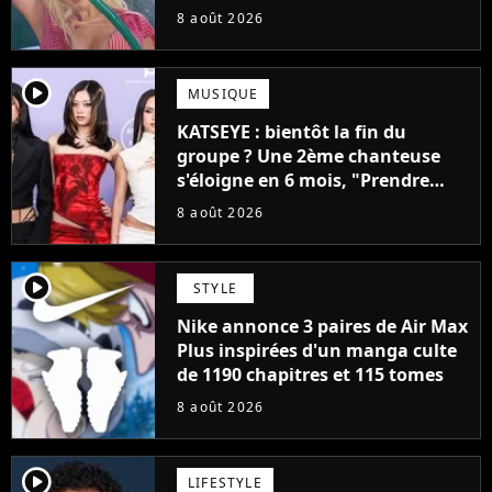
pensais ne plus jamais chanter"
8 août 2026
player2
MUSIQUE
KATSEYE : bientôt la fin du
groupe ? Une 2ème chanteuse
s'éloigne en 6 mois, "Prendre
cette décision n’a pas été facile"
8 août 2026
player2
STYLE
Nike annonce 3 paires de Air Max
Plus inspirées d'un manga culte
de 1190 chapitres et 115 tomes
8 août 2026
player2
LIFESTYLE