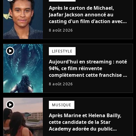
Après le carton de Michael,
Jaafar Jackson annoncé au
casting d'un film d'action avec
Will Smith
8 août 2026
player2
LIFESTYLE
Aujourd'hui en streaming : noté
94%, ce film réinvente
complètement cette franchise de
science-fiction vieille de 40 ans
8 août 2026
player2
MUSIQUE
Après Marine et Helena Bailly,
cette candidate de la Star
Academy adorée du public
annonce son premier album,