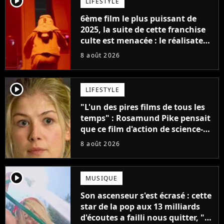
player2
LIFESTYLE
6ème film le plus puissant de
2025, la suite de cette franchise
culte est menacée : le réalisateur
claque la porte pour "différends
8 août 2026
créatifs"
player2
LIFESTYLE
"L'un des pires films de tous les
temps" : Rosamund Pike pensait
que ce film d'action de science-
fiction avec Dwayne Johnson
8 août 2026
mettrait fin à sa carrière
player2
MUSIQUE
Son ascenseur s'est écrasé : cette
star de la pop aux 13 milliards
d'écoutes a failli nous quitter, "Je