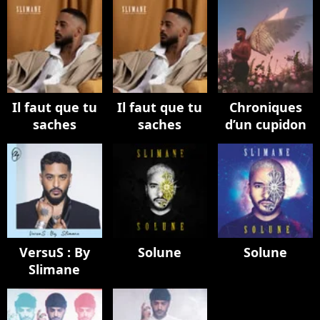
Il faut que tu
Il faut que tu
Chroniques
saches
saches
d’un cupidon
VersuS : By
Solune
Solune
Slimane