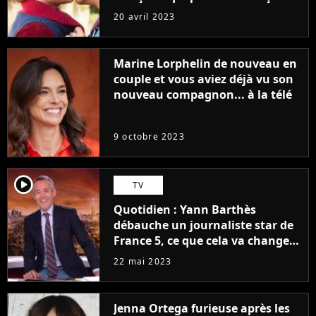
sans être super ringarde
20 avril 2023
Marine Lorphelin de nouveau en
couple et vous aviez déjà vu son
nouveau compagnon... à la télé
9 octobre 2023
player2
TV
Quotidien : Yann Barthès
débauche un journaliste star de
France 5, ce que cela va changer
à la rentrée
22 mai 2023
Jenna Ortega furieuse après les