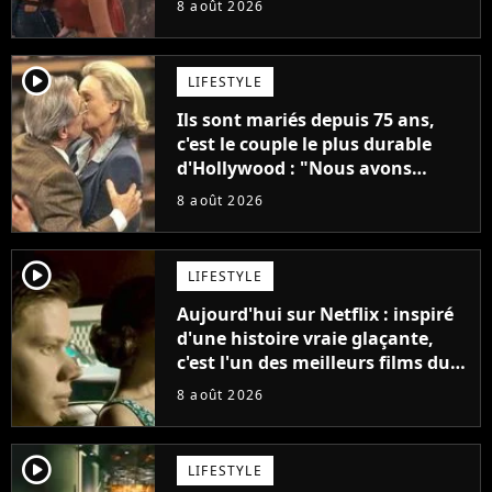
8 août 2026
"C'est tellement puissant"
player2
LIFESTYLE
Ils sont mariés depuis 75 ans,
c'est le couple le plus durable
d'Hollywood : "Nous avons
avancé jour après jour, et les
8 août 2026
jours se sont transformés en
décennies"
player2
LIFESTYLE
Aujourd'hui sur Netflix : inspiré
d'une histoire vraie glaçante,
c'est l'un des meilleurs films du
21ème siècle
8 août 2026
player2
LIFESTYLE