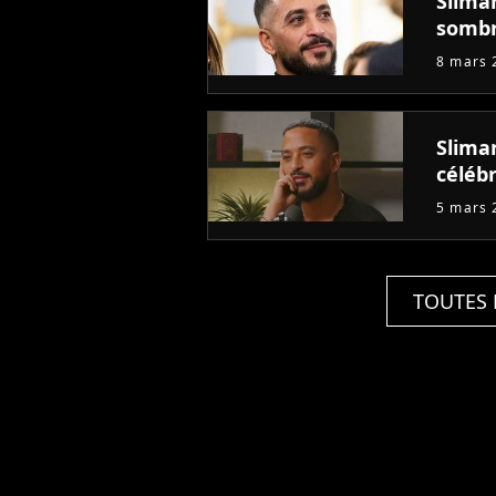
Slima
somb
8 mars 
Sliman
célébr
5 mars 
TOUTES 