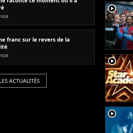
ne raconte ce moment où il a
player2
ré
2026
e franc sur le revers de la
ité
2026
player2
LES ACTUALITÉS
player2