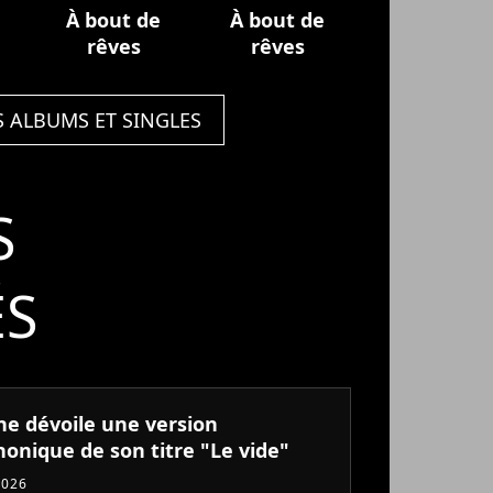
À bout de
À bout de
rêves
rêves
S ALBUMS ET SINGLES
S
ÉS
ne dévoile une version
onique de son titre "Le vide"
2026