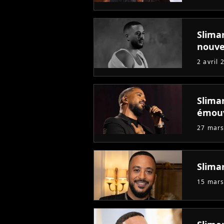
Slima
nouve
2 avril 
Slima
émou
27 mars
Slima
15 mars