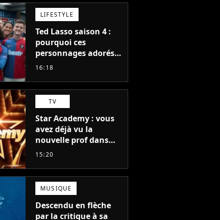
LIFESTYLE
Ted Lasso saison 4 :
pourquoi ces
personnages adorés
des fans ne sont pas
16:18
dans la suite ?
TV
Star Academy : vous
avez déjà vu la
nouvelle prof dans
The Voice et aux
15:20
Enfoirés
MUSIQUE
Descendu en flèche
par la critique à sa