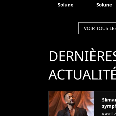
Solune
Solune
VOIR TOUS LE
DERNIÈRE
ACTUALIT
Slima
symph
8 avril 