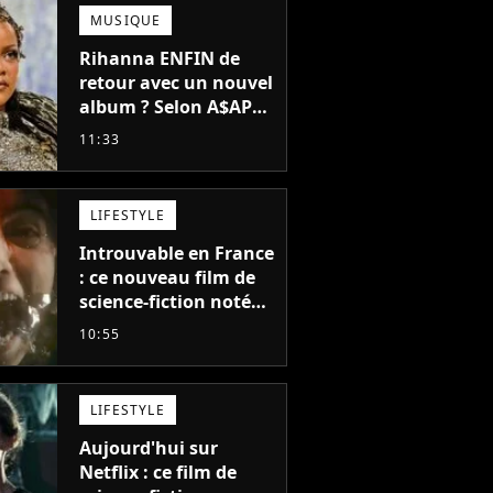
MUSIQUE
Rihanna ENFIN de
retour avec un nouvel
album ? Selon A$AP
Rocky, "c'est du
11:33
sérieux"
LIFESTYLE
Introuvable en France
: ce nouveau film de
science-fiction noté
55% est décrit comme
10:55
"le plus stupide de
l'année"
LIFESTYLE
Aujourd'hui sur
Netflix : ce film de