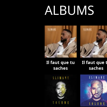
ALBUMS
Il faut que tu
Il faut que 
saches
saches