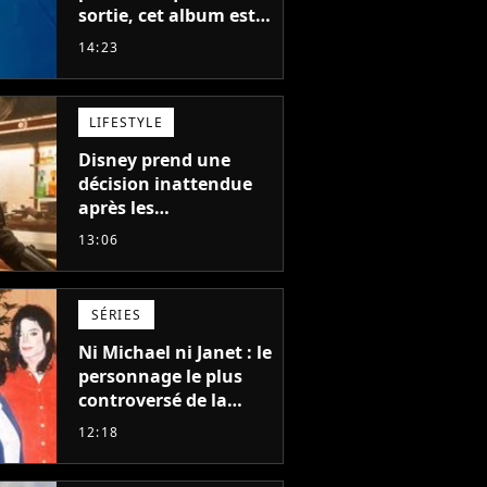
sortie, cet album est
en train de devenir le
14:23
plus populaire de son
auteur
LIFESTYLE
Disney prend une
décision inattendue
après les
"performances
13:06
mitigées" de Vaiana
et The Mandalorian &
Grogu au box-office
SÉRIES
Ni Michael ni Janet : le
personnage le plus
controversé de la
famille Jackson va
12:18
avoir le droit à sa
propre série