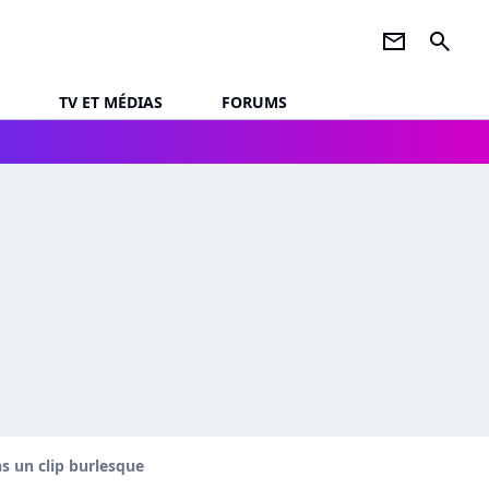
newsletter
search
TV ET MÉDIAS
FORUMS
ns un clip burlesque