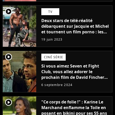
player2
TV
Deux stars de télé-réalité
débarquent sur Jacquie et Michel
et tournent un film porno : les
premières images du tournage
19 juin 2023
(exclu)
player2
CINÉ SÉRIE
Si vous aimez Seven et Fight
Club, vous allez adorer le
prochain film de David Fincher
avec lequel il se réinvente
6 septembre 2024
complètement
player2
"Ce corps de folie !" : Karine Le
Marchand enflamme la Toile en
posant en bikini pour ses 55 ans