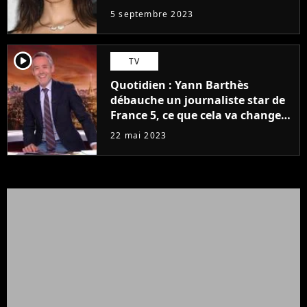
5 septembre 2023
player2
TV
Quotidien : Yann Barthès
débauche un journaliste star de
France 5, ce que cela va changer
à la rentrée
22 mai 2023