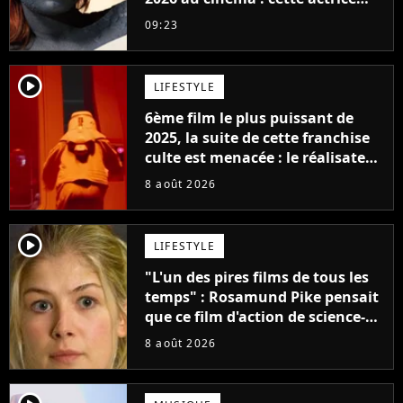
adorée prête à remplacer
09:23
Jennifer Lawrence chez Marvel
player2
LIFESTYLE
6ème film le plus puissant de
2025, la suite de cette franchise
culte est menacée : le réalisateur
claque la porte pour "différends
8 août 2026
créatifs"
player2
LIFESTYLE
"L'un des pires films de tous les
temps" : Rosamund Pike pensait
que ce film d'action de science-
fiction avec Dwayne Johnson
8 août 2026
mettrait fin à sa carrière