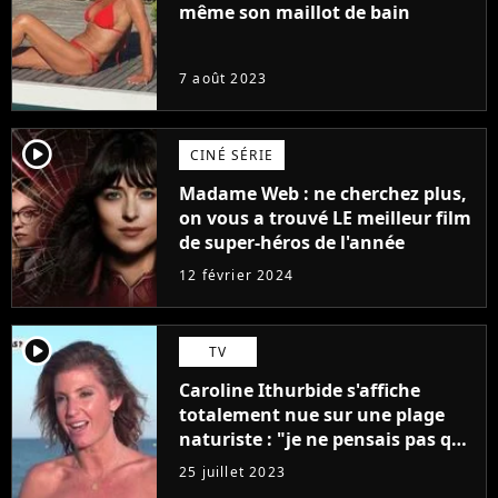
même son maillot de bain
7 août 2023
player2
CINÉ SÉRIE
Madame Web : ne cherchez plus,
on vous a trouvé LE meilleur film
de super-héros de l'année
12 février 2024
player2
TV
Caroline Ithurbide s'affiche
totalement nue sur une plage
naturiste : "je ne pensais pas que
j'arriverais à le faire..."
25 juillet 2023