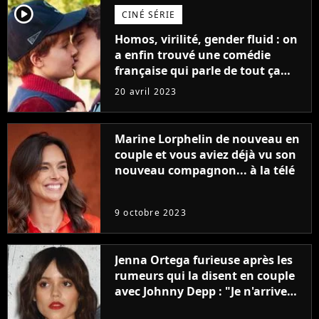
player2
CINÉ SÉRIE
Homos, virilité, gender fluid : on
a enfin trouvé une comédie
française qui parle de tout ça
sans être super ringarde
20 avril 2023
Marine Lorphelin de nouveau en
couple et vous aviez déjà vu son
nouveau compagnon... à la télé
9 octobre 2023
Jenna Ortega furieuse après les
rumeurs qui la disent en couple
avec Johnny Depp : "Je n'arrive
même pas..."