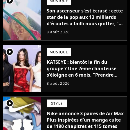
player2
MUSIQUE
Son ascenseur s'est écrasé : cette
star de la pop aux 13 milliards
d'écoutes a failli nous quitter, "Je
pensais ne plus jamais chanter"
8 août 2026
player2
MUSIQUE
KATSEYE : bientôt la fin du
groupe ? Une 2ème chanteuse
s'éloigne en 6 mois, "Prendre
cette décision n’a pas été facile"
8 août 2026
player2
STYLE
Nike annonce 3 paires de Air Max
Plus inspirées d'un manga culte
de 1190 chapitres et 115 tomes