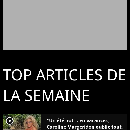
TOP ARTICLES DE
LA SEMAINE
player2
"Un été hot" : en vacances,
Caroline Margeridon oublie tout,