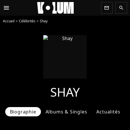
menu
newsletter
search
Accueil
Célébrités
Shay
SHAY
Biographie
Albums & Singles
Actualités