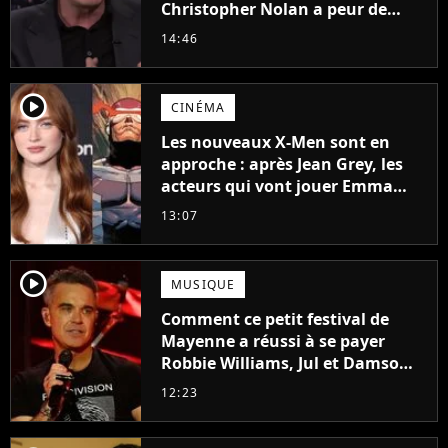
Christopher Nolan a peur de
tourner un genre de films très
14:46
particulier
player2
CINÉMA
Les nouveaux X-Men sont en
approche : après Jean Grey, les
acteurs qui vont jouer Emma
Frost et Cyclope trouvés !
13:07
player2
MUSIQUE
Comment ce petit festival de
Mayenne a réussi à se payer
Robbie Williams, Jul et Damso
cette année ?
12:23