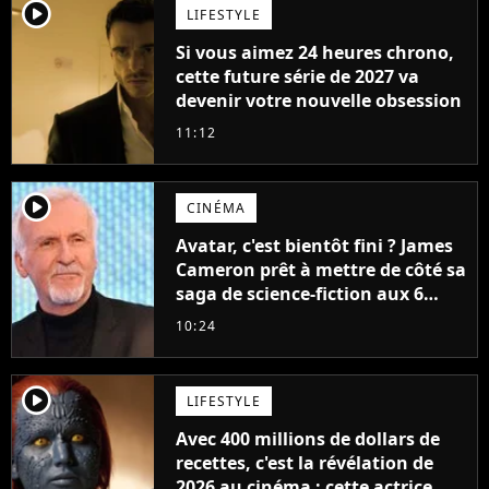
player2
LIFESTYLE
Si vous aimez 24 heures chrono,
cette future série de 2027 va
devenir votre nouvelle obsession
11:12
player2
CINÉMA
Avatar, c'est bientôt fini ? James
Cameron prêt à mettre de côté sa
saga de science-fiction aux 6
milliards de recettes
10:24
player2
LIFESTYLE
Avec 400 millions de dollars de
recettes, c'est la révélation de
2026 au cinéma : cette actrice