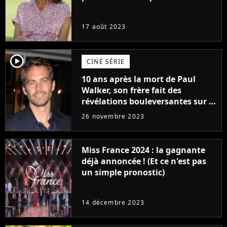
17 août 2023
player2
CINÉ SÉRIE
10 ans après la mort de Paul
Walker, son frère fait des
révélations bouleversantes sur la
réaction des acteurs de Fast and
26 novembre 2023
Furious
Miss France 2024 : la gagnante
déjà annoncée ! (Et ce n'est pas
un simple pronostic)
14 décembre 2023