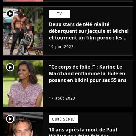
player2
TV
Deux stars de télé-réalité
débarquent sur Jacquie et Michel
et tournent un film porno : les
premières images du tournage
19 juin 2023
(exclu)
player2
"Ce corps de folie !" : Karine Le
Marchand enflamme la Toile en
posant en bikini pour ses 55 ans
17 août 2023
player2
CINÉ SÉRIE
10 ans après la mort de Paul