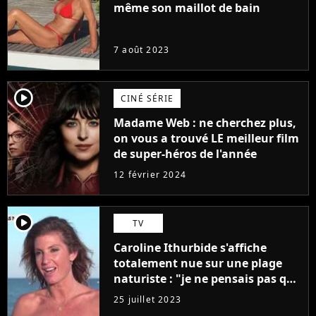
même son maillot de bain
7 août 2023
player2
CINÉ SÉRIE
Madame Web : ne cherchez plus,
on vous a trouvé LE meilleur film
de super-héros de l'année
12 février 2024
player2
TV
Caroline Ithurbide s'affiche
totalement nue sur une plage
naturiste : "je ne pensais pas que
j'arriverais à le faire..."
25 juillet 2023