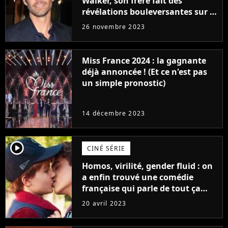
Walker, son frère fait des
révélations bouleversantes sur la
réaction des acteurs de Fast and
26 novembre 2023
Furious
Miss France 2024 : la gagnante
déjà annoncée ! (Et ce n'est pas
un simple pronostic)
14 décembre 2023
player2
CINÉ SÉRIE
Homos, virilité, gender fluid : on
a enfin trouvé une comédie
française qui parle de tout ça
sans être super ringarde
20 avril 2023