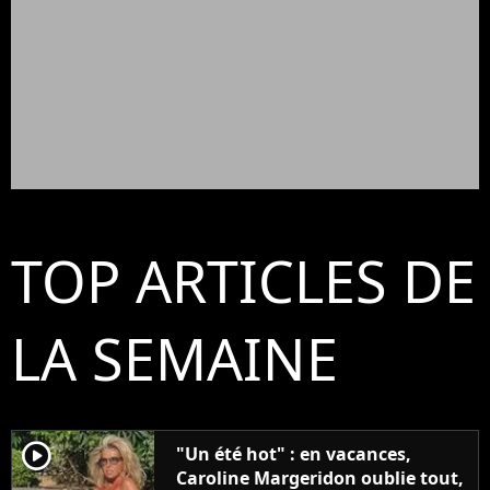
TOP ARTICLES DE
LA SEMAINE
player2
"Un été hot" : en vacances,
Caroline Margeridon oublie tout,