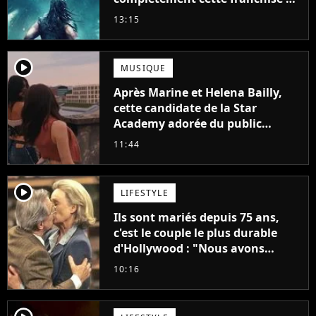
science-fiction vieille de 40 ans
13:15
player2
MUSIQUE
Après Marine et Helena Bailly,
cette candidate de la Star
Academy adorée du public
annonce son premier album,
11:44
"C'est tellement puissant"
player2
LIFESTYLE
Ils sont mariés depuis 75 ans,
c'est le couple le plus durable
d'Hollywood : "Nous avons
avancé jour après jour, et les
10:16
jours se sont transformés en
décennies"