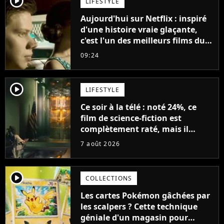
player2
LIFESTYLE
Aujourd'hui sur Netflix : inspiré
d'une histoire vraie glaçante,
c'est l'un des meilleurs films du
21ème siècle
09:24
player2
LIFESTYLE
Ce soir à la télé : noté 24%, ce
film de science-fiction est
complètement raté, mais il
aurait pu être encore pire à
7 août 2026
cause de son acteur
player2
COLLECTIONS
Les cartes Pokémon gâchées par
les scalpers ? Cette technique
géniale d'un magasin pour