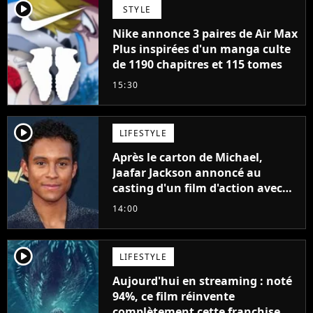
player2
STYLE
Nike annonce 3 paires de Air Max
Plus inspirées d'un manga culte
de 1190 chapitres et 115 tomes
15:30
player2
LIFESTYLE
Après le carton de Michael,
Jaafar Jackson annoncé au
casting d'un film d'action avec
Will Smith
14:00
player2
LIFESTYLE
Aujourd'hui en streaming : noté
94%, ce film réinvente
complètement cette franchise de