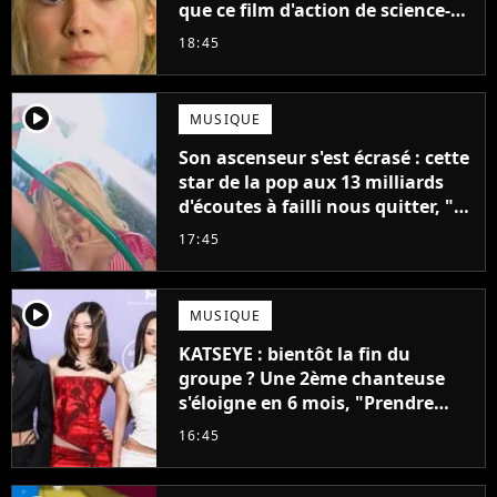
que ce film d'action de science-
fiction avec Dwayne Johnson
18:45
mettrait fin à sa carrière
player2
MUSIQUE
Son ascenseur s'est écrasé : cette
star de la pop aux 13 milliards
d'écoutes à failli nous quitter, "Je
pensais ne plus jamais chanter"
17:45
player2
MUSIQUE
KATSEYE : bientôt la fin du
groupe ? Une 2ème chanteuse
s'éloigne en 6 mois, "Prendre
cette décision n’a pas été facile"
16:45