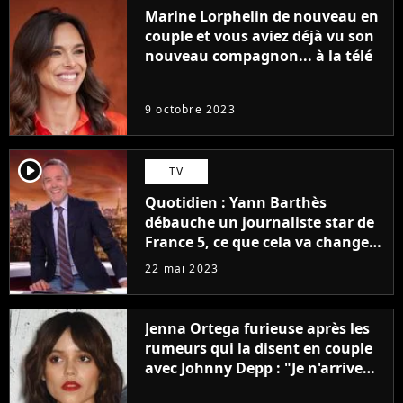
Marine Lorphelin de nouveau en
couple et vous aviez déjà vu son
nouveau compagnon... à la télé
9 octobre 2023
player2
TV
Quotidien : Yann Barthès
débauche un journaliste star de
France 5, ce que cela va changer
à la rentrée
22 mai 2023
Jenna Ortega furieuse après les
rumeurs qui la disent en couple
avec Johnny Depp : "Je n'arrive
même pas..."