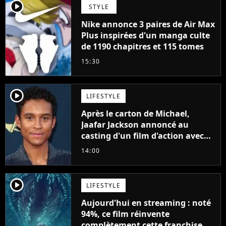
player2
STYLE
Nike annonce 3 paires de Air Max
Plus inspirées d'un manga culte
de 1190 chapitres et 115 tomes
15:30
player2
LIFESTYLE
Après le carton de Michael,
Jaafar Jackson annoncé au
casting d'un film d'action avec
Will Smith
14:00
player2
LIFESTYLE
Aujourd'hui en streaming : noté
94%, ce film réinvente
complètement cette franchise de