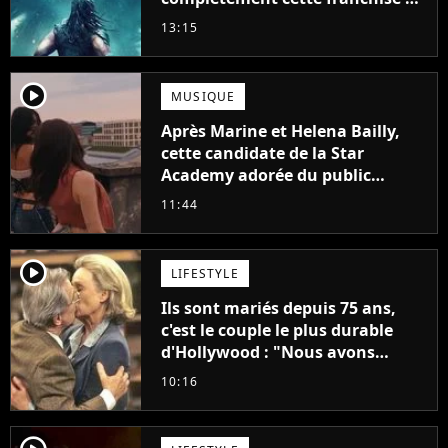
science-fiction vieille de 40 ans
13:15
player2
MUSIQUE
Après Marine et Helena Bailly,
cette candidate de la Star
Academy adorée du public
annonce son premier album,
11:44
"C'est tellement puissant"
player2
LIFESTYLE
Ils sont mariés depuis 75 ans,
c'est le couple le plus durable
d'Hollywood : "Nous avons
avancé jour après jour, et les
10:16
jours se sont transformés en
décennies"