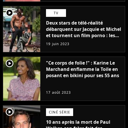
player2
TV
Deux stars de télé-réalité
débarquent sur Jacquie et Michel
et tournent un film porno : les
premières images du tournage
19 juin 2023
(exclu)
player2
"Ce corps de folie !" : Karine Le
Marchand enflamme la Toile en
posant en bikini pour ses 55 ans
17 août 2023
player2
CINÉ SÉRIE
10 ans après la mort de Paul