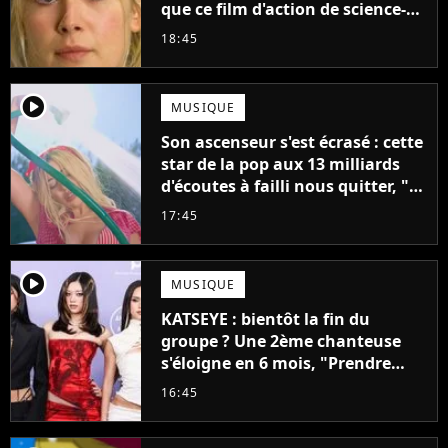
que ce film d'action de science-
fiction avec Dwayne Johnson
18:45
mettrait fin à sa carrière
player2
MUSIQUE
Son ascenseur s'est écrasé : cette
star de la pop aux 13 milliards
d'écoutes à failli nous quitter, "Je
pensais ne plus jamais chanter"
17:45
player2
MUSIQUE
KATSEYE : bientôt la fin du
groupe ? Une 2ème chanteuse
s'éloigne en 6 mois, "Prendre
cette décision n’a pas été facile"
16:45