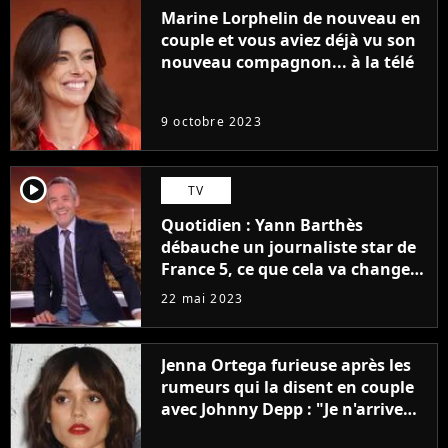
Marine Lorphelin de nouveau en
couple et vous aviez déjà vu son
nouveau compagnon... à la télé
9 octobre 2023
player2
TV
Quotidien : Yann Barthès
débauche un journaliste star de
France 5, ce que cela va changer
à la rentrée
22 mai 2023
Jenna Ortega furieuse après les
rumeurs qui la disent en couple
avec Johnny Depp : "Je n'arrive
même pas..."