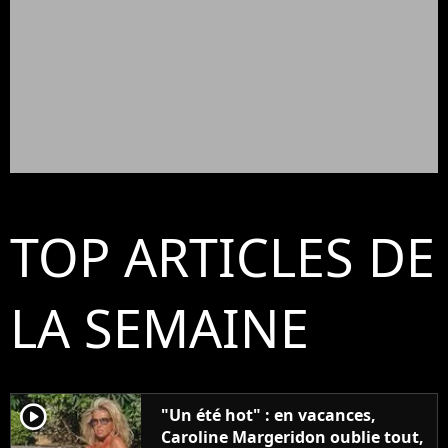
TOP ARTICLES DE
LA SEMAINE
player2
"Un été hot" : en vacances,
Caroline Margeridon oublie tout,