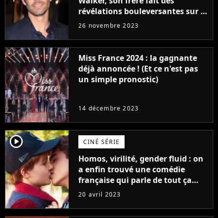
Walker, son frère fait des
révélations bouleversantes sur la
réaction des acteurs de Fast and
26 novembre 2023
Furious
Miss France 2024 : la gagnante
déjà annoncée ! (Et ce n'est pas
un simple pronostic)
14 décembre 2023
player2
CINÉ SÉRIE
Homos, virilité, gender fluid : on
a enfin trouvé une comédie
française qui parle de tout ça
sans être super ringarde
20 avril 2023