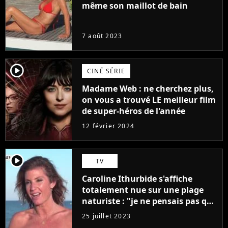
même son maillot de bain
7 août 2023
player2
CINÉ SÉRIE
Madame Web : ne cherchez plus,
on vous a trouvé LE meilleur film
de super-héros de l'année
12 février 2024
player2
TV
Caroline Ithurbide s'affiche
totalement nue sur une plage
naturiste : "je ne pensais pas que
j'arriverais à le faire..."
25 juillet 2023