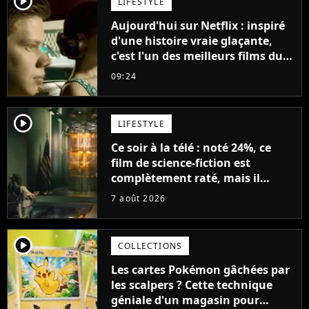
player2
LIFESTYLE
Aujourd'hui sur Netflix : inspiré
d'une histoire vraie glaçante,
c'est l'un des meilleurs films du
21ème siècle
09:24
player2
LIFESTYLE
Ce soir à la télé : noté 24%, ce
film de science-fiction est
complètement raté, mais il
aurait pu être encore pire à
7 août 2026
cause de son acteur
player2
COLLECTIONS
Les cartes Pokémon gâchées par
les scalpers ? Cette technique
géniale d'un magasin pour