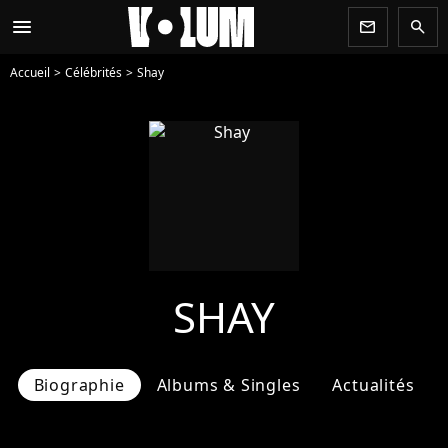
menu
newsletter
search
Accueil
Célébrités
Shay
SHAY
Biographie
Albums & Singles
Actualités