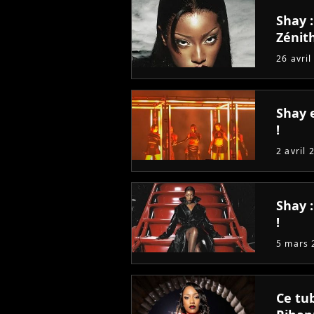
Shay :
Zénith
26 avril
Shay e
!
2 avril 
Shay :
!
5 mars 
Ce tu