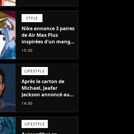
"Prendre cette
décision n’a pas été
facile"
STYLE
Nike annonce 3 paires
de Air Max Plus
inspirées d'un manga
culte de 1190
15:30
chapitres et 115
tomes
LIFESTYLE
Après le carton de
Michael, Jaafar
Jackson annoncé au
casting d'un film
14:00
d'action avec Will
Smith
LIFESTYLE