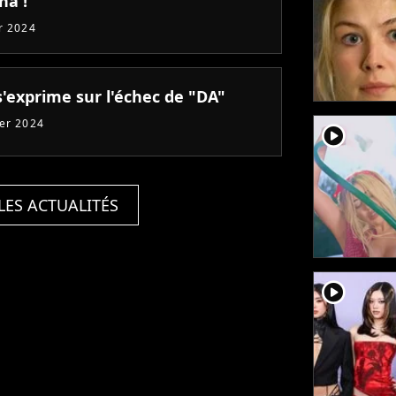
na !
er 2024
s'exprime sur l'échec de "DA"
ier 2024
player2
LES ACTUALITÉS
player2