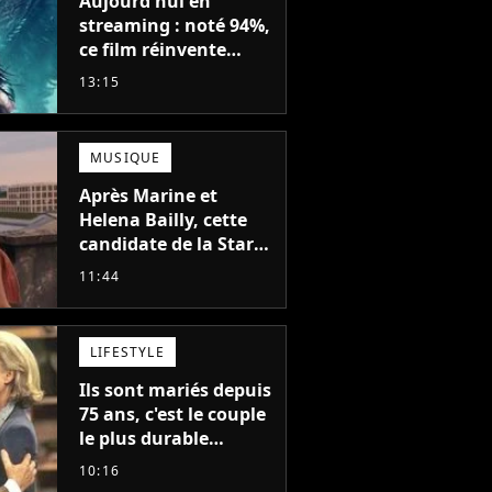
Aujourd'hui en
streaming : noté 94%,
ce film réinvente
complètement cette
13:15
franchise de science-
fiction vieille de 40
ans
MUSIQUE
Après Marine et
Helena Bailly, cette
candidate de la Star
Academy adorée du
11:44
public annonce son
premier album, "C'est
tellement puissant"
LIFESTYLE
Ils sont mariés depuis
75 ans, c'est le couple
le plus durable
d'Hollywood : "Nous
10:16
avons avancé jour