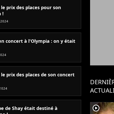
 le prix des places pour son
 !
 2024
n concert à l'Olympia : on y était
2024
 le prix des places de son concert
DERNIÈ
ACTUAL
2024
player2
be de Shay était destiné à