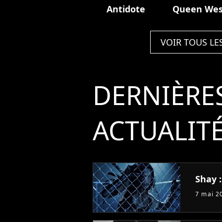
Antidote
Queen Wes
VOIR TOUS LE
DERNIÈRE
ACTUALIT
Shay :
7 mai 2