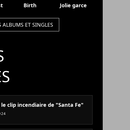
t
Birth
Jolie garce
S ALBUMS ET SINGLES
S
ÉS
 le clip incendiaire de "Santa Fe"
024