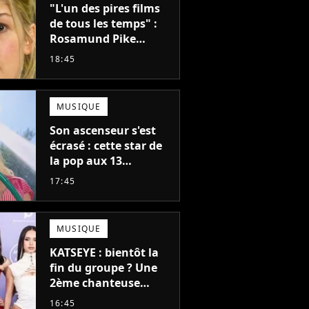
"L'un des pires films
de tous les temps" :
Rosamund Pike
pensait que ce film
18:45
d'action de science-
fiction avec Dwayne
Johnson mettrait fin à
MUSIQUE
sa carrière
Son ascenseur s'est
écrasé : cette star de
la pop aux 13
milliards d'écoutes à
17:45
failli nous quitter, "Je
pensais ne plus
jamais chanter"
MUSIQUE
KATSEYE : bientôt la
fin du groupe ? Une
2ème chanteuse
s'éloigne en 6 mois,
16:45