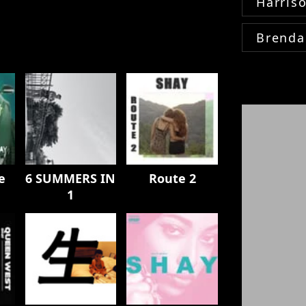
Harris
Brenda
e
6 SUMMERS IN
Route 2
1