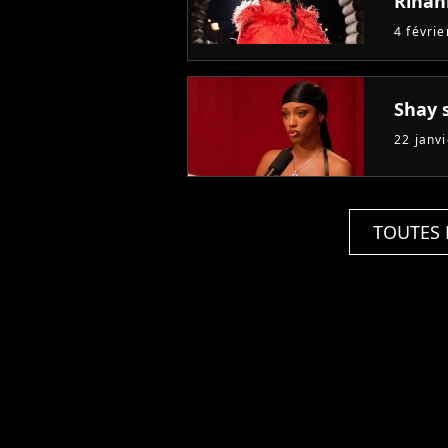
Rihan
4 févri
Shay 
22 janv
TOUTES 