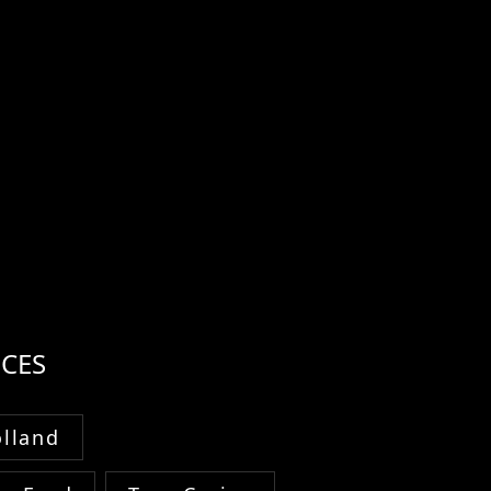
CES
lland