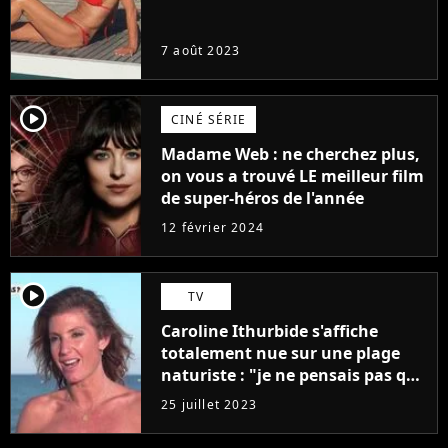
7 août 2023
player2
CINÉ SÉRIE
Madame Web : ne cherchez plus,
on vous a trouvé LE meilleur film
de super-héros de l'année
12 février 2024
player2
TV
Caroline Ithurbide s'affiche
totalement nue sur une plage
naturiste : "je ne pensais pas que
j'arriverais à le faire..."
25 juillet 2023