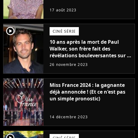
17 août 2023
player2
CINÉ SÉRIE
10 ans après la mort de Paul
Walker, son frère fait des
révélations bouleversantes sur la
réaction des acteurs de Fast and
26 novembre 2023
Furious
Miss France 2024 : la gagnante
déjà annoncée ! (Et ce n'est pas
un simple pronostic)
14 décembre 2023
player2