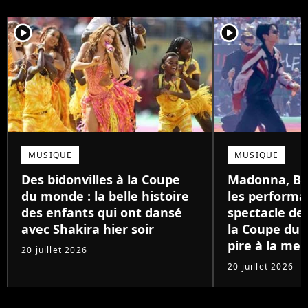
player2
player2
MUSIQUE
MUSIQUE
Des bidonvilles à la Coupe
Madonna, BTS
du monde : la belle histoire
les performa
des enfants qui ont dansé
spectacle de
avec Shakira hier soir
la Coupe du 
pire à la mei
20 juillet 2026
20 juillet 2026