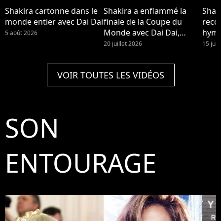
Shakira cartonne dans le
Shakira a enflammé la
Shaki
monde entier avec Dai Dai
finale de la Coupe du
reco
Monde avec Dai Dai,
hymn
5 août 2026
entourée d'enfants des
mon
20 juillet 2026
15 juil
bidonvilles.
VOIR TOUTES LES VIDÉOS
SON
ENTOURAGE