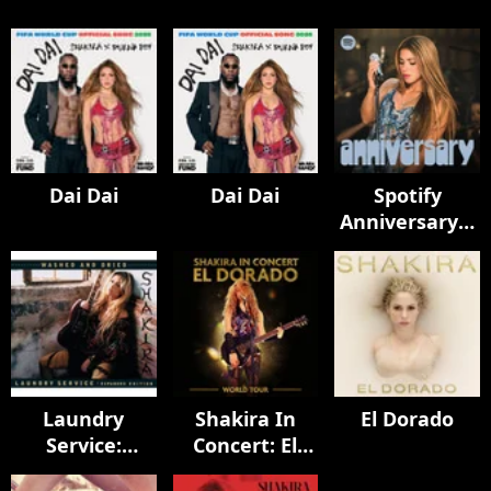
Dai Dai
Dai Dai
Spotify
Anniversary |
Oral Fixation
(20th) and Pies
Descalzos
(30th) LIVE
Laundry
Shakira In
El Dorado
Service:
Concert: El
Washed and
Dorado World