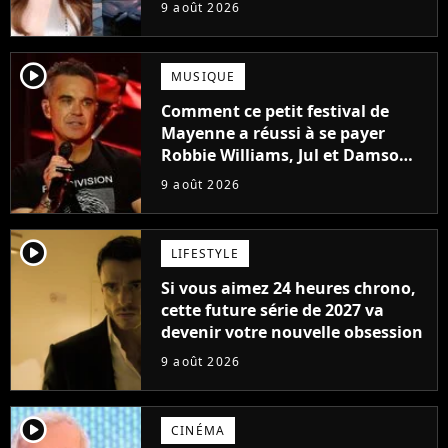
Frost et Cyclope trouvés !
9 août 2026
player2
MUSIQUE
Comment ce petit festival de
Mayenne a réussi à se payer
Robbie Williams, Jul et Damso
cette année ?
9 août 2026
player2
LIFESTYLE
Si vous aimez 24 heures chrono,
cette future série de 2027 va
devenir votre nouvelle obsession
9 août 2026
player2
CINÉMA