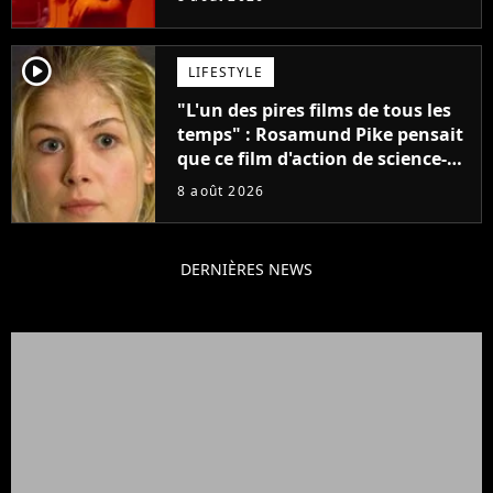
créatifs"
player2
LIFESTYLE
"L'un des pires films de tous les
temps" : Rosamund Pike pensait
que ce film d'action de science-
fiction avec Dwayne Johnson
8 août 2026
mettrait fin à sa carrière
DERNIÈRES NEWS