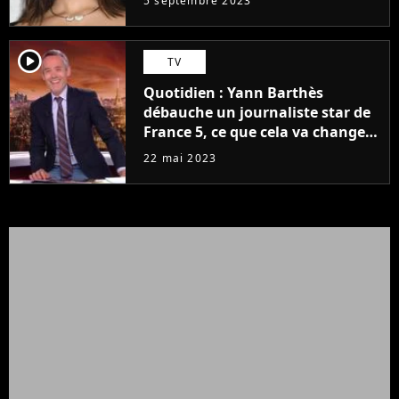
5 septembre 2023
player2
TV
Quotidien : Yann Barthès
débauche un journaliste star de
France 5, ce que cela va changer
à la rentrée
22 mai 2023