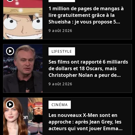
1 million de pages de mangas à
lire gratuitement grâce à la
Shueisha : je vous propose 5
mangas jamais sortis en France
9 août 2026
à découvrir absolument
player2
LIFESTYLE
Ses films ont rapporté 6 milliards
de dollars et 18 Oscars, mais
Christopher Nolan a peur de
tourner un genre de films très
9 août 2026
particulier
player2
CINÉMA
Les nouveaux X-Men sont en
approche : après Jean Grey, les
acteurs qui vont jouer Emma