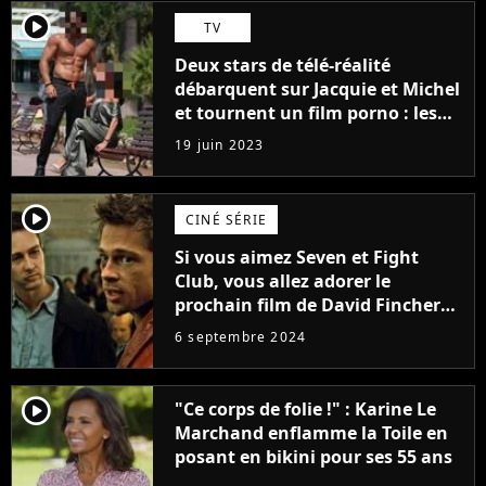
player2
TV
Deux stars de télé-réalité
débarquent sur Jacquie et Michel
et tournent un film porno : les
premières images du tournage
19 juin 2023
(exclu)
player2
CINÉ SÉRIE
Si vous aimez Seven et Fight
Club, vous allez adorer le
prochain film de David Fincher
avec lequel il se réinvente
6 septembre 2024
complètement
player2
"Ce corps de folie !" : Karine Le
Marchand enflamme la Toile en
posant en bikini pour ses 55 ans