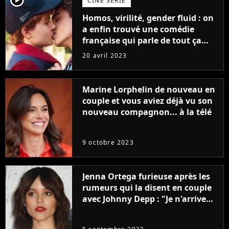
CINÉ SÉRIE
Homos, virilité, gender fluid : on
a enfin trouvé une comédie
française qui parle de tout ça
sans être super ringarde
20 avril 2023
Marine Lorphelin de nouveau en
couple et vous aviez déjà vu son
nouveau compagnon... à la télé
9 octobre 2023
Jenna Ortega furieuse après les
rumeurs qui la disent en couple
avec Johnny Depp : "Je n'arrive
même pas..."