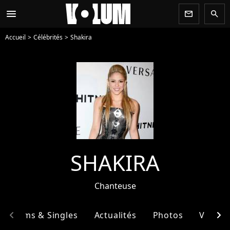
menu
newsletter
search
Accueil
Célébrités
Shakira
SHAKIRA
Chanteuse
chevron_left
chevron_right
Albums & Singles
Actualités
Photos
Vidéos