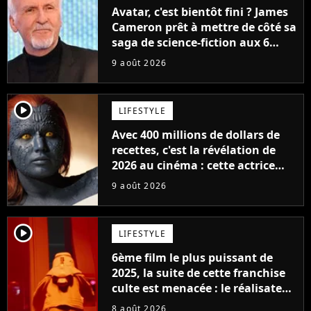
Avatar, c'est bientôt fini ? James
Cameron prêt à mettre de côté sa
saga de science-fiction aux 6
milliards de recettes
9 août 2026
player2
LIFESTYLE
Avec 400 millions de dollars de
recettes, c'est la révélation de
2026 au cinéma : cette actrice
adorée prête à remplacer
9 août 2026
Jennifer Lawrence chez Marvel
player2
LIFESTYLE
6ème film le plus puissant de
2025, la suite de cette franchise
culte est menacée : le réalisateur
claque la porte pour "différends
8 août 2026