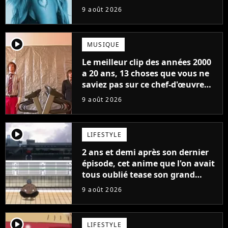
9 août 2026
player2
MUSIQUE
Le meilleur clip des années 2000
a 20 ans, 13 choses que vous ne
saviez pas sur ce chef-d'œuvre
qui a révolutionné YouTube
9 août 2026
player2
LIFESTYLE
2 ans et demi après son dernier
épisode, cet anime que l'on avait
tous oublié tease son grand
retour
9 août 2026
player2
LIFESTYLE