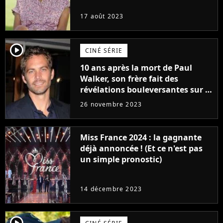
17 août 2023
player2
CINÉ SÉRIE
10 ans après la mort de Paul
Walker, son frère fait des
révélations bouleversantes sur la
réaction des acteurs de Fast and
26 novembre 2023
Furious
Miss France 2024 : la gagnante
déjà annoncée ! (Et ce n'est pas
un simple pronostic)
14 décembre 2023
player2