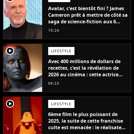
Avatar, c'est bientôt fini ? James
Cameron prêt à mettre de côté sa
saga de science-fiction aux 6
milliards de recettes
10:24
player2
LIFESTYLE
Avec 400 millions de dollars de
recettes, c'est la révélation de
2026 au cinéma : cette actrice
adorée prête à remplacer
09:23
Jennifer Lawrence chez Marvel
player2
LIFESTYLE
6ème film le plus puissant de
2025, la suite de cette franchise
culte est menacée : le réalisateur