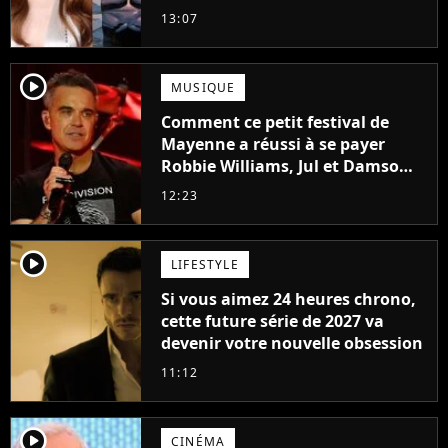
Frost et Cyclope trouvés !
13:07
player2
MUSIQUE
Comment ce petit festival de
Mayenne a réussi à se payer
Robbie Williams, Jul et Damso
cette année ?
12:23
player2
LIFESTYLE
Si vous aimez 24 heures chrono,
cette future série de 2027 va
devenir votre nouvelle obsession
11:12
player2
CINÉMA