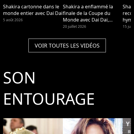
Shakira cartonne dans le
Shakira a enflammé la
Shaki
monde entier avec Dai Dai
finale de la Coupe du
reco
Monde avec Dai Dai,
hymn
5 août 2026
entourée d'enfants des
mon
20 juillet 2026
15 juil
bidonvilles.
VOIR TOUTES LES VIDÉOS
SON
ENTOURAGE