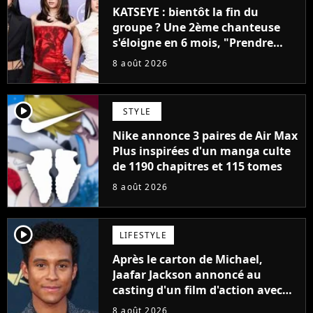
KATSEYE : bientôt la fin du
groupe ? Une 2ème chanteuse
s'éloigne en 6 mois, "Prendre
cette décision n’a pas été facile"
8 août 2026
player2
STYLE
Nike annonce 3 paires de Air Max
Plus inspirées d'un manga culte
de 1190 chapitres et 115 tomes
8 août 2026
player2
LIFESTYLE
Après le carton de Michael,
Jaafar Jackson annoncé au
casting d'un film d'action avec
Will Smith
8 août 2026