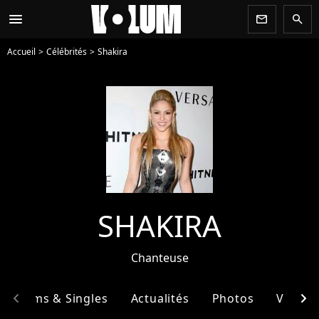
menu
newsletter
search
Accueil
Célébrités
Shakira
SHAKIRA
Chanteuse
chevron_left
chevron_right
Albums & Singles
Actualités
Photos
Vidéos