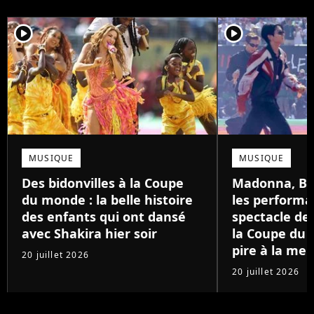
player2
player2
MUSIQUE
MUSIQUE
Des bidonvilles à la Coupe
Madonna, BTS
du monde : la belle histoire
les performa
des enfants qui ont dansé
spectacle de
avec Shakira hier soir
la Coupe du 
pire à la mei
20 juillet 2026
20 juillet 2026