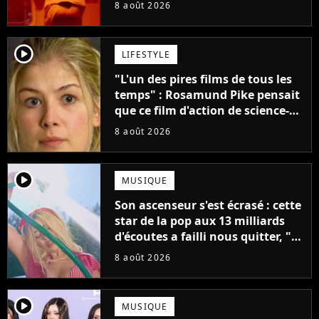
claque la porte pour "différends
8 août 2026
créatifs"
player2
LIFESTYLE
"L'un des pires films de tous les
temps" : Rosamund Pike pensait
que ce film d'action de science-
fiction avec Dwayne Johnson
8 août 2026
mettrait fin à sa carrière
player2
MUSIQUE
Son ascenseur s'est écrasé : cette
star de la pop aux 13 milliards
d'écoutes a failli nous quitter, "Je
pensais ne plus jamais chanter"
8 août 2026
player2
MUSIQUE