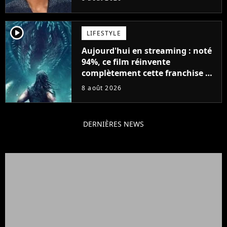
player2
LIFESTYLE
Aujourd'hui en streaming : noté
94%, ce film réinvente
complètement cette franchise de
science-fiction vieille de 40 ans
8 août 2026
DERNIÈRES NEWS