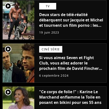
player2
TV
Deux stars de télé-réalité
débarquent sur Jacquie et Michel
et tournent un film porno : les
premières images du tournage
19 juin 2023
(exclu)
player2
CINÉ SÉRIE
Si vous aimez Seven et Fight
Club, vous allez adorer le
prochain film de David Fincher
avec lequel il se réinvente
6 septembre 2024
complètement
player2
"Ce corps de folie !" : Karine Le
Marchand enflamme la Toile en
posant en bikini pour ses 55 ans