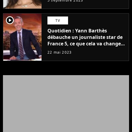
5 septembre 2023
player2
TV
Quotidien : Yann Barthès
débauche un journaliste star de
France 5, ce que cela va changer
à la rentrée
22 mai 2023