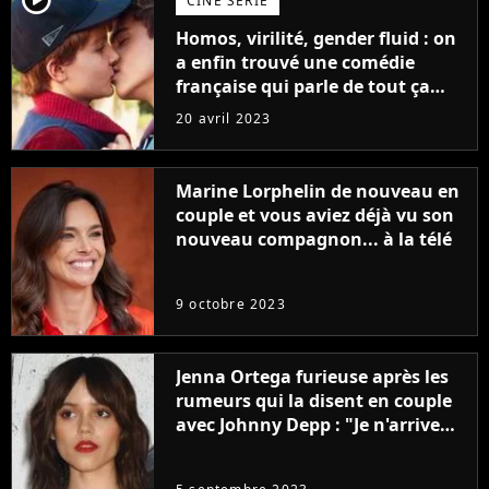
CINÉ SÉRIE
Homos, virilité, gender fluid : on
a enfin trouvé une comédie
française qui parle de tout ça
sans être super ringarde
20 avril 2023
Marine Lorphelin de nouveau en
couple et vous aviez déjà vu son
nouveau compagnon... à la télé
9 octobre 2023
Jenna Ortega furieuse après les
rumeurs qui la disent en couple
avec Johnny Depp : "Je n'arrive
même pas..."