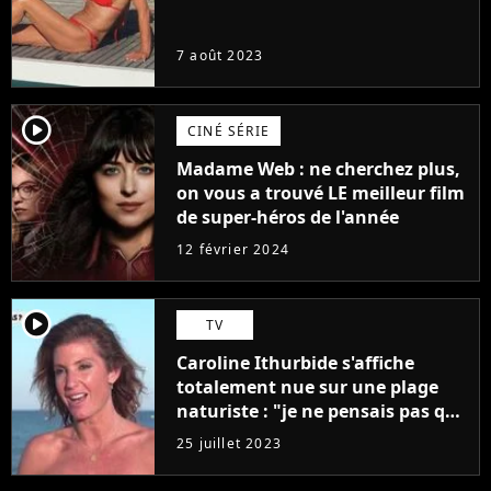
7 août 2023
player2
CINÉ SÉRIE
Madame Web : ne cherchez plus,
on vous a trouvé LE meilleur film
de super-héros de l'année
12 février 2024
player2
TV
Caroline Ithurbide s'affiche
totalement nue sur une plage
naturiste : "je ne pensais pas que
j'arriverais à le faire..."
25 juillet 2023