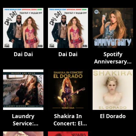
Dai Dai
Dai Dai
Spotify
Anniversary |
Oral Fixation
(20th) and Pies
Descalzos
(30th) LIVE
Laundry
Shakira In
El Dorado
Service:
Concert: El
Washed and
Dorado World