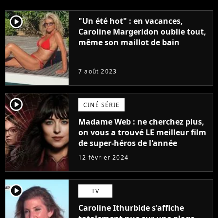
player2
"Un été hot" : en vacances,
Caroline Margeridon oublie tout,
même son maillot de bain
7 août 2023
player2
CINÉ SÉRIE
Madame Web : ne cherchez plus,
on vous a trouvé LE meilleur film
de super-héros de l'année
12 février 2024
player2
TV
Caroline Ithurbide s'affiche