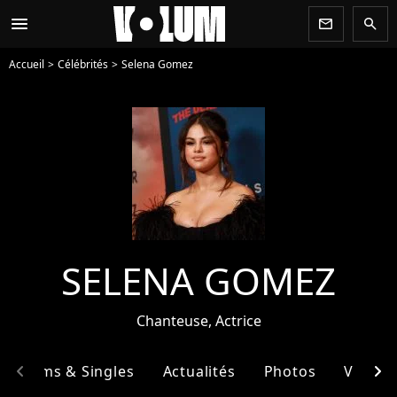
menu
newsletter
search
Accueil
Célébrités
Selena Gomez
SELENA GOMEZ
Chanteuse, Actrice
chevron_left
chevron_right
Albums & Singles
Actualités
Photos
Vidéos