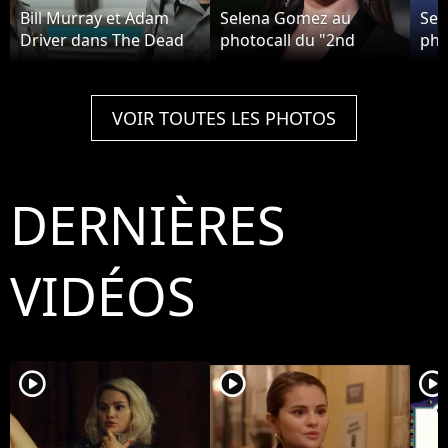
Bill Murray et Adam
Selena Gomez au
Sel
Driver dans The Dead
photocall du "2nd
pho
Don't Die
Annual Academy
Upf
Museum Gala" à Los
Angeles.
VOIR TOUTES LES PHOTOS
DERNIÈRES
VIDÉOS
player2
player2
player2