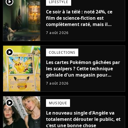
player2
LIFESTYLE
Ce soir à la télé : noté 24%, ce
film de science-fiction est
complètement raté, mais il
aurait pu être encore pire à
7 août 2026
cause de son acteur
player2
COLLECTIONS
Les cartes Pokémon gâchées par
les scalpers ? Cette technique
géniale d'un magasin pour
ruiner les revendeurs
7 août 2026
player2
MUSIQUE
Le nouveau single d'Angèle va
totalement dérouter le public, et
c'est une bonne chose