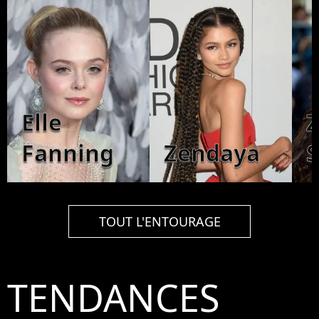
Elle
Fanning
Zendaya
S
TOUT L'ENTOURAGE
TENDANCES