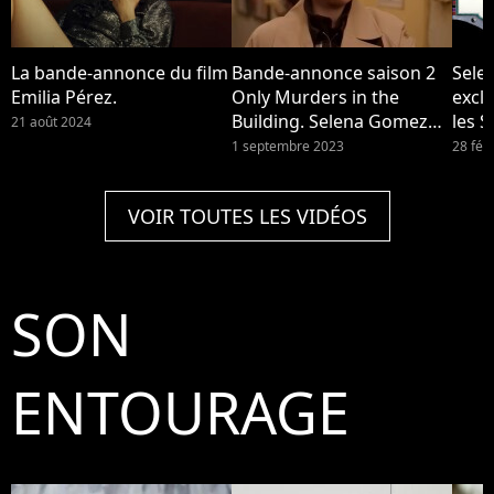
La bande-annonce du film
Bande-annonce saison 2
Sele
Emilia Pérez.
Only Murders in the
excl
Building. Selena Gomez
les S
21 août 2024
enfreint les règles de la
Plac
1 septembre 2023
28 fév
grève à Hollywood
VOIR TOUTES LES VIDÉOS
SON
ENTOURAGE