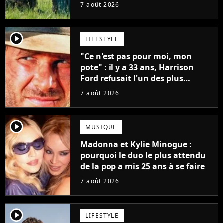
7 août 2026
player2
LIFESTYLE
"Ce n'est pas pour moi, mon
pote" : il y a 33 ans, Harrison
Ford refusait l'un des plus
grands succès de tous les temps
7 août 2026
player2
MUSIQUE
Madonna et Kylie Minogue :
pourquoi le duo le plus attendu
de la pop a mis 25 ans à se faire
7 août 2026
player2
LIFESTYLE