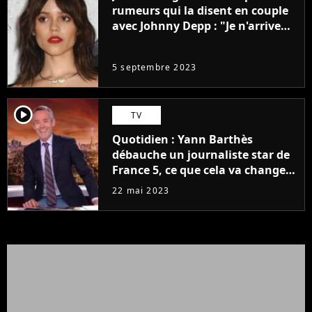
rumeurs qui la disent en couple
avec Johnny Depp : "Je n'arrive
même pas..."
5 septembre 2023
player2
TV
Quotidien : Yann Barthès
débauche un journaliste star de
France 5, ce que cela va changer
à la rentrée
22 mai 2023