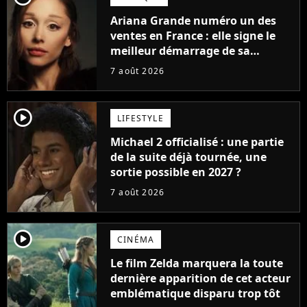
Ariana Grande numéro un des
ventes en France : elle signe le
meilleur démarrage de sa
carrière avec son album Petal
7 août 2026
player2
LIFESTYLE
Michael 2 officialisé : une partie
de la suite déjà tournée, une
sortie possible en 2027 ?
7 août 2026
player2
CINÉMA
Le film Zelda marquera la toute
dernière apparition de cet acteur
emblématique disparu trop tôt