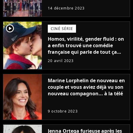
14 décembre 2023
player2
CINÉ SÉRIE
Homos, virilité, gender fluid : on
a enfin trouvé une comédie
française qui parle de tout ça
sans être super ringarde
20 avril 2023
Marine Lorphelin de nouveau en
couple et vous aviez déjà vu son
nouveau compagnon... à la télé
9 octobre 2023
Jenna Ortega furieuse après les