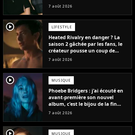
7 août 2026
player2
LIFESTYLE
Heated Rivalry en danger ? La
saison 2 gâchée par les fans, le
créateur pousse un coup de
gueule
7 août 2026
player2
MUSIQUE
Phoebe Bridgers : j'ai écouté en
avant-première son nouvel
album, c'est le bijou de la fin
d'été
7 août 2026
player2
MUSIQUE