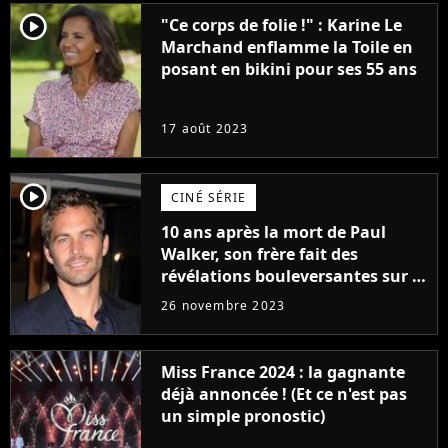
player2
"Ce corps de folie !" : Karine Le
Marchand enflamme la Toile en
posant en bikini pour ses 55 ans
17 août 2023
player2
CINÉ SÉRIE
10 ans après la mort de Paul
Walker, son frère fait des
révélations bouleversantes sur la
réaction des acteurs de Fast and
26 novembre 2023
Furious
Miss France 2024 : la gagnante
déjà annoncée ! (Et ce n'est pas
un simple pronostic)