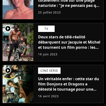
totalement nue sur une plage
naturiste : "je ne pensais pas que
j'arriverais à le faire..."
25 juillet 2023
player2
TV
Deux stars de télé-réalité
débarquent sur Jacquie et Michel
et tournent un film porno : les
premières images du tournage
19 juin 2023
(exclu)
player2
CINÉ SÉRIE
Un véritable enfer : cette star du
film Donjons et Dragons a
détesté le tournage pour une
raison très spéciale
16 avril 2023