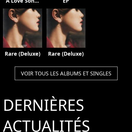
A Love Song,
EP
Come & Get It,
and More
Rare (Deluxe)
Rare (Deluxe)
VOIR TOUS LES ALBUMS ET SINGLES
DERNIÈRES
ACTUALITÉS