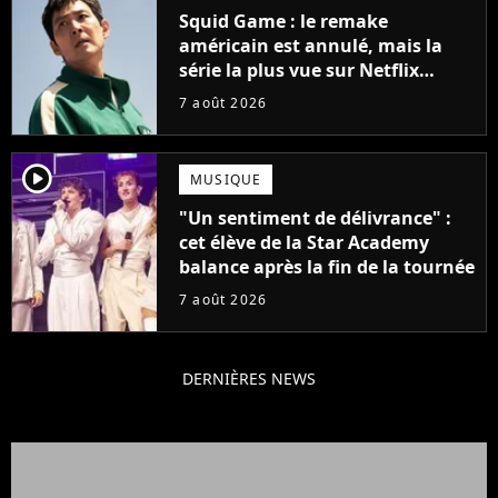
Squid Game : le remake
américain est annulé, mais la
série la plus vue sur Netflix
pourrait avoir une version
7 août 2026
française
player2
MUSIQUE
"Un sentiment de délivrance" :
cet élève de la Star Academy
balance après la fin de la tournée
7 août 2026
DERNIÈRES NEWS