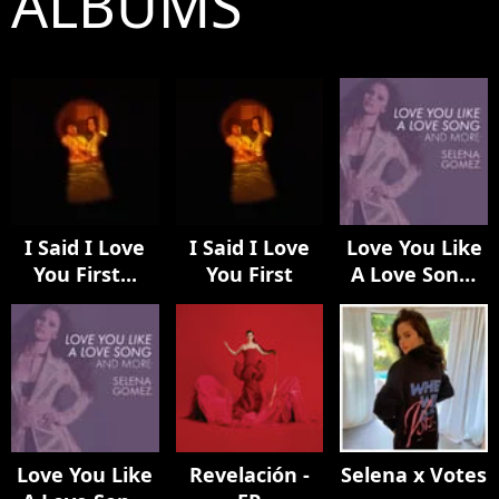
ALBUMS
I Said I Love
I Said I Love
Love You Like
You First...
You First
A Love Song,
Come & Get It,
and More
Love You Like
Revelación -
Selena x Votes