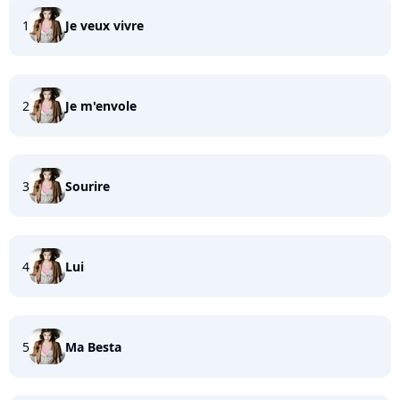
1
Je veux vivre
2
Je m'envole
3
Sourire
4
Lui
5
Ma Besta