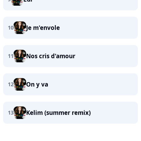
Je m'envole
10
Nos cris d'amour
11
On y va
12
Kelim (summer remix)
13