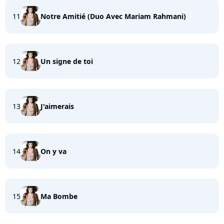
11
Notre Amitié (Duo Avec Mariam Rahmani)
12
Un signe de toi
13
J'aimerais
14
On y va
15
Ma Bombe