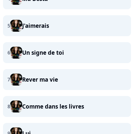
J'aimerais
5
Un signe de toi
6
Rever ma vie
7
Comme dans les livres
8
Lui
9