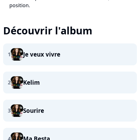
position.
Découvrir l'album
Je veux vivre
1
Kelim
2
Sourire
3
Ma Besta
4