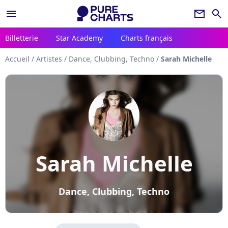
menu
newsletter
search
Billetterie
Star Academy
Charts français
Accueil
/
Artistes
/
Dance, Clubbing, Techno
/
Sarah Michelle
Sarah Michelle
Dance, Clubbing, Techno