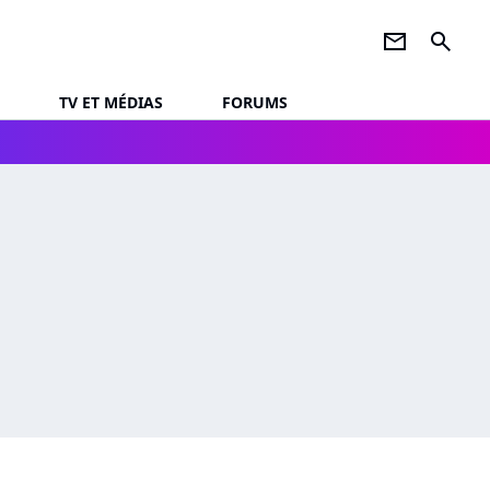
newsletter
search
TV ET MÉDIAS
FORUMS