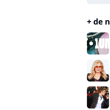
+ de n