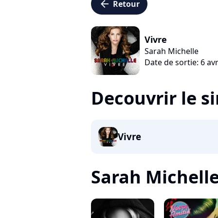
arrow_left
Retour
Vivre
Sarah Michelle
Date de sortie: 6 avr
Decouvrir le s
Vivre
Sarah Michelle,