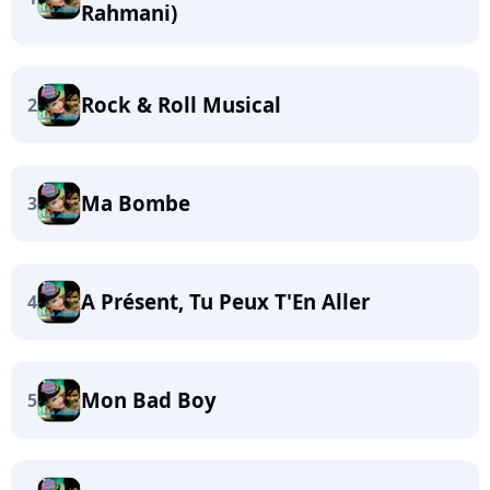
Rahmani)
Rock & Roll Musical
2
Ma Bombe
3
A Présent, Tu Peux T'En Aller
4
Mon Bad Boy
5