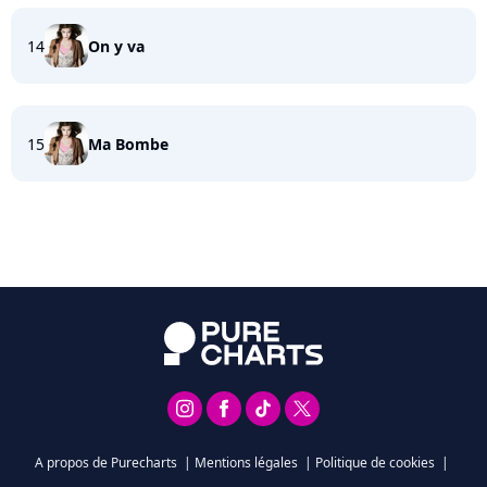
14
On y va
15
Ma Bombe
A propos de Purecharts
|
Mentions légales
|
Politique de cookies
|