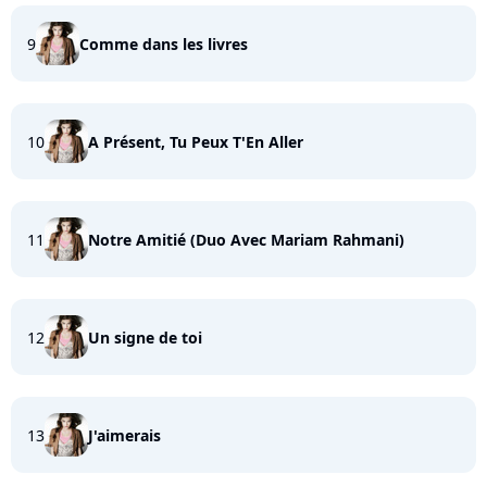
9
Comme dans les livres
10
A Présent, Tu Peux T'En Aller
11
Notre Amitié (Duo Avec Mariam Rahmani)
12
Un signe de toi
13
J'aimerais