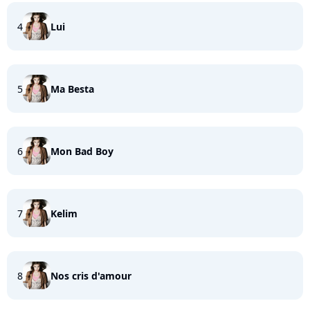
4
Lui
5
Ma Besta
6
Mon Bad Boy
7
Kelim
8
Nos cris d'amour