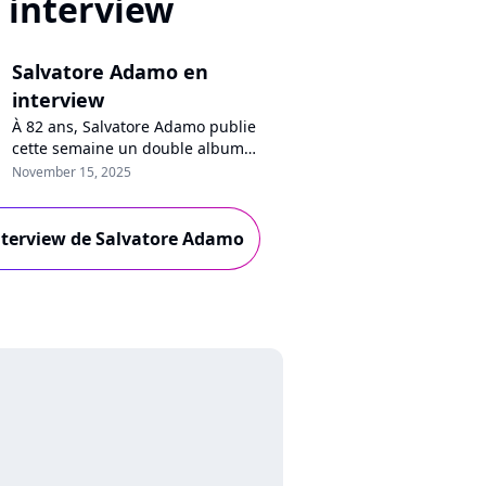
interview
Salvatore Adamo en
interview
À 82 ans, Salvatore Adamo publie
cette semaine un double album
baptisé "Des nèfles et des
November 15, 2025
groseilles". Ultra inspiré, le chanteur
se confie à Purecharts sur ses ennuis
de santé, sa petite fille Lily, la "Star
interview de Salvatore Adamo
Academy" ou la fin de sa carrière.