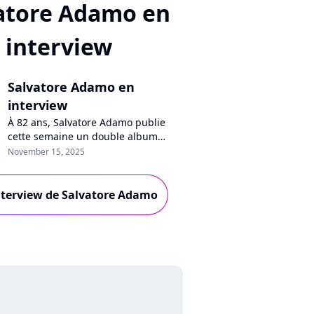
atore Adamo en
interview
Salvatore Adamo en
interview
À 82 ans, Salvatore Adamo publie
cette semaine un double album
baptisé "Des nèfles et des
November 15, 2025
groseilles". Ultra inspiré, le chanteur
se confie à Purecharts sur ses ennuis
de santé, sa petite fille Lily, la "Star
interview de Salvatore Adamo
Academy" ou la fin de sa carrière.