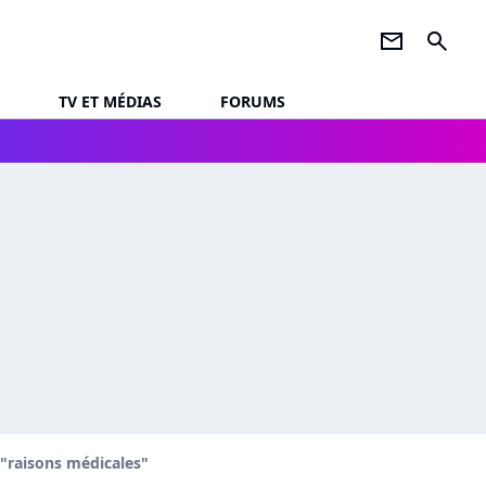
newsletter
search
TV ET MÉDIAS
FORUMS
 "raisons médicales"