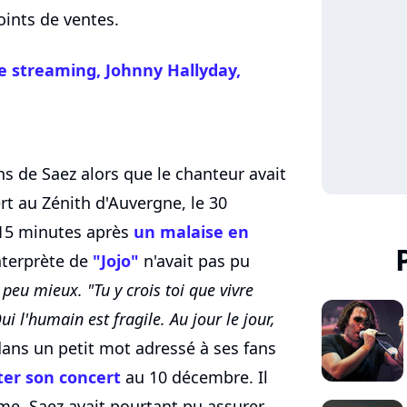
oints de ventes.
 le streaming,
Johnny Hallyday
,
ns de Saez alors que le chanteur avait
t au Zénith d'Auvergne, le 30
 15 minutes après
un malaise en
interprète de
"Jojo"
n'avait pas pu
peu mieux. "Tu y crois toi que vivre
ui l'humain est fragile. Au jour le jour,
e dans un petit mot adressé à ses fans
ter son concert
au 10 décembre. Il
rme, Saez avait pourtant pu assurer