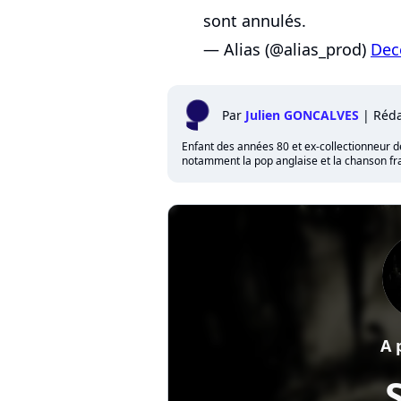
sont annulés.
— Alias (@alias_prod)
Dec
Par
Julien GONCALVES
|
Réda
Enfant des années 80 et ex-collectionneur de 
notamment la pop anglaise et la chanson fra
A 