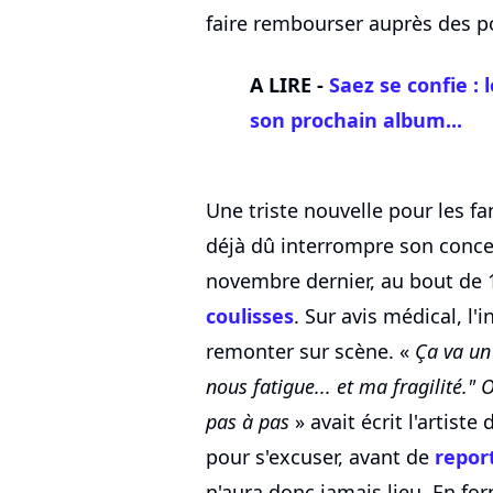
faire rembourser auprès des p
A LIRE -
Saez se confie :
son prochain album...
Une triste nouvelle pour les fa
déjà dû interrompre son concer
novembre dernier, au bout de
coulisses
. Sur avis médical, l'
remonter sur scène. «
Ça va un 
nous fatigue... et ma fragilité." O
pas à pas
» avait écrit l'artist
pour s'excuser, avant de
repor
n'aura donc jamais lieu. En fo