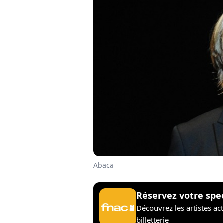
Abaca
Réservez votre spe
Découvrez les artistes ac
billetterie