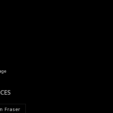
age
CES
n Fraser