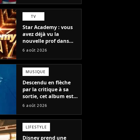
TV
Star Academy : vous
avez déjà vu la
nouvelle prof dans
The Voice et aux
6 août 2026
Enfoirés
MUSIQUE
Descendu en flèche
par la critique à sa
sortie, cet album est
en train de devenir le
6 août 2026
plus populaire de son
auteur
LIFESTYLE
Disney prend une