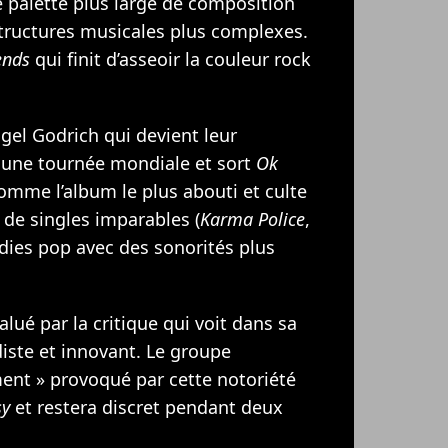
 palette plus large de composition
tructures musicales plus complexes.
ends
qui finit d’asseoir la couleur rock
igel Godrich qui devient leur
 une tournée mondiale et sort
Ok
omme l’album le plus abouti et culte
 de singles imparables (
Karma Police
,
dies pop avec des sonorités plus
ué par la critique qui voit dans sa
iste et innovant. Le groupe
ment » provoqué par cette notoriété
sy
et restera discret pendant deux