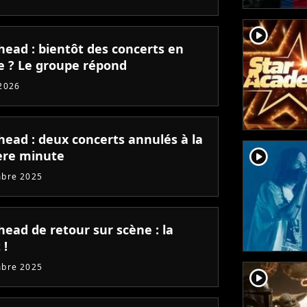
player2
head : bientôt des concerts en
e ? Le groupe répond
2026
head : deux concerts annulés à la
player2
ère minute
mbre 2025
head de retour sur scène : la
 !
mbre 2025
player2