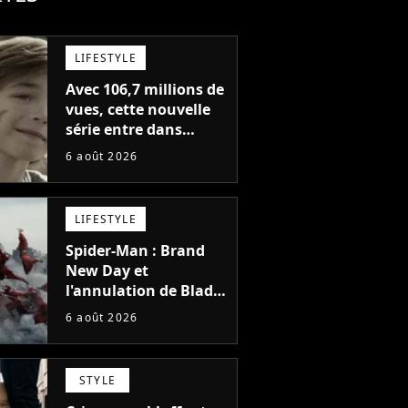
LIFESTYLE
Avec 106,7 millions de
vues, cette nouvelle
série entre dans
l'histoire de Netflix en
6 août 2026
seulement 48 jours
LIFESTYLE
Spider-Man : Brand
New Day et
l'annulation de Blade
montrent que Marvel
6 août 2026
n'est plus capable de
faire quoi que ce soit
de simple
STYLE