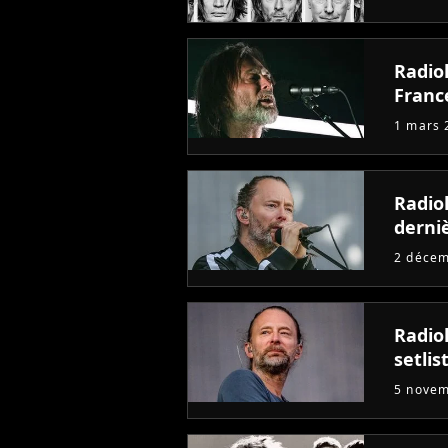
Radio
Franc
1 mars 
Radio
derni
2 déce
Radio
setlist
5 nove