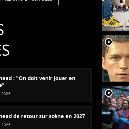
Computer/kid
A/amnesiac)
S
player2
ÉS
head : "On doit venir jouer en
e"
player2
 2026
head de retour sur scène en 2027
 2026