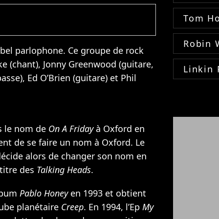
Tom Ho
Robin 
bel parlophone. Ce groupe de rock
 (chant), Jonny Greenwood (guitare,
Linkin 
sse), Ed O’Brien (guitare) et Phil
s le nom de
On A Friday
à Oxford en
nt de se faire un nom à Oxford. Le
 décide alors de changer son nom en
titre des
Talking Heads
.
album
Pablo Honey
en 1993 et obtient
ube planétaire
Creep
. En 1994, l’Ep
My