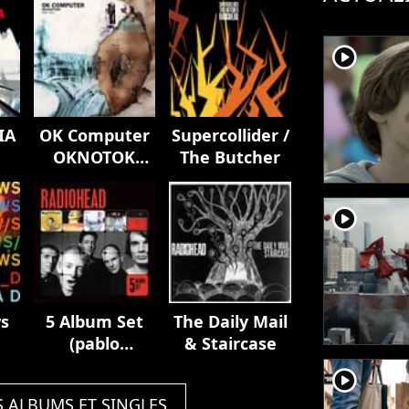
player2
IA
OK Computer
Supercollider /
OKNOTOK
The Butcher
1997 2017
player2
s
5 Album Set
The Daily Mail
(pablo
& Staircase
Honey/the
player2
Bends/ok
S ALBUMS ET SINGLES