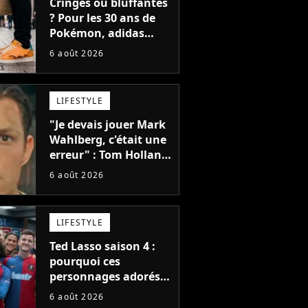
Cringes ou bluffantes
? Pour les 30 ans de
Pokémon, adidas
dévoile une énorme
6 août 2026
collection de sneakers
et je ne sais pas quoi
en penser
LIFESTYLE
"Je devais jouer Mark
Wahlberg, c'était une
erreur" : Tom Holland,
la star de Spider-Man,
6 août 2026
ne referait pas ce
blockbuster
LIFESTYLE
Ted Lasso saison 4 :
pourquoi ces
personnages adorés
des fans ne sont pas
6 août 2026
dans la suite ?