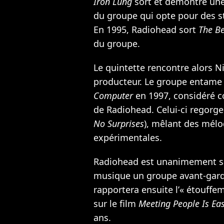
Iron Lung
sort et démontre une
du groupe qui opte pour des s
En 1995, Radiohead sort
The B
du groupe.
Le quintette rencontre alors N
producteur. Le groupe entame
Computer
en 1997, considéré c
de Radiohead. Celui-ci regorge
No Surprises
), mêlant des mélo
expérimentales.
Radiohead est unanimement sal
musique un groupe avant-gard
rapportera ensuite l’« étouffe
sur le film
Meeting People Is Ea
ans.