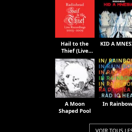
Hail to the
KID A MNES
Thief (Live
Recordings
2003-2009)
A Moon
In Rainbow
Shaped Pool
VOIR TOUS LE