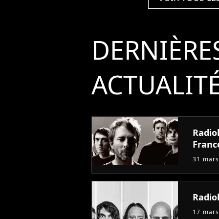
DERNIÈRE
ACTUALIT
Radio
Franc
31 mars
Radio
17 mars