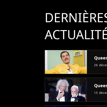
DERNIÈRE
ACTUALIT
Queen
26 déc
Queen
15 déc