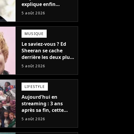
explique enfin
l'origine de l'idée la
5 août 2026
plus culte de la série
(et on ne parle pas du
bateau)
MUSIQUE
Le saviez-vous ? Ed
Sheeran se cache
derrière les deux plus
gros tubes du
5 août 2026
moment !
LIFESTYLE
Aujourd'hui en
streaming : 3 ans
après sa fin, cette
série aux 13 Emmy
5 août 2026
Awards revient avec
as
une suite...