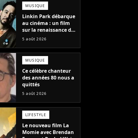
e-
Mick
Katie
totalement différente
MUSIQUE
ter
Jagger
Melua
Linkin Park débarque
au cinéma : un film
sur la renaissance du
groupe arrive en
5 août 2026
salles
MUSIQUE
Ce célèbre chanteur
des années 80 nous a
quittés
5 août 2026
LIFESTYLE
Le nouveau film La
Momie avec Brendan