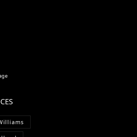
age
CES
Williams