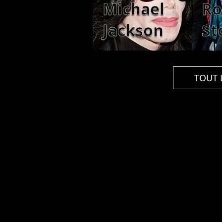
Michael
Ro
Jackson
St
TOUT 