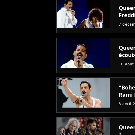
Queen
Fredd
7 déce
Queen 
écout
10 août
"Bohe
Rami 
8 avril 
Queen
?