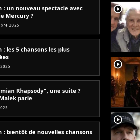
player2
 : un nouveau spectacle avec
ie Mercury ?
mbre 2025
: les 5 chansons les plus
ées
player2
 2025
mian Rhapsody", une suite ?
Malek parle
2025
player2
 : bientôt de nouvelles chansons