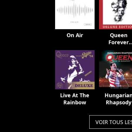
On Air
Queen
Forever
(version
Deluxe)
Live At The
Hungaria
Rainbow
Rhapsody
VOIR TOUS LE