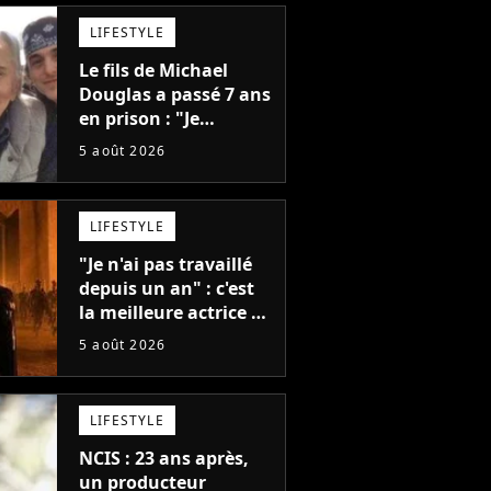
LIFESTYLE
Le fils de Michael
Douglas a passé 7 ans
en prison : "Je
distribuais des joints
5 août 2026
pour mon père"
LIFESTYLE
"Je n'ai pas travaillé
depuis un an" : c'est
la meilleure actrice de
L'Odyssée, mais
5 août 2026
personne ne veut lui
donner de rôle au
cinéma
LIFESTYLE
NCIS : 23 ans après,
un producteur