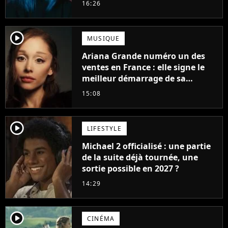
16:26
player2
MUSIQUE
Ariana Grande numéro un des
ventes en France : elle signe le
meilleur démarrage de sa
carrière avec son album Petal
15:08
player2
LIFESTYLE
Michael 2 officialisé : une partie
de la suite déjà tournée, une
sortie possible en 2027 ?
14:29
player2
CINÉMA