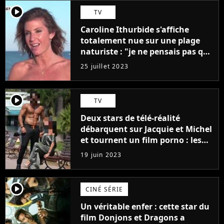
player2
TV
Caroline Ithurbide s'affiche
totalement nue sur une plage
naturiste : "je ne pensais pas que
j'arriverais à le faire..."
25 juillet 2023
player2
TV
Deux stars de télé-réalité
débarquent sur Jacquie et Michel
et tournent un film porno : les
premières images du tournage
19 juin 2023
(exclu)
player2
CINÉ SÉRIE
Un véritable enfer : cette star du
film Donjons et Dragons a