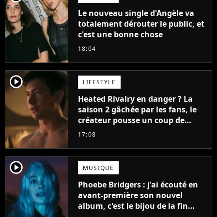
Le nouveau single d'Angèle va
totalement dérouter le public, et
c'est une bonne chose
18:04
player2
LIFESTYLE
Heated Rivalry en danger ? La
saison 2 gâchée par les fans, le
créateur pousse un coup de
gueule
17:08
player2
MUSIQUE
Phoebe Bridgers : j'ai écouté en
avant-première son nouvel
album, c'est le bijou de la fin
d'été