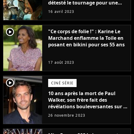
détesté le tournage pour une
raison très spéciale
16 avril 2023
player2
"Ce corps de folie !" : Karine Le
Marchand enflamme la Toile en
posant en bikini pour ses 55 ans
17 août 2023
player2
CINÉ SÉRIE
10 ans après la mort de Paul
Walker, son frère fait des
révélations bouleversantes sur la
réaction des acteurs de Fast and
26 novembre 2023
Furious