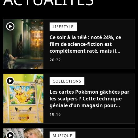
player2
LIFESTYLE
Ce soir à la télé : noté 24%, ce
film de science-fiction est
complètement raté, mais il
aurait pu être encore pire à
20:22
cause de son acteur
player2
COLLECTIONS
Les cartes Pokémon gâchées par
les scalpers ? Cette technique
géniale d'un magasin pour
ruiner les revendeurs
19:16
player2
MUSIQUE