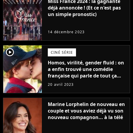
Miss France 2024 : la gagnante
déjà annoncée ! (Et ce n'est pas
un simple pronostic)
14 décembre 2023
player2
CINÉ SÉRIE
Homos, virilité, gender fluid : on
a enfin trouvé une comédie
française qui parle de tout ça
sans être super ringarde
20 avril 2023
Marine Lorphelin de nouveau en
couple et vous aviez déjà vu son
nouveau compagnon... à la télé