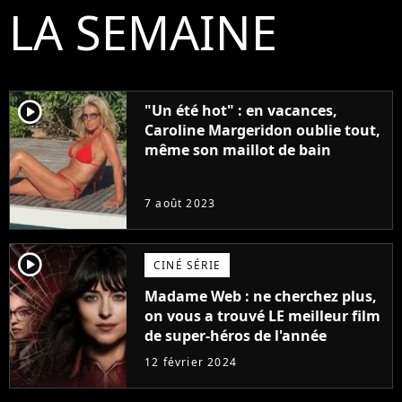
LA SEMAINE
player2
"Un été hot" : en vacances,
Caroline Margeridon oublie tout,
même son maillot de bain
7 août 2023
player2
CINÉ SÉRIE
Madame Web : ne cherchez plus,
on vous a trouvé LE meilleur film
de super-héros de l'année
12 février 2024