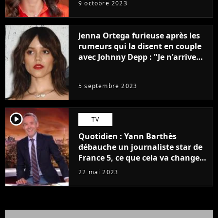
9 octobre 2023
Jenna Ortega furieuse après les
rumeurs qui la disent en couple
avec Johnny Depp : "Je n'arrive
même pas..."
5 septembre 2023
player2
TV
Quotidien : Yann Barthès
débauche un journaliste star de
France 5, ce que cela va changer
à la rentrée
22 mai 2023