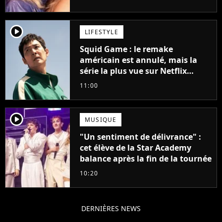
player2
LIFESTYLE
Squid Game : le remake
américain est annulé, mais la
série la plus vue sur Netflix
pourrait avoir une version
11:00
française
player2
MUSIQUE
"Un sentiment de délivrance" :
cet élève de la Star Academy
balance après la fin de la tournée
10:20
DERNIÈRES NEWS