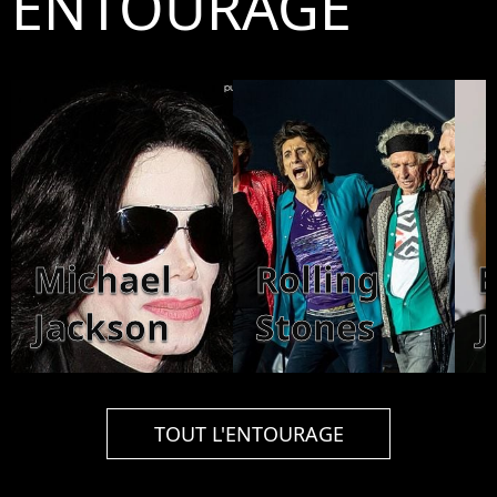
ENTOURAGE
Michael
Rolling
E
Jackson
Stones
TOUT L'ENTOURAGE