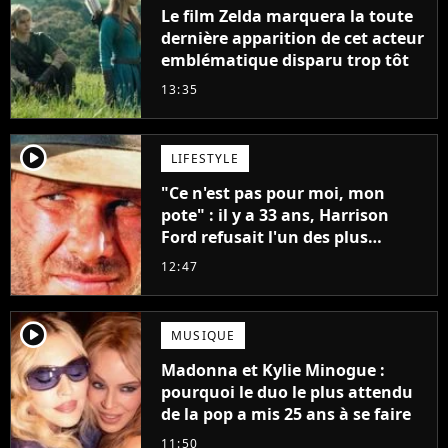
Le film Zelda marquera la toute
dernière apparition de cet acteur
emblématique disparu trop tôt
13:35
player2
LIFESTYLE
"Ce n'est pas pour moi, mon
pote" : il y a 33 ans, Harrison
Ford refusait l'un des plus
grands succès de tous les temps
12:47
player2
MUSIQUE
Madonna et Kylie Minogue :
pourquoi le duo le plus attendu
de la pop a mis 25 ans à se faire
11:50