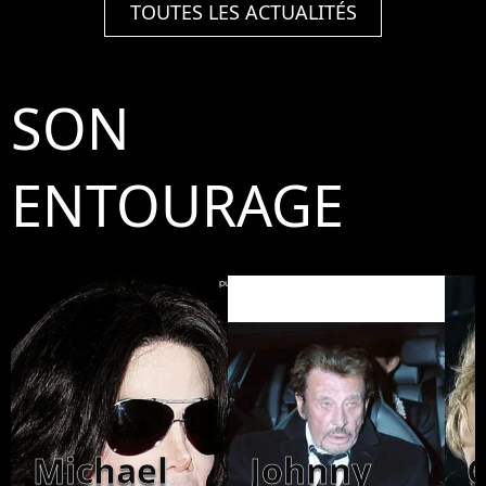
TOUTES LES ACTUALITÉS
SON
ENTOURAGE
Michael
Johnny
C