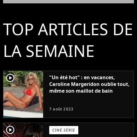
TOP ARTICLES DE
LA SEMAINE
player2
"Un été hot" : en vacances,
Caroline Margeridon oublie tout,
même son maillot de bain
7 août 2023
player2
CINÉ SÉRIE