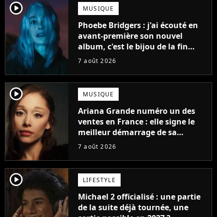
player2
MUSIQUE
Phoebe Bridgers : j'ai écouté en
avant-première son nouvel
album, c'est le bijou de la fin
d'été
7 août 2026
player2
MUSIQUE
Ariana Grande numéro un des
ventes en France : elle signe le
meilleur démarrage de sa
carrière avec son album Petal
7 août 2026
player2
LIFESTYLE
Michael 2 officialisé : une partie
de la suite déjà tournée, une