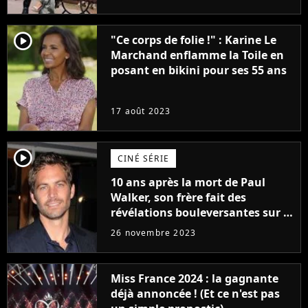
(exclu)
player2
"Ce corps de folie !" : Karine Le
Marchand enflamme la Toile en
posant en bikini pour ses 55 ans
17 août 2023
player2
CINÉ SÉRIE
10 ans après la mort de Paul
Walker, son frère fait des
révélations bouleversantes sur la
réaction des acteurs de Fast and
26 novembre 2023
Furious
Miss France 2024 : la gagnante
déjà annoncée ! (Et ce n'est pas