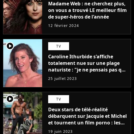
Madame Web : ne cherchez plus,
on vous a trouvé LE meilleur film
de super-héros de l'année
12 février 2024
player2
TV
Caroline Ithurbide s'affiche
totalement nue sur une plage
naturiste : "je ne pensais pas que
j'arriverais à le faire..."
25 juillet 2023
player2
TV
Deux stars de télé-réalité
débarquent sur Jacquie et Michel
et tournent un film porno : les
premières images du tournage
19 juin 2023