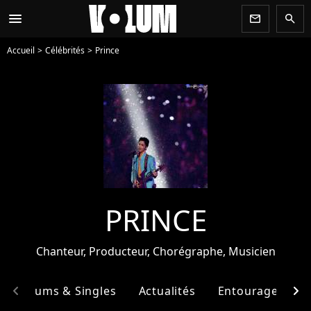
menu
newsletter
search
Accueil
Célébrités
Prince
PRINCE
Chanteur, Producteur, Chorégraphe, Musicien
chevron_left
chevron_right
Albums & Singles
Actualités
Entourage
F