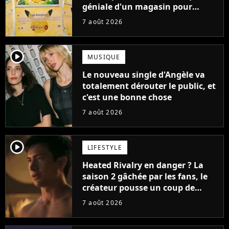
géniale d'un magasin pour
ruiner les revendeurs
7 août 2026
player2
MUSIQUE
Le nouveau single d'Angèle va
totalement dérouter le public, et
c'est une bonne chose
7 août 2026
player2
LIFESTYLE
Heated Rivalry en danger ? La
saison 2 gâchée par les fans, le
créateur pousse un coup de
gueule
7 août 2026