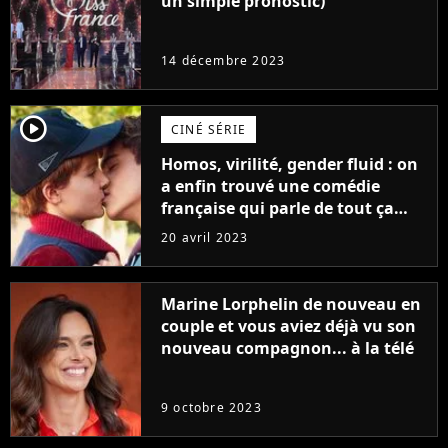
un simple pronostic)
14 décembre 2023
player2
CINÉ SÉRIE
Homos, virilité, gender fluid : on
a enfin trouvé une comédie
française qui parle de tout ça
sans être super ringarde
20 avril 2023
Marine Lorphelin de nouveau en
couple et vous aviez déjà vu son
nouveau compagnon... à la télé
9 octobre 2023