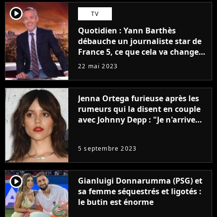
player2
TV
Quotidien : Yann Barthès
débauche un journaliste star de
France 5, ce que cela va changer
à la rentrée
22 mai 2023
Jenna Ortega furieuse après les
rumeurs qui la disent en couple
avec Johnny Depp : "Je n'arrive
même pas..."
5 septembre 2023
player2
Gianluigi Donnarumma (PSG) et
sa femme séquestrés et ligotés :
le butin est énorme