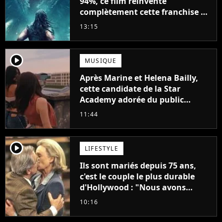
94%, ce film réinvente
complètement cette franchise de
science-fiction vieille de 40 ans
13:15
player2
MUSIQUE
Après Marine et Helena Bailly,
cette candidate de la Star
Academy adorée du public
annonce son premier album,
11:44
"C'est tellement puissant"
player2
LIFESTYLE
Ils sont mariés depuis 75 ans,
c'est le couple le plus durable
d'Hollywood : "Nous avons
avancé jour après jour, et les
10:16
jours se sont transformés en
décennies"