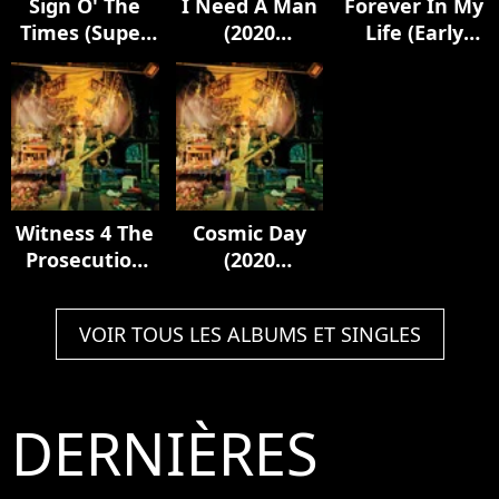
Sign O' The
I Need A Man
Forever In My
Times (Super
(2020
Life (Early
Deluxe)
Remaster)
Vocal Run-
Through)
[2020
Remaster]
Witness 4 The
Cosmic Day
Prosecution
(2020
(Version 2)
Remaster)
[2020
VOIR TOUS LES ALBUMS ET SINGLES
Remaster]
DERNIÈRES