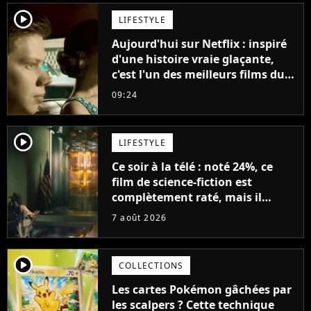
player2
LIFESTYLE
Aujourd'hui sur Netflix : inspiré
d'une histoire vraie glaçante,
c'est l'un des meilleurs films du
21ème siècle
09:24
player2
LIFESTYLE
Ce soir à la télé : noté 24%, ce
film de science-fiction est
complètement raté, mais il
aurait pu être encore pire à
7 août 2026
cause de son acteur
player2
COLLECTIONS
Les cartes Pokémon gâchées par
les scalpers ? Cette technique