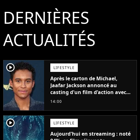
DERNIÈRES
ACTUALITÉS
player2
LIFESTYLE
Après le carton de Michael,
Jaafar Jackson annoncé au
casting d'un film d'action avec
Will Smith
14:00
player2
LIFESTYLE
Aujourd'hui en streaming : noté