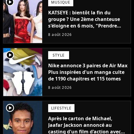
player2
MUSIQUE
KATSEYE : bientôt la fin du
groupe ? Une 2ème chanteuse
s'éloigne en 6 mois, "Prendre
cette décision n’a pas été facile"
8 août 2026
player2
STYLE
Nike annonce 3 paires de Air Max
Plus inspirées d'un manga culte
de 1190 chapitres et 115 tomes
8 août 2026
player2
LIFESTYLE
Après le carton de Michael,
Jaafar Jackson annoncé au
casting d'un film d'action avec