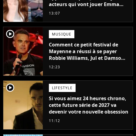
acteurs qui vont jouer Emma
Frost et Cyclope trouvés !
13:07
player2
MUSIQUE
Comment ce petit festival de
Mayenne a réussi à se payer
Robbie Williams, Jul et Damso
cette année ?
12:23
player2
LIFESTYLE
Si vous aimez 24 heures chrono,
cette future série de 2027 va
devenir votre nouvelle obsession
11:12