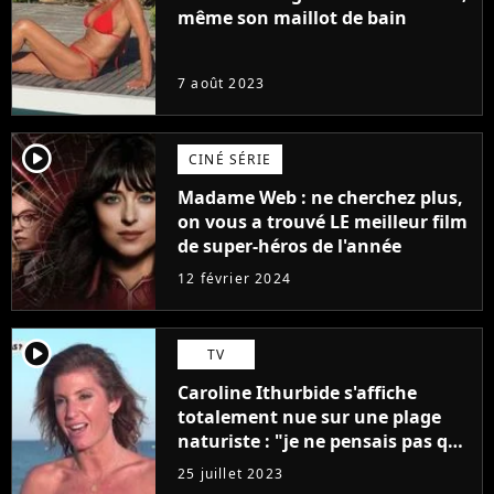
même son maillot de bain
7 août 2023
player2
CINÉ SÉRIE
Madame Web : ne cherchez plus,
on vous a trouvé LE meilleur film
de super-héros de l'année
12 février 2024
player2
TV
Caroline Ithurbide s'affiche
totalement nue sur une plage
naturiste : "je ne pensais pas que
j'arriverais à le faire..."
25 juillet 2023