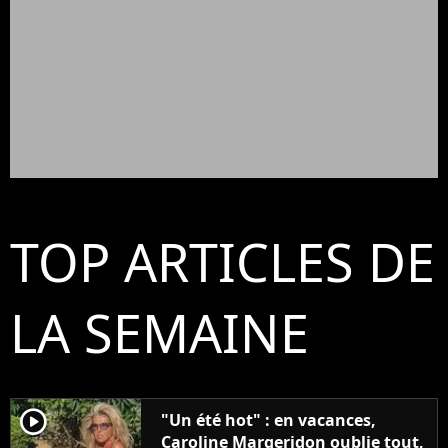
TOP ARTICLES DE
LA SEMAINE
player2
"Un été hot" : en vacances,
Caroline Margeridon oublie tout,