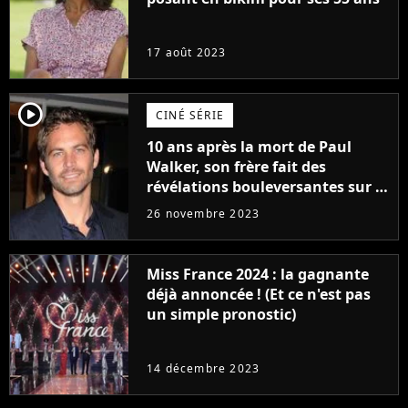
17 août 2023
player2
CINÉ SÉRIE
10 ans après la mort de Paul
Walker, son frère fait des
révélations bouleversantes sur la
réaction des acteurs de Fast and
26 novembre 2023
Furious
Miss France 2024 : la gagnante
déjà annoncée ! (Et ce n'est pas
un simple pronostic)
14 décembre 2023