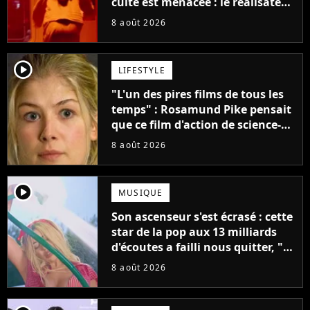
culte est menacée : le réalisateur
claque la porte pour "différends
8 août 2026
créatifs"
player2
LIFESTYLE
"L'un des pires films de tous les
temps" : Rosamund Pike pensait
que ce film d'action de science-
fiction avec Dwayne Johnson
8 août 2026
mettrait fin à sa carrière
player2
MUSIQUE
Son ascenseur s'est écrasé : cette
star de la pop aux 13 milliards
d'écoutes a failli nous quitter, "Je
pensais ne plus jamais chanter"
8 août 2026