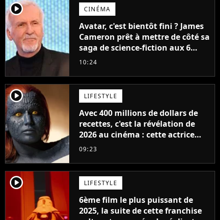
player2
CINÉMA
Avatar, c'est bientôt fini ? James
Cameron prêt à mettre de côté sa
saga de science-fiction aux 6
milliards de recettes
10:24
player2
LIFESTYLE
Avec 400 millions de dollars de
recettes, c'est la révélation de
2026 au cinéma : cette actrice
adorée prête à remplacer
09:23
Jennifer Lawrence chez Marvel
player2
LIFESTYLE
6ème film le plus puissant de
2025, la suite de cette franchise