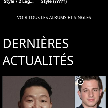
Style / 2 Legit
Style (?????)
2 Quit Mashup
VOIR TOUS LES ALBUMS ET SINGLES
DERNIÈRES
ACTUALITÉS
player2