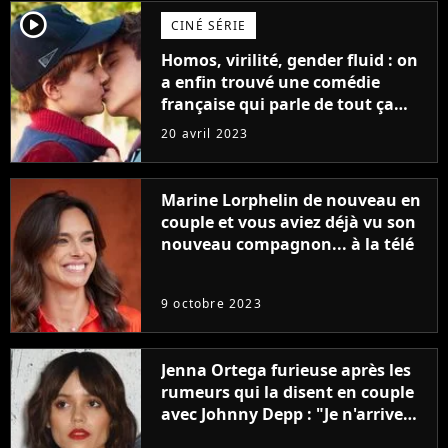
player2
CINÉ SÉRIE
Homos, virilité, gender fluid : on
a enfin trouvé une comédie
française qui parle de tout ça
sans être super ringarde
20 avril 2023
Marine Lorphelin de nouveau en
couple et vous aviez déjà vu son
nouveau compagnon... à la télé
9 octobre 2023
Jenna Ortega furieuse après les
rumeurs qui la disent en couple
avec Johnny Depp : "Je n'arrive
même pas..."