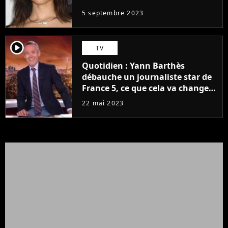
5 septembre 2023
player2
TV
Quotidien : Yann Barthès
débauche un journaliste star de
France 5, ce que cela va changer
à la rentrée
22 mai 2023