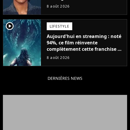
Will Smith
8 août 2026
player2
LIFESTYLE
Aujourd'hui en streaming : noté
94%, ce film réinvente
complètement cette franchise de
science-fiction vieille de 40 ans
8 août 2026
DERNIÈRES NEWS