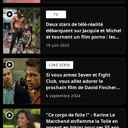
player2
TV
Deux stars de télé-réalité
débarquent sur Jacquie et Michel
et tournent un film porno : les
premières images du tournage
19 juin 2023
(exclu)
player2
CINÉ SÉRIE
Si vous aimez Seven et Fight
Club, vous allez adorer le
prochain film de David Fincher
avec lequel il se réinvente
6 septembre 2024
complètement
player2
"Ce corps de folie !" : Karine Le
Marchand enflamme la Toile en
posant en bikini pour ses 55 ans