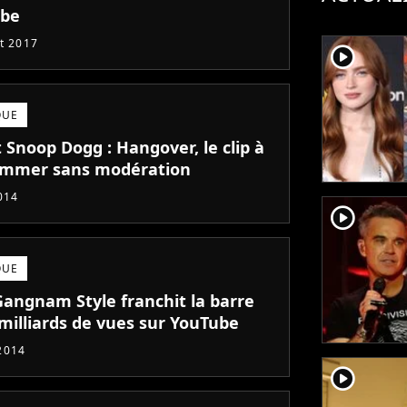
ube
et 2017
player2
QUE
 Snoop Dogg : Hangover, le clip à
mmer sans modération
014
player2
QUE
 Gangnam Style franchit la barre
 milliards de vues sur YouTube
2014
player2