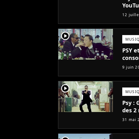
YouT
12 juill
player2
MUSI
PSY et
conso
9 juin 2
player2
MUSI
Psy :
des 2
31 mai 