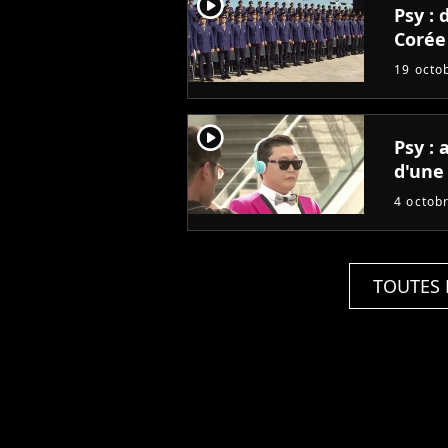
player2
Psy :
Corée
19 octo
player2
Psy : accueil de star sur le tournage
d'une
4 octob
TOUTES 