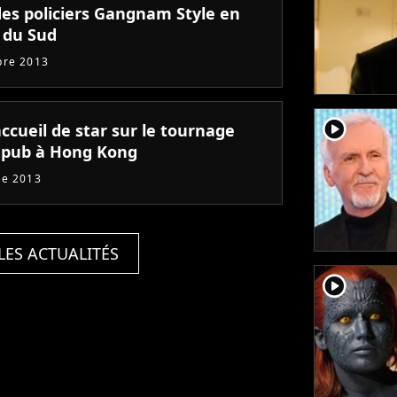
 des policiers Gangnam Style en
 du Sud
bre 2013
player2
 pub à Hong Kong
re 2013
LES ACTUALITÉS
player2