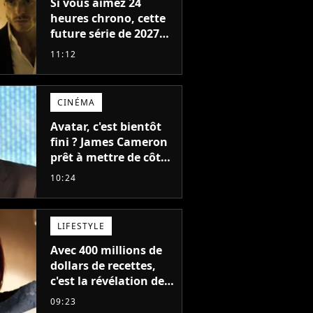
Si vous aimez 24
heures chrono, cette
future série de 2027
va devenir votre
11:12
nouvelle obsession
CINÉMA
Avatar, c'est bientôt
fini ? James Cameron
prêt à mettre de côté
sa saga de science-
10:24
fiction aux 6 milliards
de recettes
LIFESTYLE
Avec 400 millions de
dollars de recettes,
c'est la révélation de
2026 au cinéma : cette
09:23
actrice adorée prête à