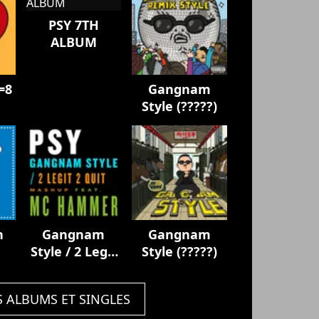
PSY 7TH
ALBUM
=8
Gangnam
Style (?????)
n
Gangnam
Gangnam
Style / 2 Legit
Style (?????)
2 Quit Mashup
S ALBUMS ET SINGLES