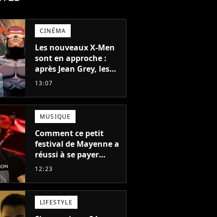
CINÉMA
Les nouveaux X-Men
sont en approche :
après Jean Grey, les
acteurs qui vont jouer
13:07
Emma Frost et
Cyclope trouvés !
MUSIQUE
Comment ce petit
festival de Mayenne a
réussi à se payer
Robbie Williams, Jul et
12:23
Damso cette année ?
LIFESTYLE