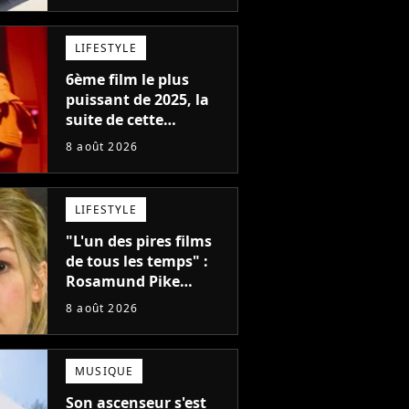
remplacer Jennifer
Lawrence chez Marvel
LIFESTYLE
6ème film le plus
puissant de 2025, la
suite de cette
franchise culte est
8 août 2026
menacée : le
réalisateur claque la
porte pour "différends
LIFESTYLE
créatifs"
"L'un des pires films
de tous les temps" :
Rosamund Pike
pensait que ce film
8 août 2026
d'action de science-
fiction avec Dwayne
Johnson mettrait fin à
MUSIQUE
sa carrière
Son ascenseur s'est