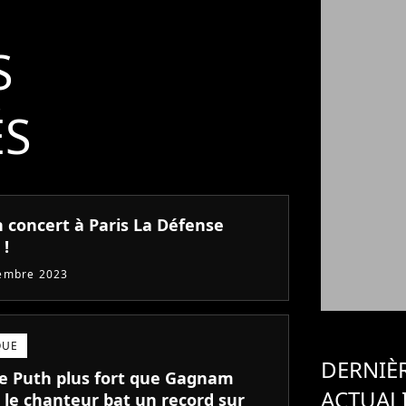
S
ÉS
n concert à Paris La Défense
 !
embre 2023
QUE
DERNIÈ
ie Puth plus fort que Gagnam
ACTUAL
: le chanteur bat un record sur