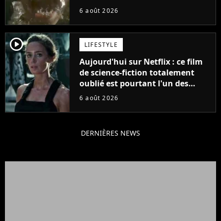
plus stupide de l'année"
6 août 2026
player2
LIFESTYLE
Aujourd'hui sur Netflix : ce film
de science-fiction totalement
oublié est pourtant l'un des
meilleurs des années 2010
6 août 2026
DERNIÈRES NEWS