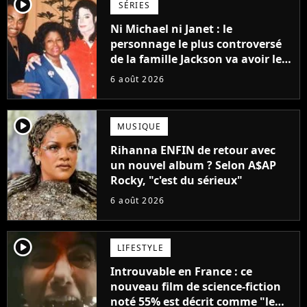
player2
SÉRIES
Ni Michael ni Janet : le
personnage le plus controversé
de la famille Jackson va avoir le
droit à sa propre série
6 août 2026
player2
MUSIQUE
Rihanna ENFIN de retour avec
un nouvel album ? Selon A$AP
Rocky, "c'est du sérieux"
6 août 2026
player2
LIFESTYLE
Introuvable en France : ce
nouveau film de science-fiction
noté 55% est décrit comme "le