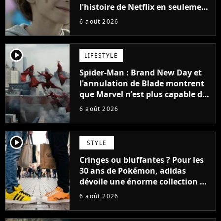
l'histoire de Netflix en seulement
48 jours
6 août 2026
player2
LIFESTYLE
Spider-Man : Brand New Day et
l'annulation de Blade montrent
que Marvel n'est plus capable de
faire quoi que ce soit de simple
6 août 2026
player2
STYLE
Cringes ou bluffantes ? Pour les
30 ans de Pokémon, adidas
dévoile une énorme collection de
sneakers et je ne sais pas quoi en
6 août 2026
penser