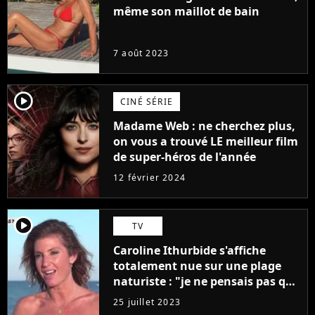
même son maillot de bain
7 août 2023
player2
CINÉ SÉRIE
Madame Web : ne cherchez plus,
on vous a trouvé LE meilleur film
de super-héros de l'année
12 février 2024
player2
TV
Caroline Ithurbide s'affiche
totalement nue sur une plage
naturiste : "je ne pensais pas que
j'arriverais à le faire..."
25 juillet 2023