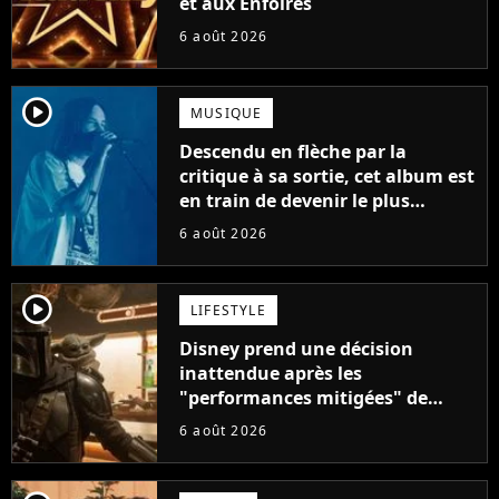
et aux Enfoirés
6 août 2026
player2
MUSIQUE
Descendu en flèche par la
critique à sa sortie, cet album est
en train de devenir le plus
populaire de son auteur
6 août 2026
player2
LIFESTYLE
Disney prend une décision
inattendue après les
"performances mitigées" de
Vaiana et The Mandalorian &
6 août 2026
Grogu au box-office