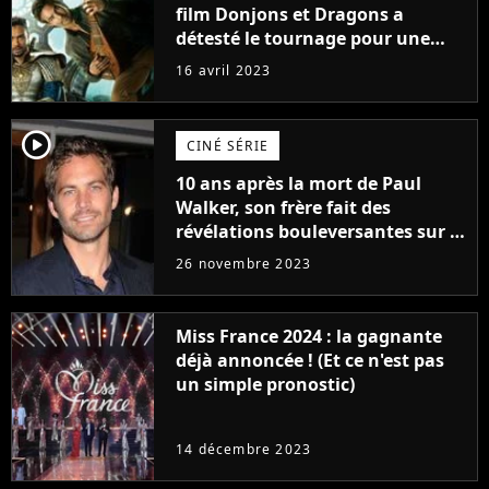
film Donjons et Dragons a
détesté le tournage pour une
raison très spéciale
16 avril 2023
player2
CINÉ SÉRIE
10 ans après la mort de Paul
Walker, son frère fait des
révélations bouleversantes sur la
réaction des acteurs de Fast and
26 novembre 2023
Furious
Miss France 2024 : la gagnante
déjà annoncée ! (Et ce n'est pas
un simple pronostic)
14 décembre 2023