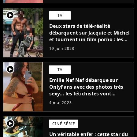
player2
TV
Deux stars de télé-réalité
débarquent sur Jacquie et Michel
et tournent un film porno : les
premières images du tournage
19 juin 2023
(exclu)
player2
TV
Emilie Nef Naf débarque sur
OnlyFans avec des photos très
sexy... les fétichistes vont
prendre leur pied !
4 mai 2023
player2
CINÉ SÉRIE
Un véritable enfer : cette star du