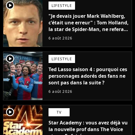
player2
LIFESTYLE
"Je devais jouer Mark Wahlberg,
c'était une erreur" : Tom Holland,
la star de Spider-Man, ne referait
pas ce blockbuster
6 août 2026
player2
LIFESTYLE
Ted Lasso saison 4 : pourquoi ces
personnages adorés des fans ne
sont pas dans la suite ?
6 août 2026
player2
TV
Star Academy : vous avez déjà vu
la nouvelle prof dans The Voice