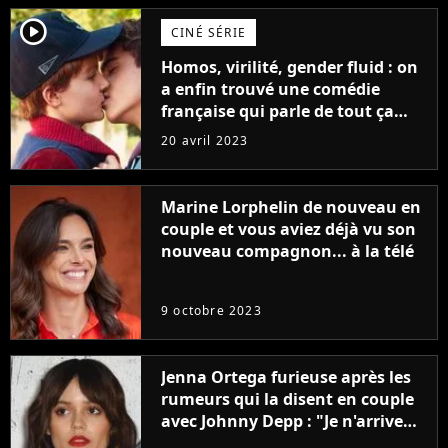
player2
CINÉ SÉRIE
Homos, virilité, gender fluid : on
a enfin trouvé une comédie
française qui parle de tout ça
sans être super ringarde
20 avril 2023
Marine Lorphelin de nouveau en
couple et vous aviez déjà vu son
nouveau compagnon... à la télé
9 octobre 2023
Jenna Ortega furieuse après les
rumeurs qui la disent en couple
avec Johnny Depp : "Je n'arrive
même pas..."