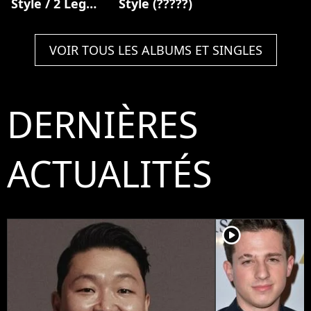
Style / 2 Legit
Style (?????)
2 Quit Mashup
VOIR TOUS LES ALBUMS ET SINGLES
DERNIÈRES
ACTUALITÉS
player2