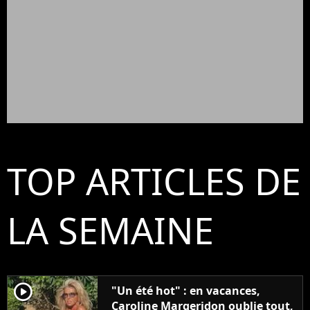
TOP ARTICLES DE
LA SEMAINE
player2
"Un été hot" : en vacances,
Caroline Margeridon oublie tout,