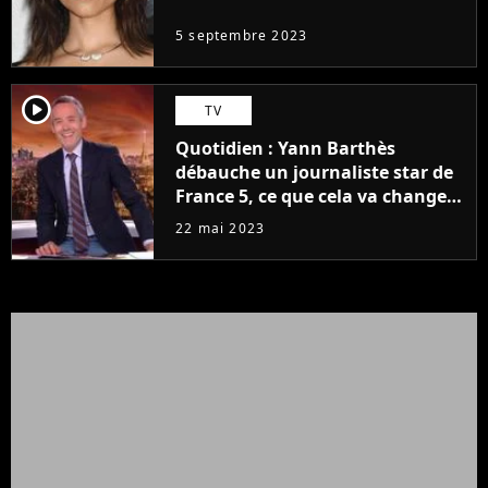
5 septembre 2023
player2
TV
Quotidien : Yann Barthès
débauche un journaliste star de
France 5, ce que cela va changer
à la rentrée
22 mai 2023