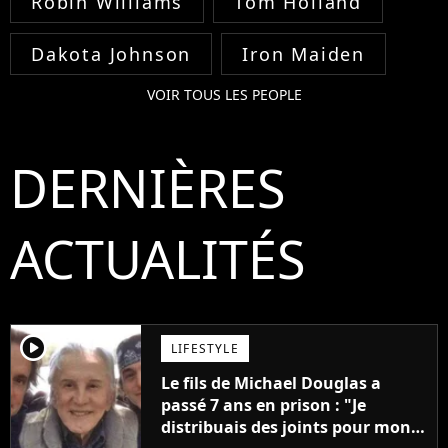
Robin Williams
Tom Holland
Dakota Johnson
Iron Maiden
VOIR TOUS LES PEOPLE
DERNIÈRES
ACTUALITÉS
player2
LIFESTYLE
Le fils de Michael Douglas a
passé 7 ans en prison : "Je
distribuais des joints pour mon