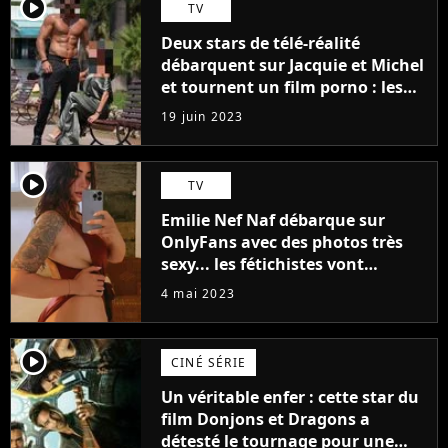
player2
TV
Deux stars de télé-réalité
débarquent sur Jacquie et Michel
et tournent un film porno : les
premières images du tournage
19 juin 2023
(exclu)
player2
TV
Emilie Nef Naf débarque sur
OnlyFans avec des photos très
sexy... les fétichistes vont
prendre leur pied !
4 mai 2023
player2
CINÉ SÉRIE
Un véritable enfer : cette star du
film Donjons et Dragons a
détesté le tournage pour une