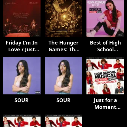
Friday I'm In
The Hunger
Best of High
Love / Just
Games: The
School
Like Heaven -
Ballad of
Musical: The
Live From
Songbirds &
Musical: The
Glastonbury
Snakes (Music
Series
(A BBC
From &
Recording)
Inspired By)
SOUR
SOUR
Just for a
Moment
(From "High
School