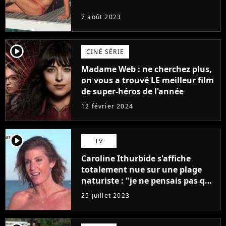
7 août 2023
player2
CINÉ SÉRIE
Madame Web : ne cherchez plus,
on vous a trouvé LE meilleur film
de super-héros de l'année
12 février 2024
player2
TV
Caroline Ithurbide s'affiche
totalement nue sur une plage
naturiste : "je ne pensais pas que
j'arriverais à le faire..."
25 juillet 2023