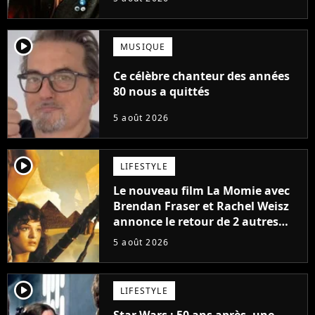
player2
MUSIQUE
Ce célèbre chanteur des années
80 nous a quittés
5 août 2026
player2
LIFESTYLE
Le nouveau film La Momie avec
Brendan Fraser et Rachel Weisz
annonce le retour de 2 autres
personnages emblématiques de
5 août 2026
la saga
player2
LIFESTYLE
Star Wars : 50 ans après, une