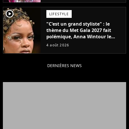
player2
LIFESTYLE
"C'est un grand styliste" : le
thème du Met Gala 2027 fait
polémique, Anna Wintour le
défend
4 août 2026
DERNIÈRES NEWS