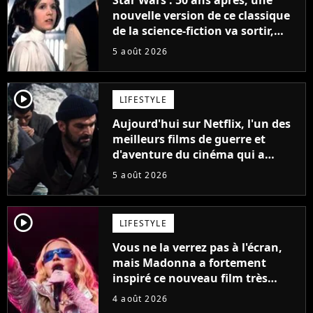
nouvelle version de ce classique
de la science-fiction va sortir,
mais on ne la verra jamais en
5 août 2026
France
player2
LIFESTYLE
Aujourd'hui sur Netflix, l'un des
meilleurs films de guerre et
d'aventure du cinéma qui a
connu un succès retentissant à
5 août 2026
son époque
player2
LIFESTYLE
Vous ne la verrez pas à l'écran,
mais Madonna a fortement
inspiré ce nouveau film très
attendu
4 août 2026