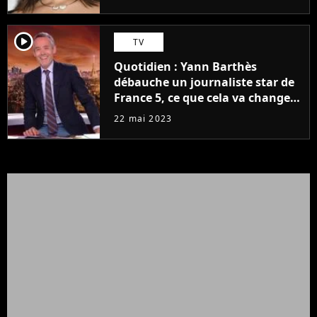
player2
TV
Quotidien : Yann Barthès
débauche un journaliste star de
France 5, ce que cela va changer
à la rentrée
22 mai 2023