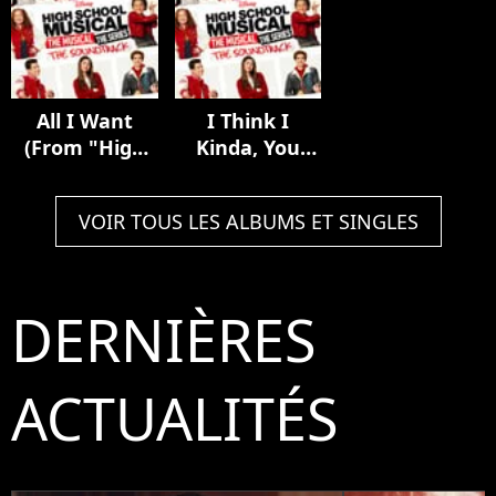
Musical: The
Musical: The
Series")
All I Want
I Think I
(From "High
Kinda, You
School
Know (From
Musical: The
"High School
VOIR TOUS LES ALBUMS ET SINGLES
Musical: The
Musical: The
Series")
Musical: The
Series")
DERNIÈRES
ACTUALITÉS