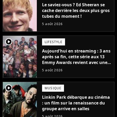
Le saviez-vous ? Ed Sheeran se
cache derrière les deux plus gros
tubes du moment !
5 août 2026
player2
LIFESTYLE
Aujourd'hui en streaming : 3 ans
après sa fin, cette série aux 13
Emmy Awards revient avec une
suite... totalement différente
5 août 2026
player2
MUSIQUE
Linkin Park débarque au cinéma
: un film sur la renaissance du
groupe arrive en salles
5 août 2026