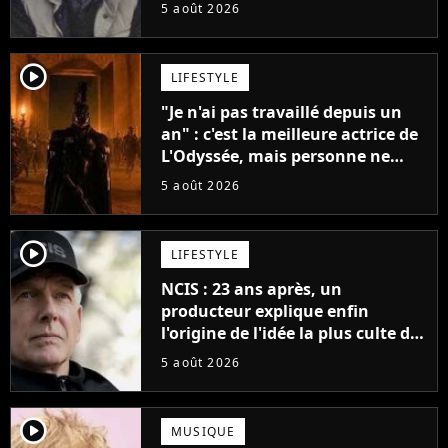
père"
5 août 2026
player2
LIFESTYLE
"Je n'ai pas travaillé depuis un
an" : c'est la meilleure actrice de
L'Odyssée, mais personne ne
veut lui donner de rôle au
5 août 2026
cinéma
player2
LIFESTYLE
NCIS : 23 ans après, un
producteur explique enfin
l'origine de l'idée la plus culte de
la série (et on ne parle pas du
5 août 2026
bateau)
player2
MUSIQUE