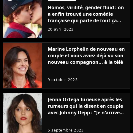
Homos, virilité, gender fluid : on
a enfin trouvé une comédie
française qui parle de tout ça
sans être super ringarde
20 avril 2023
Marine Lorphelin de nouveau en
couple et vous aviez déjà vu son
nouveau compagnon... à la télé
9 octobre 2023
Jenna Ortega furieuse après les
rumeurs qui la disent en couple
avec Johnny Depp : "Je n'arrive
même pas..."
5 septembre 2023