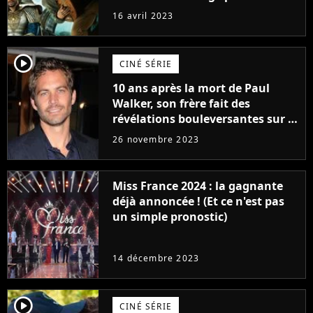
raison très spéciale
16 avril 2023
player2
CINÉ SÉRIE
10 ans après la mort de Paul
Walker, son frère fait des
révélations bouleversantes sur la
réaction des acteurs de Fast and
26 novembre 2023
Furious
Miss France 2024 : la gagnante
déjà annoncée ! (Et ce n'est pas
un simple pronostic)
14 décembre 2023
player2
CINÉ SÉRIE