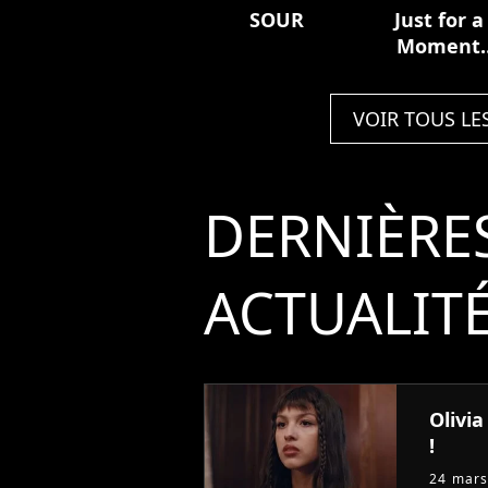
SOUR
Just for a
Moment
(From "Hig
School
VOIR TOUS LE
Musical: T
Musical: T
Series")
DERNIÈRE
ACTUALIT
Olivia
!
24 mars