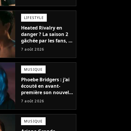
bonne chose
LIFESTYLE
Heated Rivalry en
danger ? La saison 2
gâchée par les fans, le
créateur pousse un
7 août 2026
coup de gueule
MUSIQUE
Phoebe Bridgers : j'ai
écouté en avant-
première son nouvel
album, c'est le bijou
7 août 2026
de la fin d'été
MUSIQUE