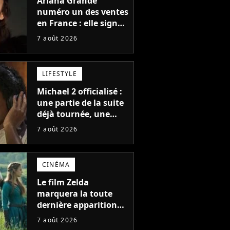
Ariana Grande
numéro un des ventes
en France : elle signe
le meilleur démarrage
7 août 2026
de sa carrière avec
son album Petal
LIFESTYLE
Michael 2 officialisé :
une partie de la suite
déjà tournée, une
sortie possible en
7 août 2026
2027 ?
CINÉMA
Le film Zelda
marquera la toute
dernière apparition
de cet acteur
7 août 2026
emblématique