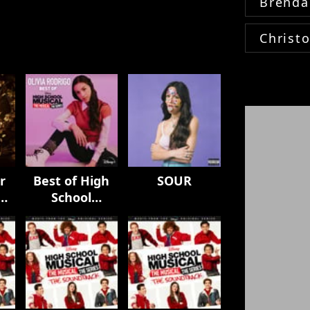
Brenda
Christ
r
Best of High
SOUR
e
School
Musical: The
&
Musical: The
ic
Series
)