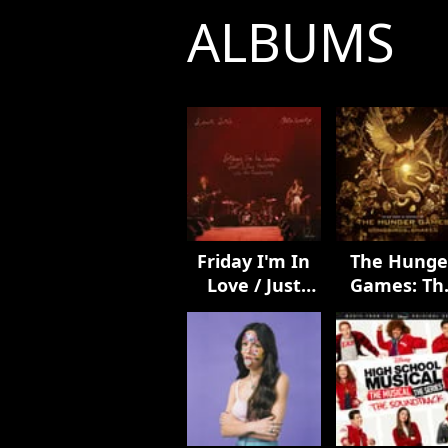
ALBUMS
Friday I'm In
The Hunge
Love / Just
Games: Th
Like Heaven -
Ballad of
Live From
Songbirds 
Glastonbury (A
Snakes (Mus
BBC
From &
Recording)
Inspired By