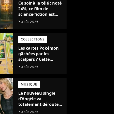
Ce soir à la télé : noté
24%, ce film de
science-fiction est
complètement raté,
7 août 2026
mais il aurait pu être
encore pire à cause de
son acteur
COLLECTIONS
Les cartes Pokémon
gâchées par les
scalpers ? Cette
technique géniale
7 août 2026
d'un magasin pour
ruiner les revendeurs
MUSIQUE
Le nouveau single
d'Angèle va
totalement dérouter
le public, et c'est une
7 août 2026