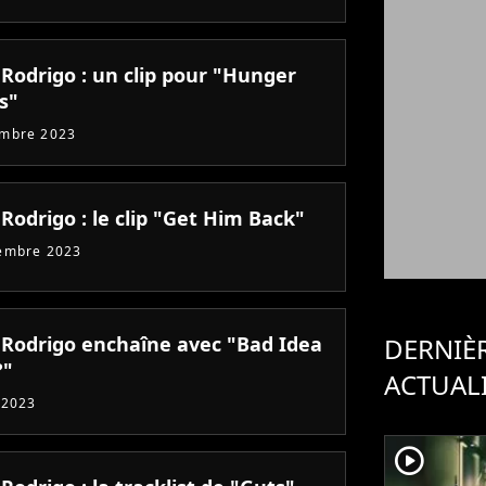
 Rodrigo : un clip pour "Hunger
s"
embre 2023
 Rodrigo : le clip "Get Him Back"
embre 2023
a Rodrigo enchaîne avec "Bad Idea
DERNIÈ
?"
ACTUAL
 2023
player2