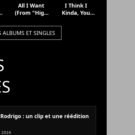
All I Want
I Think I
(From "High
Kinda, You
h
School
Know (From
Musical: The
"High School
S ALBUMS ET SINGLES
he
Musical: The
Musical: The
he
Series")
Musical: The
Series")
S
ÉS
 Rodrigo : un clip et une réédition
 2024