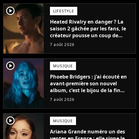
player2
LIFESTYLE
Heated Rivalry en danger ? La
saison 2 gâchée par les fans, le
créateur pousse un coup de
gueule
7 août 2026
player2
MUSIQUE
Phoebe Bridgers : j'ai écouté en
avant-première son nouvel
album, c'est le bijou de la fin
d'été
7 août 2026
player2
MUSIQUE
Ariana Grande numéro un des
ventes en France : elle signe le