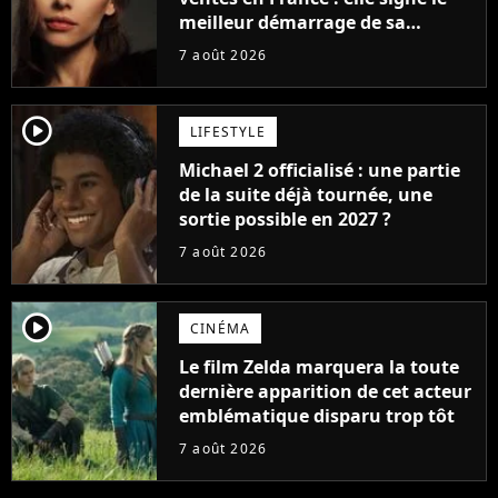
meilleur démarrage de sa
carrière avec son album Petal
7 août 2026
player2
LIFESTYLE
Michael 2 officialisé : une partie
de la suite déjà tournée, une
sortie possible en 2027 ?
7 août 2026
player2
CINÉMA
Le film Zelda marquera la toute
dernière apparition de cet acteur
emblématique disparu trop tôt
7 août 2026