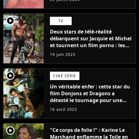
player2
TV
Deux stars de télé-réalité
débarquent sur Jacquie et Michel
et tournent un film porno : les
premières images du tournage
19 juin 2023
(exclu)
player2
CINÉ SÉRIE
Un véritable enfer : cette star du
film Donjons et Dragons a
détesté le tournage pour une
raison très spéciale
16 avril 2023
player2
"Ce corps de folie !" : Karine Le
Marchand enflamme la Toile en