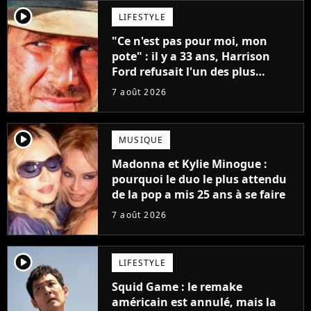
player2
LIFESTYLE
"Ce n'est pas pour moi, mon
pote" : il y a 33 ans, Harrison
Ford refusait l'un des plus
grands succès de tous les temps
7 août 2026
player2
MUSIQUE
Madonna et Kylie Minogue :
pourquoi le duo le plus attendu
de la pop a mis 25 ans à se faire
7 août 2026
player2
LIFESTYLE
Squid Game : le remake
américain est annulé, mais la