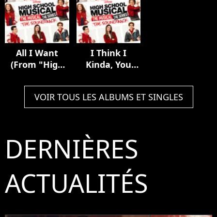
Musical: The
Musical: The
Series")
All I Want
I Think I
(From "High
Kinda, You
School
Know (From
Musical: The
"High School
VOIR TOUS LES ALBUMS ET SINGLES
Musical: The
Musical: The
Series")
Musical: The
Series")
DERNIÈRES
ACTUALITÉS