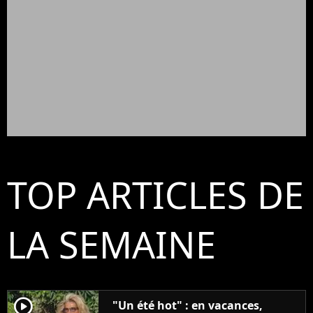
TOP ARTICLES DE
LA SEMAINE
player2
"Un été hot" : en vacances,