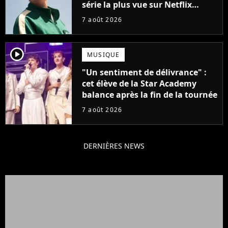
série la plus vue sur Netflix
pourrait avoir une version
7 août 2026
française
player2
MUSIQUE
"Un sentiment de délivrance" :
cet élève de la Star Academy
balance après la fin de la tournée
7 août 2026
DERNIÈRES NEWS