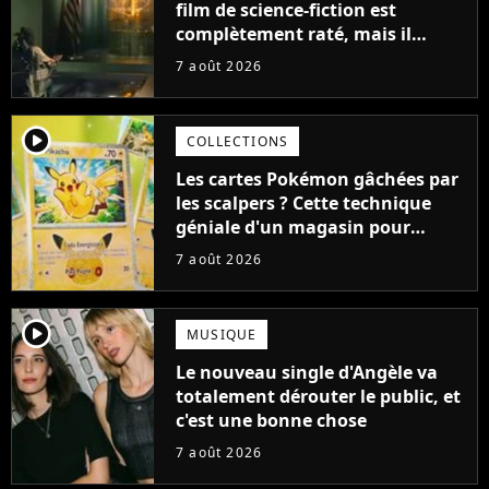
film de science-fiction est
complètement raté, mais il
aurait pu être encore pire à
7 août 2026
cause de son acteur
player2
COLLECTIONS
Les cartes Pokémon gâchées par
les scalpers ? Cette technique
géniale d'un magasin pour
ruiner les revendeurs
7 août 2026
player2
MUSIQUE
Le nouveau single d'Angèle va
totalement dérouter le public, et
c'est une bonne chose
7 août 2026