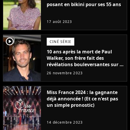
posant en bikini pour ses 55 ans
17 août 2023
player2
CINÉ SÉRIE
10 ans après la mort de Paul
Walker, son frère fait des
révélations bouleversantes sur la
réaction des acteurs de Fast and
26 novembre 2023
Furious
Miss France 2024 : la gagnante
déjà annoncée ! (Et ce n'est pas
un simple pronostic)
14 décembre 2023