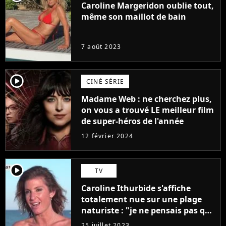
Caroline Margeridon oublie tout,
même son maillot de bain
7 août 2023
player2
CINÉ SÉRIE
Madame Web : ne cherchez plus,
on vous a trouvé LE meilleur film
de super-héros de l'année
12 février 2024
player2
TV
Caroline Ithurbide s'affiche
totalement nue sur une plage
naturiste : "je ne pensais pas que
j'arriverais à le faire..."
25 juillet 2023