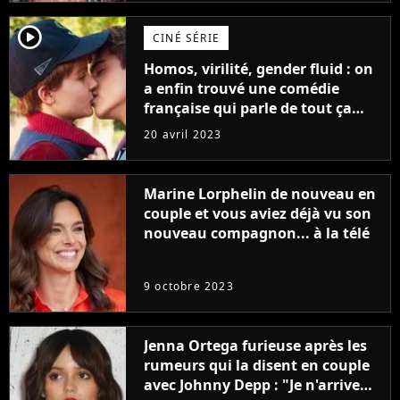
player2
CINÉ SÉRIE
Homos, virilité, gender fluid : on
a enfin trouvé une comédie
française qui parle de tout ça
sans être super ringarde
20 avril 2023
Marine Lorphelin de nouveau en
couple et vous aviez déjà vu son
nouveau compagnon... à la télé
9 octobre 2023
Jenna Ortega furieuse après les
rumeurs qui la disent en couple
avec Johnny Depp : "Je n'arrive