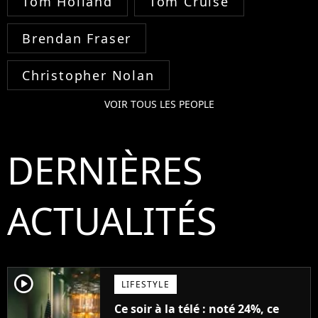
Tom Holland
Tom Cruise
Brendan Fraser
Christopher Nolan
VOIR TOUS LES PEOPLE
DERNIÈRES
ACTUALITÉS
player2
LIFESTYLE
Ce soir à la télé : noté 24%, ce