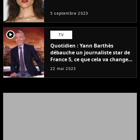
même pas..."
5 septembre 2023
player2
TV
Quotidien : Yann Barthès
débauche un journaliste star de
France 5, ce que cela va changer
à la rentrée
22 mai 2023