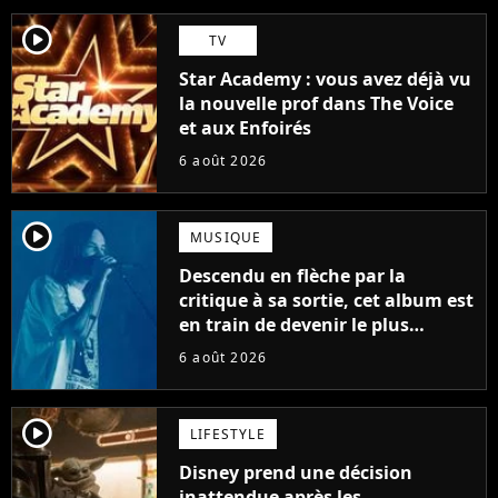
player2
TV
Star Academy : vous avez déjà vu
la nouvelle prof dans The Voice
et aux Enfoirés
6 août 2026
player2
MUSIQUE
Descendu en flèche par la
critique à sa sortie, cet album est
en train de devenir le plus
populaire de son auteur
6 août 2026
player2
LIFESTYLE
Disney prend une décision
inattendue après les