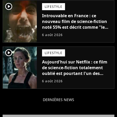
player2
LIFESTYLE
Introuvable en France : ce
nouveau film de science-fiction
noté 55% est décrit comme "le
plus stupide de l'année"
6 août 2026
player2
LIFESTYLE
Aujourd'hui sur Netflix : ce film
de science-fiction totalement
oublié est pourtant l'un des
meilleurs des années 2010
6 août 2026
DERNIÈRES NEWS