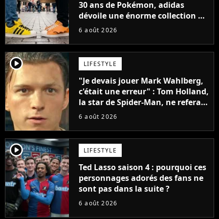
30 ans de Pokémon, adidas
dévoile une énorme collection de
sneakers et je ne sais pas quoi en
6 août 2026
penser
player2
LIFESTYLE
"Je devais jouer Mark Wahlberg,
c'était une erreur" : Tom Holland,
la star de Spider-Man, ne referait
pas ce blockbuster
6 août 2026
player2
LIFESTYLE
Ted Lasso saison 4 : pourquoi ces
personnages adorés des fans ne
sont pas dans la suite ?
6 août 2026