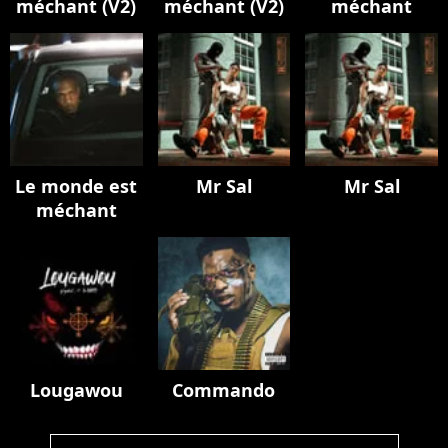
méchant (V2)
méchant (V2)
méchant
Le monde est
Mr Sal
Mr Sal
méchant
Lougawou
Commando