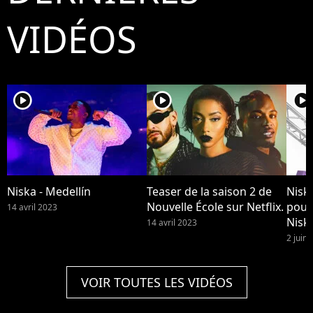
VIDÉOS
player2
player2
player2
Niska - Medellín
Teaser de la saison 2 de
Niska
Nouvelle École sur Netflix.
pour
14 avril 2023
Niska
14 avril 2023
disp
2 juin
VOIR TOUTES LES VIDÉOS