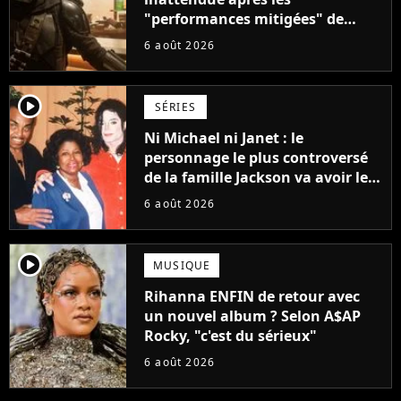
"performances mitigées" de
Vaiana et The Mandalorian &
6 août 2026
Grogu au box-office
player2
SÉRIES
Ni Michael ni Janet : le
personnage le plus controversé
de la famille Jackson va avoir le
droit à sa propre série
6 août 2026
player2
MUSIQUE
Rihanna ENFIN de retour avec
un nouvel album ? Selon A$AP
Rocky, "c'est du sérieux"
6 août 2026