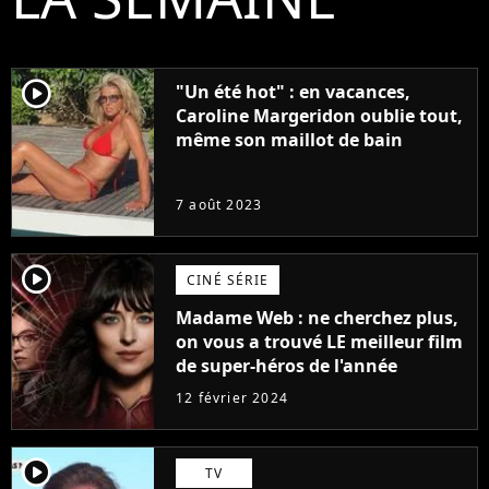
player2
"Un été hot" : en vacances,
Caroline Margeridon oublie tout,
même son maillot de bain
7 août 2023
player2
CINÉ SÉRIE
Madame Web : ne cherchez plus,
on vous a trouvé LE meilleur film
de super-héros de l'année
12 février 2024
player2
TV