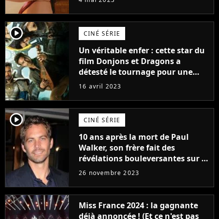
player2
CINÉ SÉRIE
Un véritable enfer : cette star du
film Donjons et Dragons a
détesté le tournage pour une
raison très spéciale
16 avril 2023
player2
CINÉ SÉRIE
10 ans après la mort de Paul
Walker, son frère fait des
révélations bouleversantes sur la
réaction des acteurs de Fast and
26 novembre 2023
Furious
Miss France 2024 : la gagnante
déjà annoncée ! (Et ce n'est pas