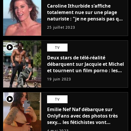
Caroline Ithurbide s'affiche
totalement nue sur une plage
naturiste : "je ne pensais pas que
j'arriverais à le faire..."
25 juillet 2023
player2
TV
Deux stars de télé-réalité
débarquent sur Jacquie et Michel
et tournent un film porno : les
premières images du tournage
19 juin 2023
(exclu)
player2
TV
Emilie Nef Naf débarque sur
OnlyFans avec des photos très
sexy... les fétichistes vont
prendre leur pied !
4 mai 2023