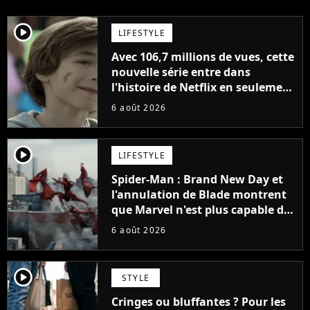
player2
LIFESTYLE
Avec 106,7 millions de vues, cette
nouvelle série entre dans
l'histoire de Netflix en seulement
48 jours
6 août 2026
player2
LIFESTYLE
Spider-Man : Brand New Day et
l'annulation de Blade montrent
que Marvel n'est plus capable de
faire quoi que ce soit de simple
6 août 2026
player2
STYLE
Cringes ou bluffantes ? Pour les