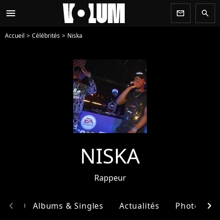
menu
newsletter
search
Accueil
Célébrités
Niska
NISKA
Rappeur
chevron_left
chevron_right
phie
Albums & Singles
Actualités
Photos