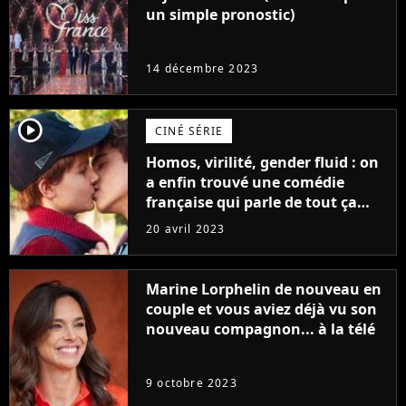
un simple pronostic)
14 décembre 2023
player2
CINÉ SÉRIE
Homos, virilité, gender fluid : on
a enfin trouvé une comédie
française qui parle de tout ça
sans être super ringarde
20 avril 2023
Marine Lorphelin de nouveau en
couple et vous aviez déjà vu son
nouveau compagnon... à la télé
9 octobre 2023