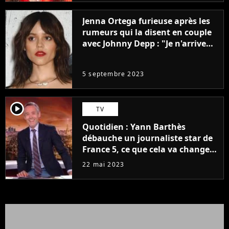
Jenna Ortega furieuse après les
rumeurs qui la disent en couple
avec Johnny Depp : "Je n'arrive
même pas..."
5 septembre 2023
player2
TV
Quotidien : Yann Barthès
débauche un journaliste star de
France 5, ce que cela va changer
à la rentrée
22 mai 2023