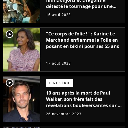
film Donjons et Dragons a
détesté le tournage pour une
raison très spéciale
16 avril 2023
player2
"Ce corps de folie !" : Karine Le
Marchand enflamme la Toile en
posant en bikini pour ses 55 ans
17 août 2023
player2
CINÉ SÉRIE
10 ans après la mort de Paul
Walker, son frère fait des
révélations bouleversantes sur la
réaction des acteurs de Fast and
26 novembre 2023
Furious