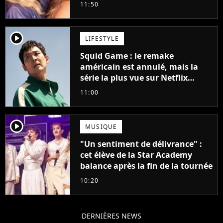
11:50
player2
LIFESTYLE
Squid Game : le remake
américain est annulé, mais la
série la plus vue sur Netflix
pourrait avoir une version
11:00
française
player2
MUSIQUE
"Un sentiment de délivrance" :
cet élève de la Star Academy
balance après la fin de la tournée
10:20
DERNIÈRES NEWS