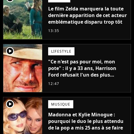
Le film Zelda marquera la toute
dernière apparition de cet acteur
emblématique disparu trop tôt
13:35
player2
LIFESTYLE
"Ce n'est pas pour moi, mon
pote" : il y a 33 ans, Harrison
Ford refusait l'un des plus
grands succès de tous les temps
12:47
player2
MUSIQUE
Madonna et Kylie Minogue :
pourquoi le duo le plus attendu
de la pop a mis 25 ans à se faire