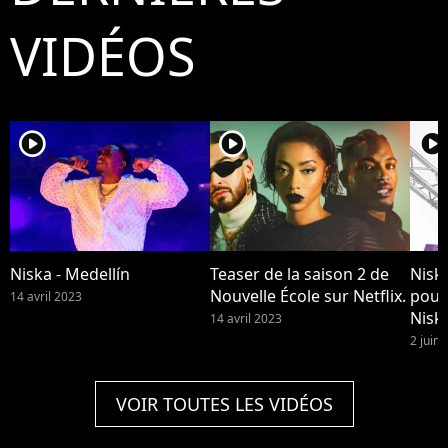
VIDÉOS
player2
player2
player2
Niska - Medellín
Teaser de la saison 2 de
Niska
Nouvelle École sur Netflix.
pour
14 avril 2023
Niska
14 avril 2023
disp
2 juin
VOIR TOUTES LES VIDÉOS