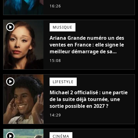
d'été
16:26
player2
MUSIQUE
Ariana Grande numéro un des
ventes en France : elle signe le
meilleur démarrage de sa
carrière avec son album Petal
15:08
player2
LIFESTYLE
Michael 2 officialisé : une partie
de la suite déjà tournée, une
sortie possible en 2027 ?
14:29
player2
CINÉMA