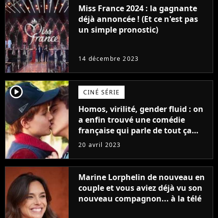
Miss France 2024 : la gagnante
déjà annoncée ! (Et ce n'est pas
un simple pronostic)
14 décembre 2023
player2
CINÉ SÉRIE
Homos, virilité, gender fluid : on
a enfin trouvé une comédie
française qui parle de tout ça
sans être super ringarde
20 avril 2023
Marine Lorphelin de nouveau en
couple et vous aviez déjà vu son
nouveau compagnon... à la télé