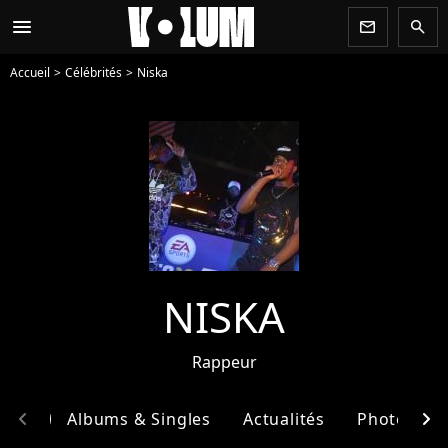
menu
newsletter
search
Accueil
Célébrités
Niska
NISKA
Rappeur
chevron_left
chevron_right
phie
Albums & Singles
Actualités
Photos