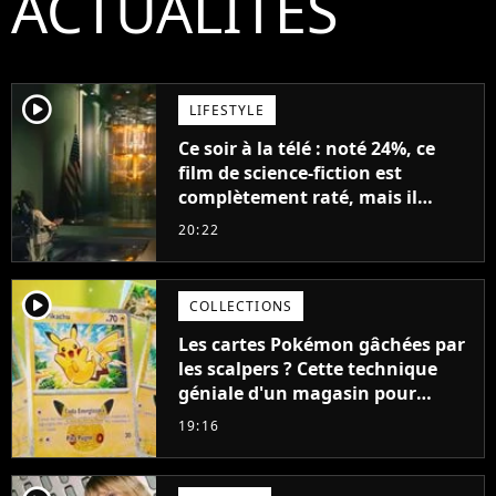
ACTUALITÉS
player2
LIFESTYLE
Ce soir à la télé : noté 24%, ce
film de science-fiction est
complètement raté, mais il
aurait pu être encore pire à
20:22
cause de son acteur
player2
COLLECTIONS
Les cartes Pokémon gâchées par
les scalpers ? Cette technique
géniale d'un magasin pour
ruiner les revendeurs
19:16