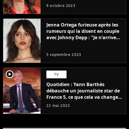
9 octobre 2023
Jenna Ortega furieuse après les
rumeurs qui la disent en couple
avec Johnny Depp : "Je n'arrive
même pas..."
5 septembre 2023
player2
TV
Quotidien : Yann Barthès
débauche un journaliste star de
France 5, ce que cela va changer
à la rentrée
22 mai 2023