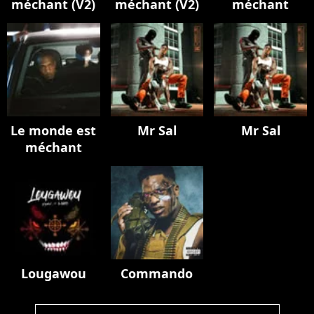
méchant (V2)
méchant (V2)
méchant
Le monde est
Mr Sal
Mr Sal
méchant
Lougawou
Commando