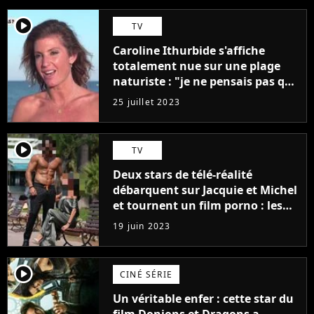
player2
TV
Caroline Ithurbide s'affiche
totalement nue sur une plage
naturiste : "je ne pensais pas que
j'arriverais à le faire..."
25 juillet 2023
player2
TV
Deux stars de télé-réalité
débarquent sur Jacquie et Michel
et tournent un film porno : les
premières images du tournage
19 juin 2023
(exclu)
player2
CINÉ SÉRIE
Un véritable enfer : cette star du