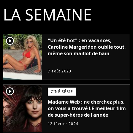
LA SEMAINE
player2
"Un été hot" : en vacances,
Caroline Margeridon oublie tout,
même son maillot de bain
7 août 2023
player2
CINÉ SÉRIE
Madame Web : ne cherchez plus,
on vous a trouvé LE meilleur film
de super-héros de l'année
12 février 2024