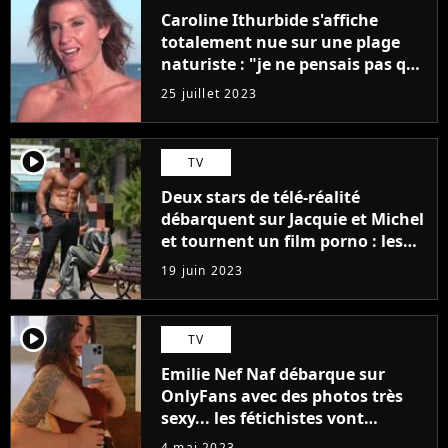
Caroline Ithurbide s'affiche
totalement nue sur une plage
naturiste : "je ne pensais pas que
j'arriverais à le faire..."
25 juillet 2023
player2
TV
Deux stars de télé-réalité
débarquent sur Jacquie et Michel
et tournent un film porno : les
premières images du tournage
19 juin 2023
(exclu)
player2
TV
Emilie Nef Naf débarque sur
OnlyFans avec des photos très
sexy... les fétichistes vont
prendre leur pied !
4 mai 2023