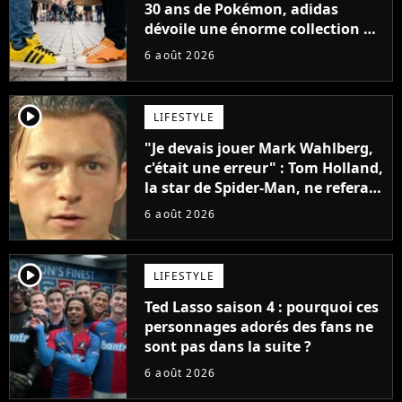
30 ans de Pokémon, adidas
dévoile une énorme collection de
sneakers et je ne sais pas quoi en
6 août 2026
penser
player2
LIFESTYLE
"Je devais jouer Mark Wahlberg,
c'était une erreur" : Tom Holland,
la star de Spider-Man, ne referait
pas ce blockbuster
6 août 2026
player2
LIFESTYLE
Ted Lasso saison 4 : pourquoi ces
personnages adorés des fans ne
sont pas dans la suite ?
6 août 2026