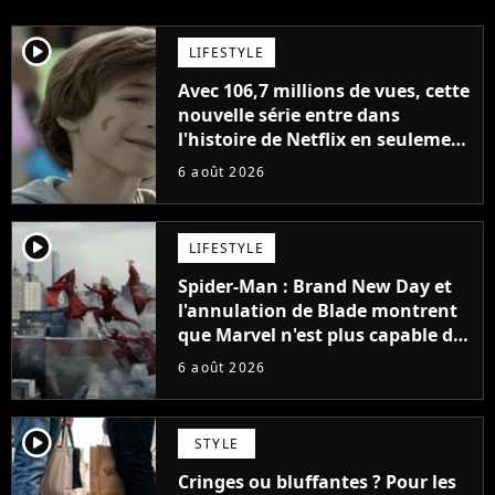
player2
LIFESTYLE
Avec 106,7 millions de vues, cette
nouvelle série entre dans
l'histoire de Netflix en seulement
48 jours
6 août 2026
player2
LIFESTYLE
Spider-Man : Brand New Day et
l'annulation de Blade montrent
que Marvel n'est plus capable de
faire quoi que ce soit de simple
6 août 2026
player2
STYLE
Cringes ou bluffantes ? Pour les