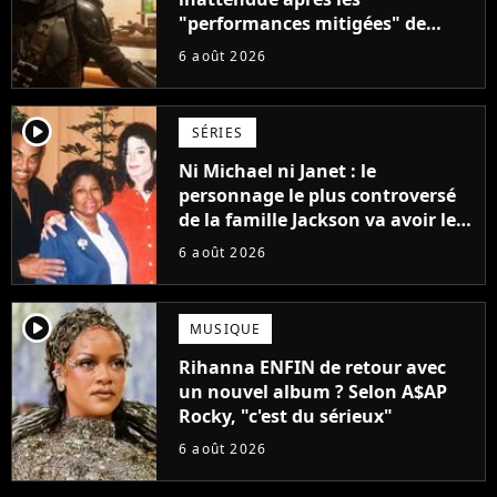
"performances mitigées" de
Vaiana et The Mandalorian &
6 août 2026
Grogu au box-office
player2
SÉRIES
Ni Michael ni Janet : le
personnage le plus controversé
de la famille Jackson va avoir le
droit à sa propre série
6 août 2026
player2
MUSIQUE
Rihanna ENFIN de retour avec
un nouvel album ? Selon A$AP
Rocky, "c'est du sérieux"
6 août 2026