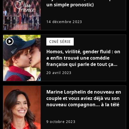
un simple pronostic)
14 décembre 2023
player2
CINÉ SÉRIE
Homos, virilité, gender fluid : on
a enfin trouvé une comédie
française qui parle de tout ça
sans être super ringarde
20 avril 2023
Marine Lorphelin de nouveau en
couple et vous aviez déjà vu son
nouveau compagnon... à la télé
9 octobre 2023