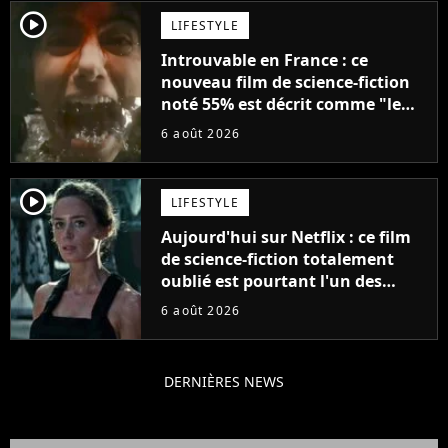
player2
LIFESTYLE
Introuvable en France : ce
nouveau film de science-fiction
noté 55% est décrit comme "le
plus stupide de l'année"
6 août 2026
player2
LIFESTYLE
Aujourd'hui sur Netflix : ce film
de science-fiction totalement
oublié est pourtant l'un des
meilleurs des années 2010
6 août 2026
DERNIÈRES NEWS