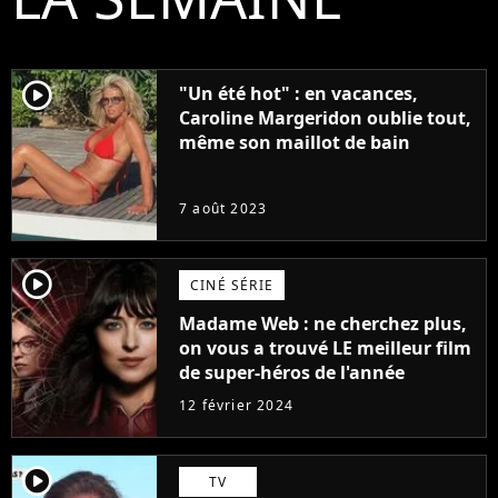
player2
"Un été hot" : en vacances,
Caroline Margeridon oublie tout,
même son maillot de bain
7 août 2023
player2
CINÉ SÉRIE
Madame Web : ne cherchez plus,
on vous a trouvé LE meilleur film
de super-héros de l'année
12 février 2024
player2
TV