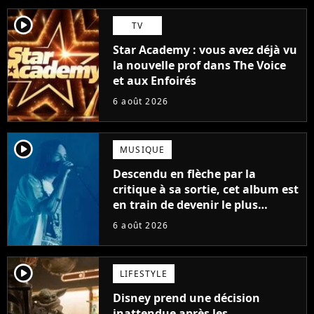
player2
TV
Star Academy : vous avez déjà vu
la nouvelle prof dans The Voice
et aux Enfoirés
6 août 2026
player2
MUSIQUE
Descendu en flèche par la
critique à sa sortie, cet album est
en train de devenir le plus
populaire de son auteur
6 août 2026
player2
LIFESTYLE
Disney prend une décision
inattendue après les