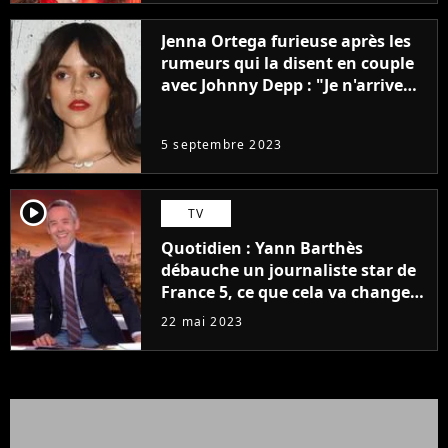
Jenna Ortega furieuse après les
rumeurs qui la disent en couple
avec Johnny Depp : "Je n'arrive
même pas..."
5 septembre 2023
player2
TV
Quotidien : Yann Barthès
débauche un journaliste star de
France 5, ce que cela va changer
à la rentrée
22 mai 2023