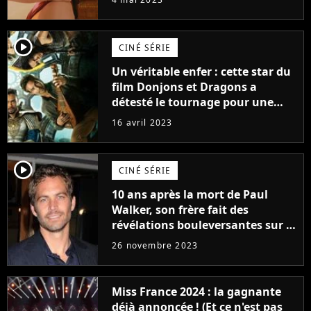
player2
CINÉ SÉRIE
Un véritable enfer : cette star du
film Donjons et Dragons a
détesté le tournage pour une
raison très spéciale
16 avril 2023
player2
CINÉ SÉRIE
10 ans après la mort de Paul
Walker, son frère fait des
révélations bouleversantes sur la
réaction des acteurs de Fast and
26 novembre 2023
Furious
Miss France 2024 : la gagnante
déjà annoncée ! (Et ce n'est pas