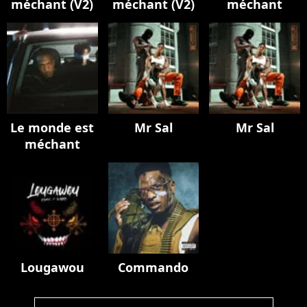
méchant (V2)
méchant (V2)
méchant
Le monde est
Mr Sal
Mr Sal
méchant
Lougawou
Commando