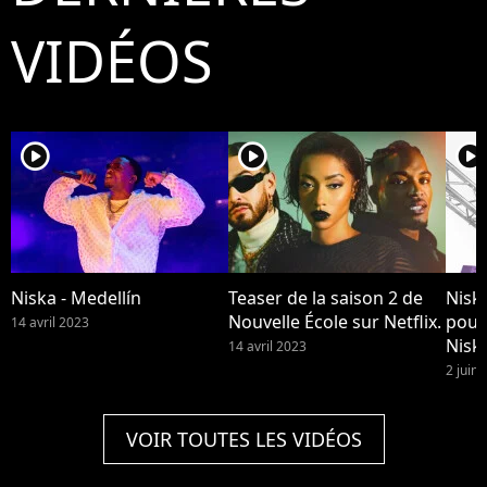
VIDÉOS
player2
player2
player2
Niska - Medellín
Teaser de la saison 2 de
Niska
Nouvelle École sur Netflix.
pour
14 avril 2023
Niska
14 avril 2023
disp
2 juin
VOIR TOUTES LES VIDÉOS