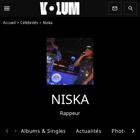
menu
newsletter
search
Accueil
Célébrités
Niska
NISKA
Rappeur
chevron_left
chevron_right
phie
Albums & Singles
Actualités
Photos