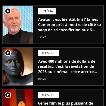
player2
CINÉMA
Avatar, c'est bientôt fini ? James
Cameron prêt à mettre de côté sa
saga de science-fiction aux 6
milliards de recettes
10:24
player2
LIFESTYLE
Avec 400 millions de dollars de
recettes, c'est la révélation de
2026 au cinéma : cette actrice
adorée prête à remplacer
09:23
Jennifer Lawrence chez Marvel
player2
LIFESTYLE
6ème film le plus puissant de