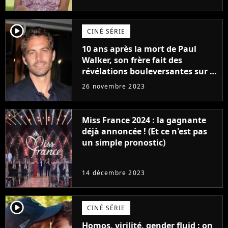
player2
CINÉ SÉRIE
10 ans après la mort de Paul
Walker, son frère fait des
révélations bouleversantes sur la
réaction des acteurs de Fast and
26 novembre 2023
Furious
Miss France 2024 : la gagnante
déjà annoncée ! (Et ce n'est pas
un simple pronostic)
14 décembre 2023
player2
CINÉ SÉRIE
Homos, virilité, gender fluid : on