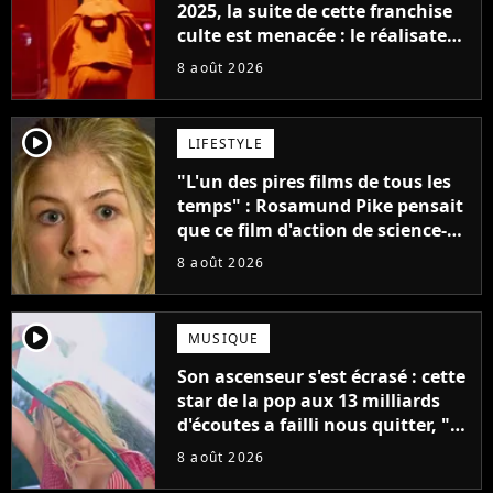
2025, la suite de cette franchise
culte est menacée : le réalisateur
claque la porte pour "différends
8 août 2026
créatifs"
player2
LIFESTYLE
"L'un des pires films de tous les
temps" : Rosamund Pike pensait
que ce film d'action de science-
fiction avec Dwayne Johnson
8 août 2026
mettrait fin à sa carrière
player2
MUSIQUE
Son ascenseur s'est écrasé : cette
star de la pop aux 13 milliards
d'écoutes a failli nous quitter, "Je
pensais ne plus jamais chanter"
8 août 2026