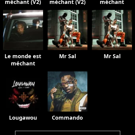
méchant (V2)
méchant (V2)
méchant
Le monde est
Mr Sal
Mr Sal
méchant
Lougawou
Commando