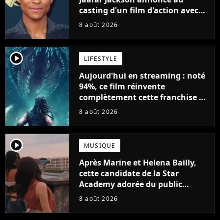
casting d'un film d'action avec
Will Smith
8 août 2026
player2
LIFESTYLE
Aujourd'hui en streaming : noté
94%, ce film réinvente
complètement cette franchise de
science-fiction vieille de 40 ans
8 août 2026
player2
MUSIQUE
Après Marine et Helena Bailly,
cette candidate de la Star
Academy adorée du public
annonce son premier album,
8 août 2026
"C'est tellement puissant"