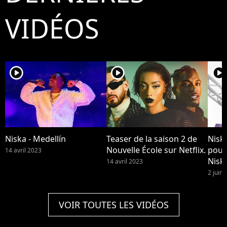
VIDÉOS
player2
player2
player2
Niska - Medellín
Teaser de la saison 2 de
Niska
Nouvelle École sur Netflix.
pour
14 avril 2023
Niska
14 avril 2023
disp
2 juin
VOIR TOUTES LES VIDÉOS