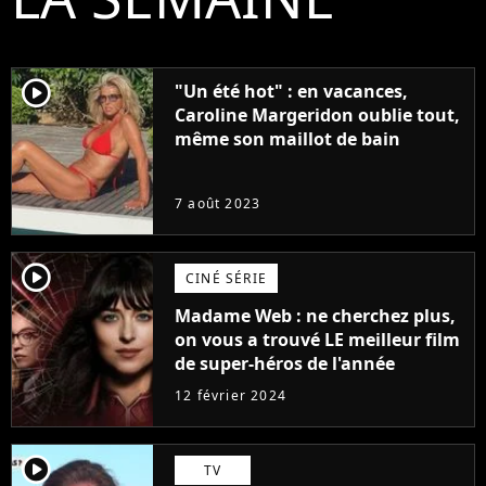
player2
"Un été hot" : en vacances,
Caroline Margeridon oublie tout,
même son maillot de bain
7 août 2023
player2
CINÉ SÉRIE
Madame Web : ne cherchez plus,
on vous a trouvé LE meilleur film
de super-héros de l'année
12 février 2024
player2
TV