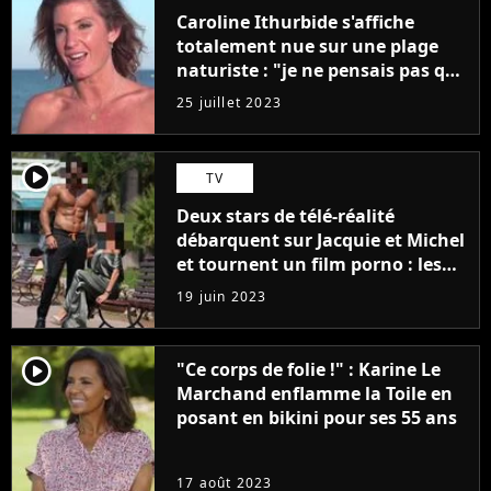
Caroline Ithurbide s'affiche
totalement nue sur une plage
naturiste : "je ne pensais pas que
j'arriverais à le faire..."
25 juillet 2023
player2
TV
Deux stars de télé-réalité
débarquent sur Jacquie et Michel
et tournent un film porno : les
premières images du tournage
19 juin 2023
(exclu)
player2
"Ce corps de folie !" : Karine Le
Marchand enflamme la Toile en
posant en bikini pour ses 55 ans
17 août 2023