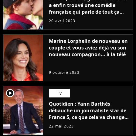
a enfin trouvé une comédie
française qui parle de tout ça
sans être super ringarde
20 avril 2023
Marine Lorphelin de nouveau en
couple et vous aviez déjà vu son
nouveau compagnon... à la télé
9 octobre 2023
player2
TV
Quotidien : Yann Barthès
débauche un journaliste star de
France 5, ce que cela va changer
à la rentrée
22 mai 2023