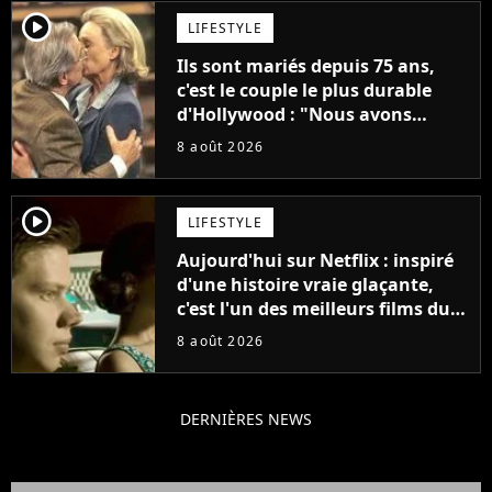
player2
LIFESTYLE
Ils sont mariés depuis 75 ans,
c'est le couple le plus durable
d'Hollywood : "Nous avons
avancé jour après jour, et les
8 août 2026
jours se sont transformés en
décennies"
player2
LIFESTYLE
Aujourd'hui sur Netflix : inspiré
d'une histoire vraie glaçante,
c'est l'un des meilleurs films du
21ème siècle
8 août 2026
DERNIÈRES NEWS