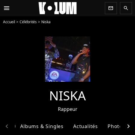
menu
newsletter
search
Accueil
Célébrités
Niska
NISKA
Rappeur
chevron_left
chevron_right
phie
Albums & Singles
Actualités
Photos