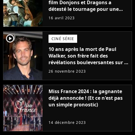
film Donjons et Dragons a
détesté le tournage pour une
raison très spéciale
16 avril 2023
player2
CINÉ SÉRIE
10 ans après la mort de Paul
Walker, son frère fait des
révélations bouleversantes sur la
réaction des acteurs de Fast and
26 novembre 2023
Furious
Miss France 2024 : la gagnante
déjà annoncée ! (Et ce n'est pas
un simple pronostic)
14 décembre 2023