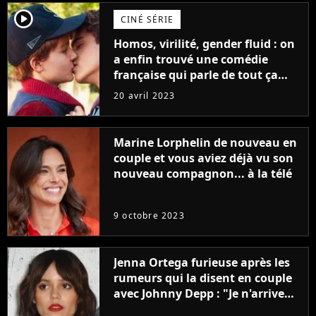
player2
CINÉ SÉRIE
Homos, virilité, gender fluid : on
a enfin trouvé une comédie
française qui parle de tout ça
sans être super ringarde
20 avril 2023
Marine Lorphelin de nouveau en
couple et vous aviez déjà vu son
nouveau compagnon... à la télé
9 octobre 2023
Jenna Ortega furieuse après les
rumeurs qui la disent en couple
avec Johnny Depp : "Je n'arrive
même pas..."