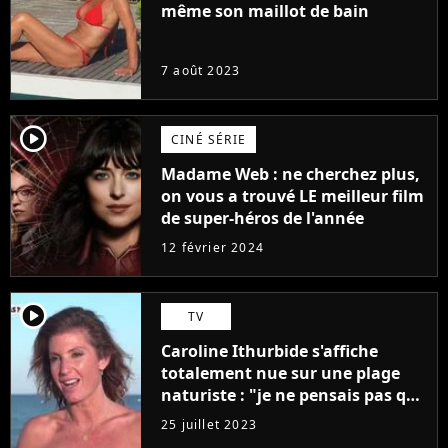
même son maillot de bain
7 août 2023
player2
CINÉ SÉRIE
Madame Web : ne cherchez plus,
on vous a trouvé LE meilleur film
de super-héros de l'année
12 février 2024
player2
TV
Caroline Ithurbide s'affiche
totalement nue sur une plage
naturiste : "je ne pensais pas que
j'arriverais à le faire..."
25 juillet 2023