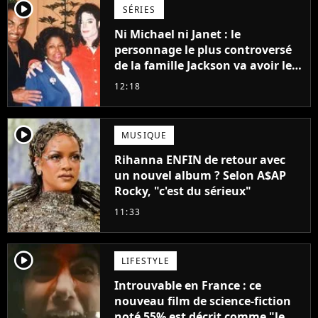
player2
SÉRIES
Ni Michael ni Janet : le
personnage le plus controversé
de la famille Jackson va avoir le
droit à sa propre série
12:18
player2
MUSIQUE
Rihanna ENFIN de retour avec
un nouvel album ? Selon A$AP
Rocky, "c'est du sérieux"
11:33
player2
LIFESTYLE
Introuvable en France : ce
nouveau film de science-fiction
noté 55% est décrit comme "le