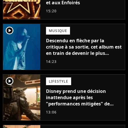
et aux Enfoirés
15:20
player2
MUSIQUE
Descendu en flèche par la
critique à sa sortie, cet album est
en train de devenir le plus
populaire de son auteur
14:23
player2
LIFESTYLE
Disney prend une décision
inattendue après les
"performances mitigées" de
Vaiana et The Mandalorian &
13:06
Grogu au box-office