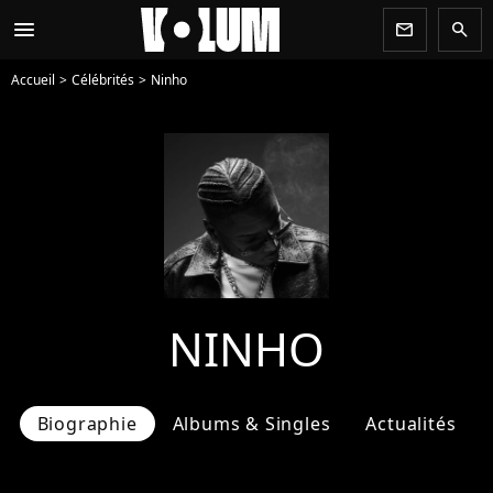
menu
newsletter
search
Accueil
Célébrités
Ninho
NINHO
Biographie
Albums & Singles
Actualités