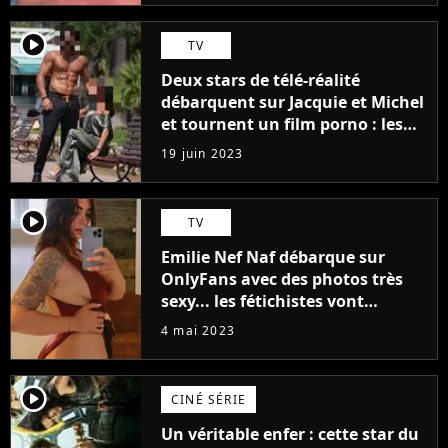
player2
TV
Deux stars de télé-réalité
débarquent sur Jacquie et Michel
et tournent un film porno : les
premières images du tournage
19 juin 2023
(exclu)
player2
TV
Emilie Nef Naf débarque sur
OnlyFans avec des photos très
sexy... les fétichistes vont
prendre leur pied !
4 mai 2023
player2
CINÉ SÉRIE
Un véritable enfer : cette star du