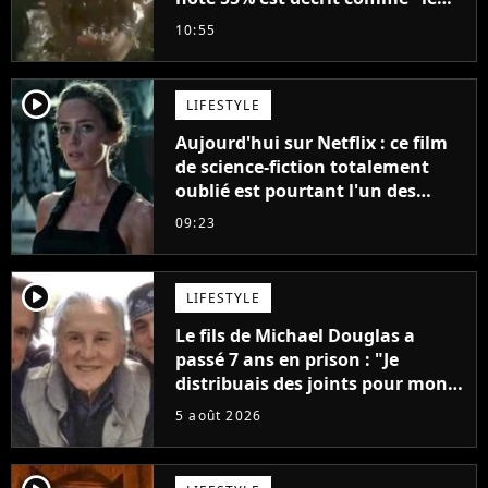
plus stupide de l'année"
10:55
player2
LIFESTYLE
Aujourd'hui sur Netflix : ce film
de science-fiction totalement
oublié est pourtant l'un des
meilleurs des années 2010
09:23
player2
LIFESTYLE
Le fils de Michael Douglas a
passé 7 ans en prison : "Je
distribuais des joints pour mon
père"
5 août 2026