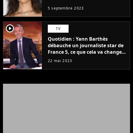
5 septembre 2023
player2
TV
Quotidien : Yann Barthès
débauche un journaliste star de
France 5, ce que cela va changer
à la rentrée
22 mai 2023