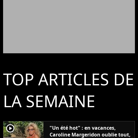
TOP ARTICLES DE
LA SEMAINE
player2
"Un été hot" : en vacances,
Caroline Margeridon oublie tout,