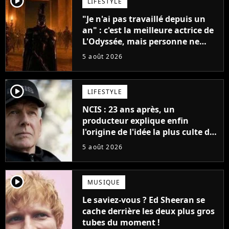
player2
LIFESTYLE
"Je n'ai pas travaillé depuis un
an" : c'est la meilleure actrice de
L'Odyssée, mais personne ne
veut lui donner de rôle au
5 août 2026
cinéma
player2
LIFESTYLE
NCIS : 23 ans après, un
producteur explique enfin
l'origine de l'idée la plus culte de
la série (et on ne parle pas du
5 août 2026
bateau)
player2
MUSIQUE
Le saviez-vous ? Ed Sheeran se
cache derrière les deux plus gros
tubes du moment !