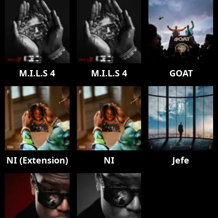
M.I.L.S 4
M.I.L.S 4
GOAT
NI (Extension)
NI
Jefe