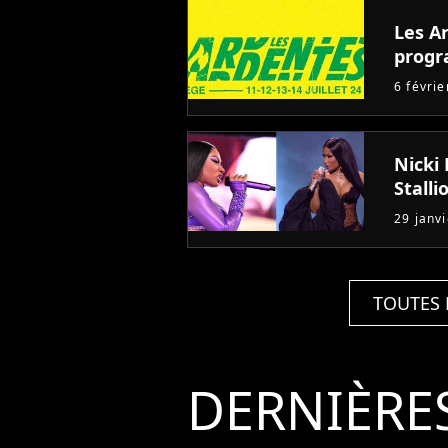
Les A
progr
6 févri
Nicki
Stalli
29 janv
TOUTES 
DERNIÈRE