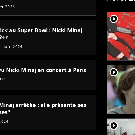
ier 2026
player2
ick au Super Bowl : Nicki Minaj
ère !
embre 2024
u Nicki Minaj en concert à Paris
player2
024
Minaj arrêtée : elle présente ses
ses"
2024
player2