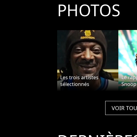
PHOTOS
Les trois artistes
Le rap
sélectionnés
Snoop
représentant trois
concer
époques bien
tourné
disctinctes. Snoop
Wanna
VOIR TOU
Dogg - Les célébrités
l'O2 A
félicitent LeBron James
Royaum
pour son record en
mars 2
NBA.
venu s