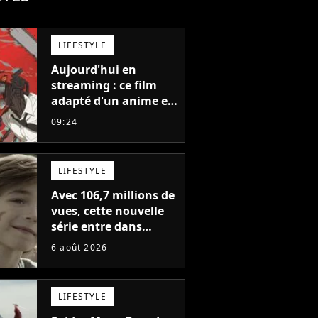
LIFESTYLE
Aujourd'hui en
streaming : ce film
adapté d'un anime et
noté 98% est à voir
09:24
absolument... sinon
vous ne comprendrez
plus la série
LIFESTYLE
Avec 106,7 millions de
vues, cette nouvelle
série entre dans
l'histoire de Netflix en
6 août 2026
seulement 48 jours
LIFESTYLE