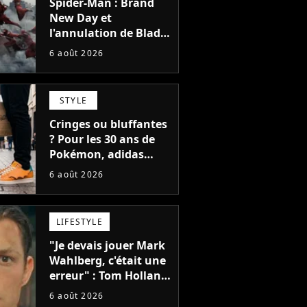
Spider-Man : Brand
New Day et
l'annulation de Blade
montrent que Marvel
6 août 2026
n'est plus capable de
faire quoi que ce soit
de simple
STYLE
Cringes ou bluffantes
? Pour les 30 ans de
Pokémon, adidas
dévoile une énorme
6 août 2026
collection de sneakers
et je ne sais pas quoi
en penser
LIFESTYLE
"Je devais jouer Mark
Wahlberg, c'était une
erreur" : Tom Holland,
la star de Spider-Man,
6 août 2026
ne referait pas ce