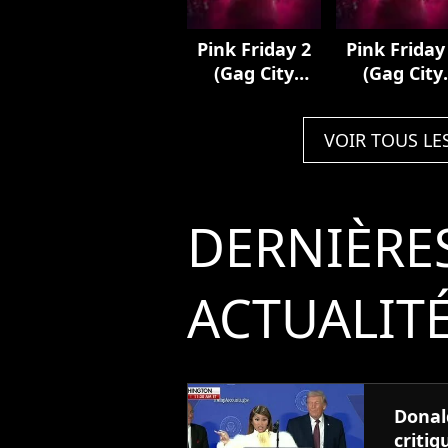
Pink Friday 2
Pink Friday
(Gag City
(Gag City
PLUTO Edition)
Deluxe)
VOIR TOUS LE
DERNIÈRE
ACTUALIT
Donal
critiq