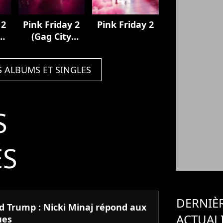
 2
Pink Friday 2
Pink Friday 2
(Gag City
Deluxe)
S ALBUMS ET SINGLES
S
ÉS
DERNIÈ
d Trump : Nicki Minaj répond aux
ACTUAL
ues