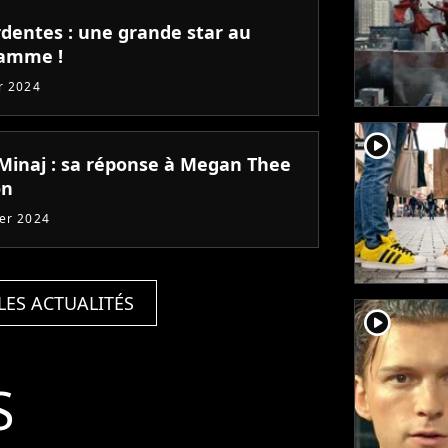
rdentes : une grande star au
amme !
er 2024
player2
 Minaj : sa réponse à Megan Thee
on
ier 2024
LES ACTUALITÉS
player2
S