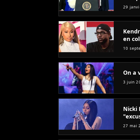
29 janv
Kendr
en col
10 sept
On a v
3 juin 2
Nicki 
"excu
27 mai 