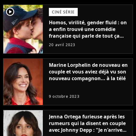
player2
CINÉ SÉRIE
Homos, virilité, gender fluid : on
a enfin trouvé une comédie
française qui parle de tout ça
sans être super ringarde
20 avril 2023
Marine Lorphelin de nouveau en
couple et vous aviez déjà vu son
nouveau compagnon... à la télé
9 octobre 2023
Jenna Ortega furieuse après les
rumeurs qui la disent en couple
avec Johnny Depp : "Je n'arrive