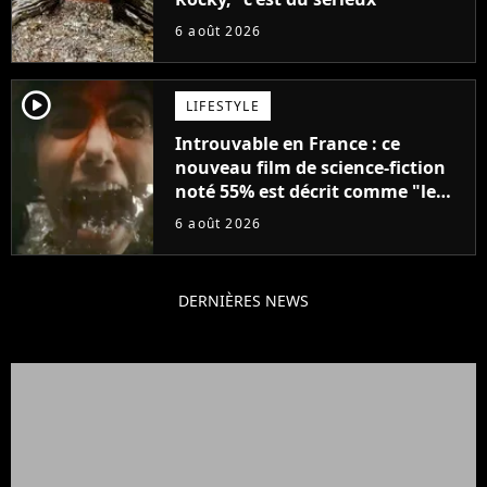
6 août 2026
player2
LIFESTYLE
Introuvable en France : ce
nouveau film de science-fiction
noté 55% est décrit comme "le
plus stupide de l'année"
6 août 2026
DERNIÈRES NEWS