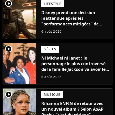
player2
LIFESTYLE
Disney prend une décision
inattendue après les
"performances mitigées" de
Vaiana et The Mandalorian &
6 août 2026
Grogu au box-office
player2
SÉRIES
Ni Michael ni Janet : le
personnage le plus controversé
de la famille Jackson va avoir le
droit à sa propre série
6 août 2026
player2
MUSIQUE
Rihanna ENFIN de retour avec
un nouvel album ? Selon A$AP
Rocky, "c'est du sérieux"