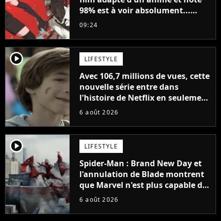
98% est à voir absolument...
sinon vous ne comprendrez plus
09:24
la série
player2
LIFESTYLE
Avec 106,7 millions de vues, cette
nouvelle série entre dans
l'histoire de Netflix en seulement
48 jours
6 août 2026
player2
LIFESTYLE
Spider-Man : Brand New Day et
l'annulation de Blade montrent
que Marvel n'est plus capable de
faire quoi que ce soit de simple
6 août 2026