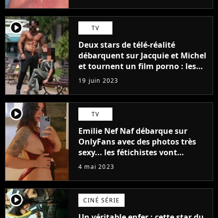
player2
TV
Deux stars de télé-réalité
débarquent sur Jacquie et Michel
et tournent un film porno : les
premières images du tournage
19 juin 2023
(exclu)
player2
TV
Emilie Nef Naf débarque sur
OnlyFans avec des photos très
sexy... les fétichistes vont
prendre leur pied !
4 mai 2023
player2
CINÉ SÉRIE
Un véritable enfer : cette star du