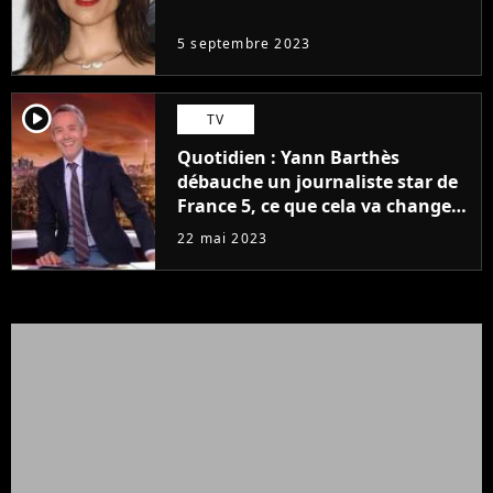
même pas..."
5 septembre 2023
player2
TV
Quotidien : Yann Barthès
débauche un journaliste star de
France 5, ce que cela va changer
à la rentrée
22 mai 2023