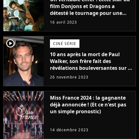
film Donjons et Dragons a
détesté le tournage pour une
raison très spéciale
16 avril 2023
player2
CINÉ SÉRIE
10 ans après la mort de Paul
Walker, son frère fait des
révélations bouleversantes sur la
réaction des acteurs de Fast and
26 novembre 2023
Furious
Miss France 2024 : la gagnante
déjà annoncée ! (Et ce n'est pas
un simple pronostic)
14 décembre 2023