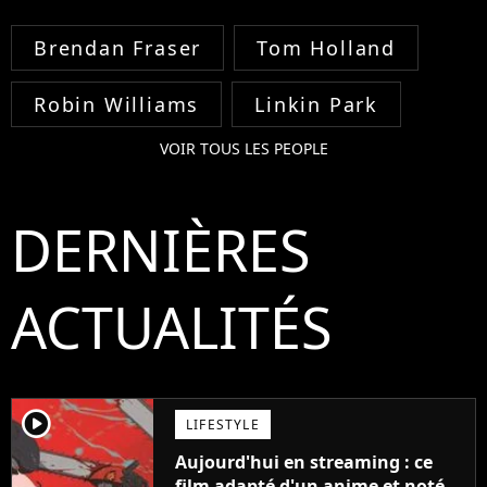
Brendan Fraser
Tom Holland
Robin Williams
Linkin Park
VOIR TOUS LES PEOPLE
DERNIÈRES
ACTUALITÉS
player2
LIFESTYLE
Aujourd'hui en streaming : ce
film adapté d'un anime et noté