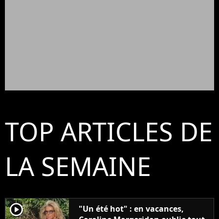
TOP ARTICLES DE
LA SEMAINE
player2
"Un été hot" : en vacances,