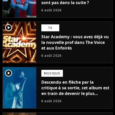
sont pas dans la suite ?
6 août 2026
player2
TV
Star Academy : vous avez déjà vu
la nouvelle prof dans The Voice
et aux Enfoirés
6 août 2026
player2
MUSIQUE
Descendu en flèche par la
critique à sa sortie, cet album est
en train de devenir le plus
populaire de son auteur
6 août 2026