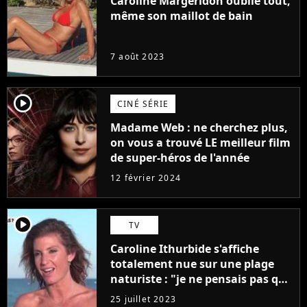
Caroline Margeridon oublie tout,
même son maillot de bain
7 août 2023
player2
CINÉ SÉRIE
Madame Web : ne cherchez plus,
on vous a trouvé LE meilleur film
de super-héros de l'année
12 février 2024
player2
TV
Caroline Ithurbide s'affiche
totalement nue sur une plage
naturiste : "je ne pensais pas que
j'arriverais à le faire..."
25 juillet 2023