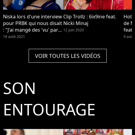
Niska lors d'une interview
Clip Trollz : 6ix9ine feat.
Hot G
pour PRBK qui nous disait
Nicki Minaj
de M
: "J'ai mangé des 'vu' par
feat.
12 juin 2020
Cardi B et Nicki Minaj".
Doll
18 août 2021
9 août
Nicki Minaj et son mari
Kenneth Petty accusés de
VOIR TOUTES LES VIDÉOS
harcèlement, une femme
a porté plainte contre le
couple
SON
ENTOURAGE