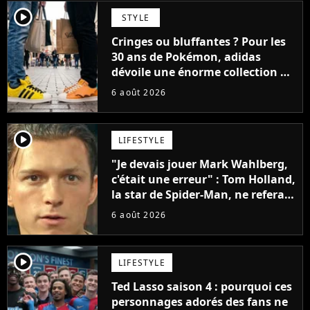
player2
STYLE
Cringes ou bluffantes ? Pour les
30 ans de Pokémon, adidas
dévoile une énorme collection de
sneakers et je ne sais pas quoi en
6 août 2026
penser
player2
LIFESTYLE
"Je devais jouer Mark Wahlberg,
c'était une erreur" : Tom Holland,
la star de Spider-Man, ne referait
pas ce blockbuster
6 août 2026
player2
LIFESTYLE
Ted Lasso saison 4 : pourquoi ces
personnages adorés des fans ne