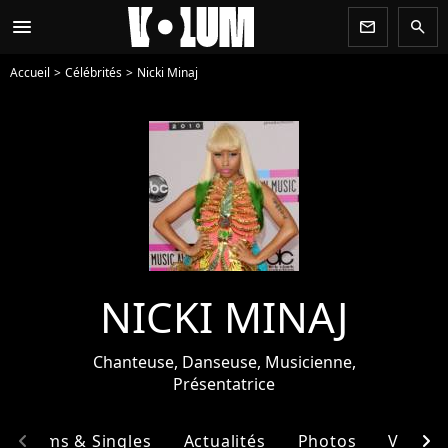
menu
newsletter
search
Accueil
Célébrités
Nicki Minaj
NICKI MINAJ
Chanteuse, Danseuse, Musicienne,
Présentatrice
chevron_left
chevron_right
Albums & Singles
Actualités
Photos
Vidéos