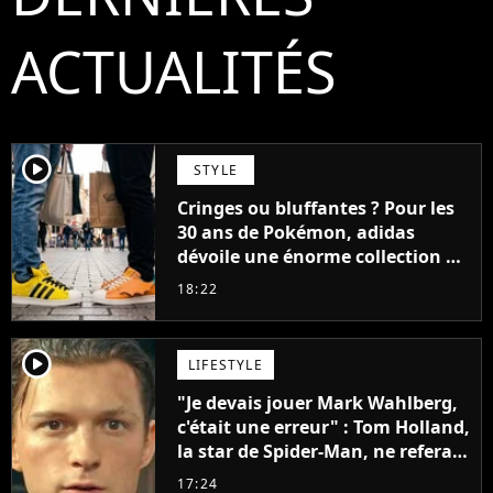
ACTUALITÉS
player2
STYLE
Cringes ou bluffantes ? Pour les
30 ans de Pokémon, adidas
dévoile une énorme collection de
sneakers et je ne sais pas quoi en
18:22
penser
player2
LIFESTYLE
"Je devais jouer Mark Wahlberg,
c'était une erreur" : Tom Holland,
la star de Spider-Man, ne referait
pas ce blockbuster
17:24