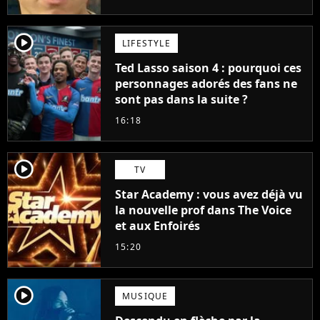
player2
LIFESTYLE
Ted Lasso saison 4 : pourquoi ces
personnages adorés des fans ne
sont pas dans la suite ?
16:18
player2
TV
Star Academy : vous avez déjà vu
la nouvelle prof dans The Voice
et aux Enfoirés
15:20
player2
MUSIQUE