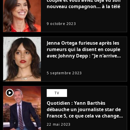
couple et vous aviez déjà vu son
nouveau compagnon... à la télé
9 octobre 2023
Jenna Ortega furieuse après les
rumeurs qui la disent en couple
avec Johnny Depp : "Je n'arrive
même pas..."
5 septembre 2023
player2
TV
Quotidien : Yann Barthès
débauche un journaliste star de
France 5, ce que cela va changer
à la rentrée
22 mai 2023