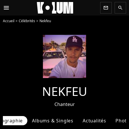
menu
newsletter
search
Accueil
Célébrités
Nekfeu
NEKFEU
Chanteur
iographie
Albums & Singles
Actualités
Phot