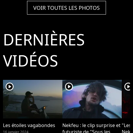
le 10 Janvier 2013.
Le 18 juillet 2015
ème
VOIR TOUTES LES PHOTOS
Mus
Par
© G
Bes
DERNIÈRES
VIDÉOS
player2
player2
player2
Les étoiles vagabondes
Nekfeu : le clip surprise et
"Les
futuriste de "Sous les
Nekf
16 janvier 2024