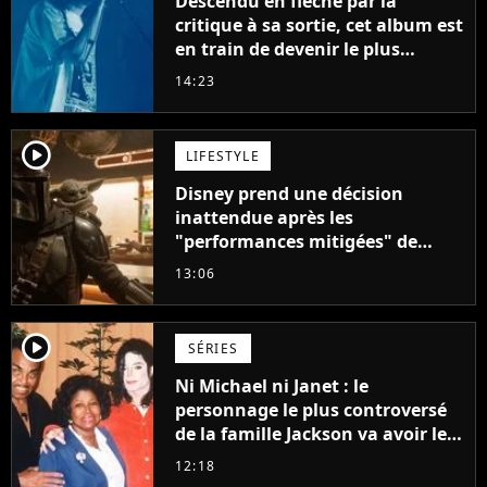
Descendu en flèche par la
critique à sa sortie, cet album est
en train de devenir le plus
populaire de son auteur
14:23
player2
LIFESTYLE
Disney prend une décision
inattendue après les
"performances mitigées" de
Vaiana et The Mandalorian &
13:06
Grogu au box-office
player2
SÉRIES
Ni Michael ni Janet : le
personnage le plus controversé
de la famille Jackson va avoir le
droit à sa propre série
12:18