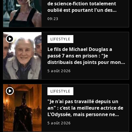
de science-fiction totalement
oublié est pourtant l'un des
meilleurs des années 2010
09:23
player2
LIFESTYLE
Le fils de Michael Douglas a
passé 7 ans en prison : "Je
distribuais des joints pour mon
père"
5 août 2026
player2
LIFESTYLE
"Je n'ai pas travaillé depuis un
an" : c'est la meilleure actrice de
L'Odyssée, mais personne ne
veut lui donner de rôle au
5 août 2026
cinéma