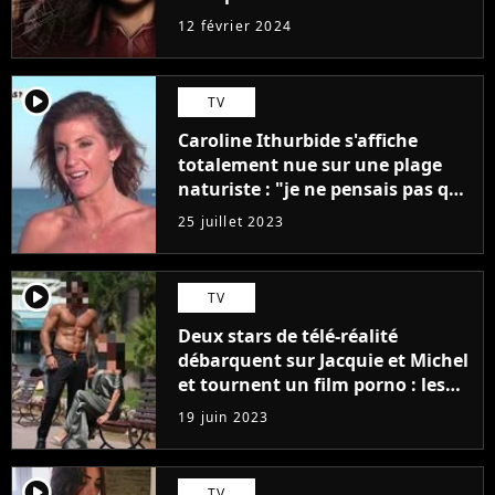
12 février 2024
player2
TV
Caroline Ithurbide s'affiche
totalement nue sur une plage
naturiste : "je ne pensais pas que
j'arriverais à le faire..."
25 juillet 2023
player2
TV
Deux stars de télé-réalité
débarquent sur Jacquie et Michel
et tournent un film porno : les
premières images du tournage
19 juin 2023
(exclu)
player2
TV