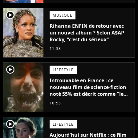
player2
MUSIQUE
Rihanna ENFIN de retour avec
un nouvel album ? Selon A$AP
Rocky, "c'est du sérieux"
11:33
player2
LIFESTYLE
Introuvable en France : ce
nouveau film de science-fiction
noté 55% est décrit comme "le
plus stupide de l'année"
10:55
player2
LIFESTYLE
Aujourd'hui sur Netflix : ce film