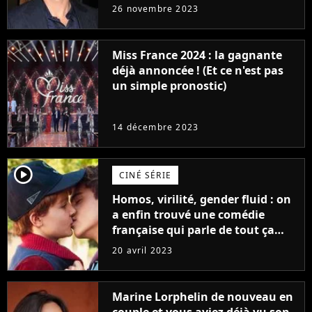
réaction des acteurs de Fast and
26 novembre 2023
Furious
Miss France 2024 : la gagnante
déjà annoncée ! (Et ce n'est pas
un simple pronostic)
14 décembre 2023
player2
CINÉ SÉRIE
Homos, virilité, gender fluid : on
a enfin trouvé une comédie
française qui parle de tout ça
sans être super ringarde
20 avril 2023
Marine Lorphelin de nouveau en