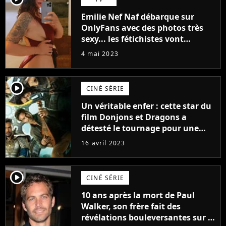
Emilie Nef Naf débarque sur
OnlyFans avec des photos très
sexy... les fétichistes vont
prendre leur pied !
4 mai 2023
player2
CINÉ SÉRIE
Un véritable enfer : cette star du
film Donjons et Dragons a
détesté le tournage pour une
raison très spéciale
16 avril 2023
player2
CINÉ SÉRIE
10 ans après la mort de Paul
Walker, son frère fait des
révélations bouleversantes sur la