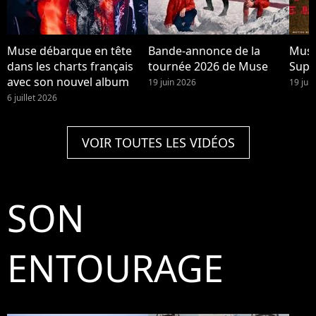
Muse débarque en tête
Bande-annonce de la
Muse
dans les charts français
tournée 2026 de Muse
Supe
avec son nouvel album
19 juin 2026
19 jui
6 juillet 2026
VOIR TOUTES LES VIDÉOS
SON
ENTOURAGE