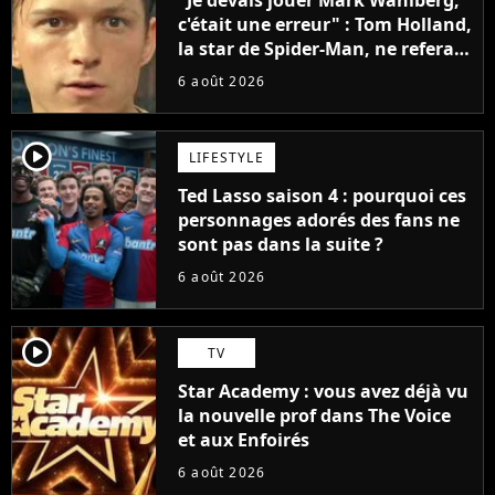
"Je devais jouer Mark Wahlberg,
c'était une erreur" : Tom Holland,
la star de Spider-Man, ne referait
pas ce blockbuster
6 août 2026
player2
LIFESTYLE
Ted Lasso saison 4 : pourquoi ces
personnages adorés des fans ne
sont pas dans la suite ?
6 août 2026
player2
TV
Star Academy : vous avez déjà vu
la nouvelle prof dans The Voice
et aux Enfoirés
6 août 2026