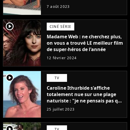
7 août 2023
player2
CINÉ SÉRIE
Madame Web : ne cherchez plus,
on vous a trouvé LE meilleur film
de super-héros de l'année
12 février 2024
player2
TV
Caroline Ithurbide s'affiche
totalement nue sur une plage
naturiste : "je ne pensais pas que
j'arriverais à le faire..."
25 juillet 2023
player2
TV