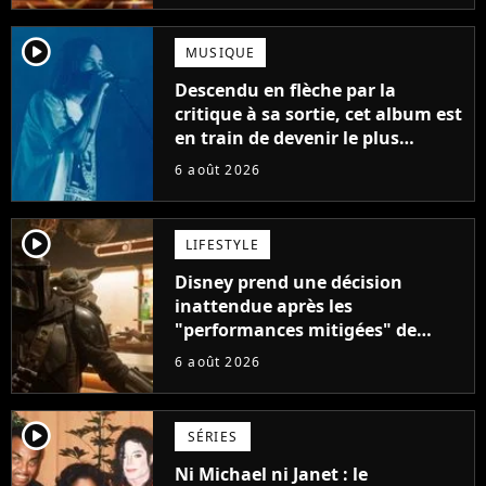
player2
MUSIQUE
Descendu en flèche par la
critique à sa sortie, cet album est
en train de devenir le plus
populaire de son auteur
6 août 2026
player2
LIFESTYLE
Disney prend une décision
inattendue après les
"performances mitigées" de
Vaiana et The Mandalorian &
6 août 2026
Grogu au box-office
player2
SÉRIES
Ni Michael ni Janet : le