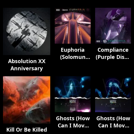
Euphoria
Compliance
(Solomun
(Purple Disco
Absolution XX
Remix)
Machine
Anniversary
Remix)
Ghosts (How
Ghosts (How
Can I Move
Can I Move
Kill Or Be Killed
On) [feat.
On) [feat.