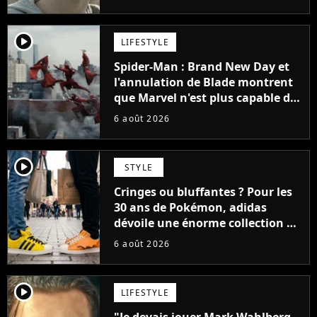
player2
LIFESTYLE
Spider-Man : Brand New Day et
l'annulation de Blade montrent
que Marvel n'est plus capable de
faire quoi que ce soit de simple
6 août 2026
player2
STYLE
Cringes ou bluffantes ? Pour les
30 ans de Pokémon, adidas
dévoile une énorme collection de
sneakers et je ne sais pas quoi en
6 août 2026
penser
player2
LIFESTYLE