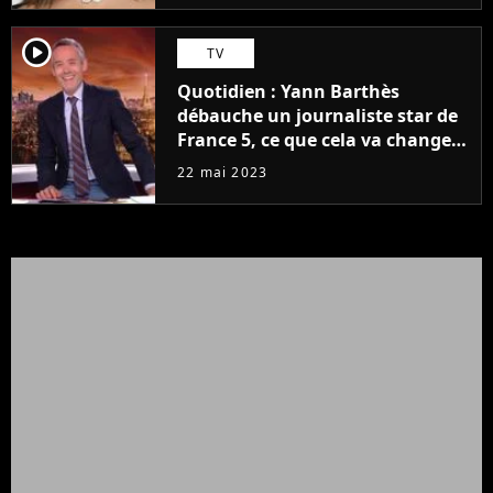
player2
TV
Quotidien : Yann Barthès
débauche un journaliste star de
France 5, ce que cela va changer
à la rentrée
22 mai 2023