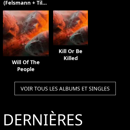
(Felsmann + Tiley
Mylène
Elisa]
Reinterpretation)
Farmer]
Kill Or Be
Killed
Will Of The
People
VOIR TOUS LES ALBUMS ET SINGLES
DERNIÈRES