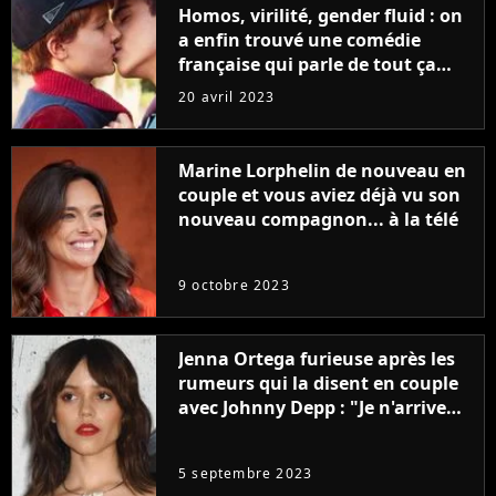
Homos, virilité, gender fluid : on
a enfin trouvé une comédie
française qui parle de tout ça
sans être super ringarde
20 avril 2023
Marine Lorphelin de nouveau en
couple et vous aviez déjà vu son
nouveau compagnon... à la télé
9 octobre 2023
Jenna Ortega furieuse après les
rumeurs qui la disent en couple
avec Johnny Depp : "Je n'arrive
même pas..."
5 septembre 2023