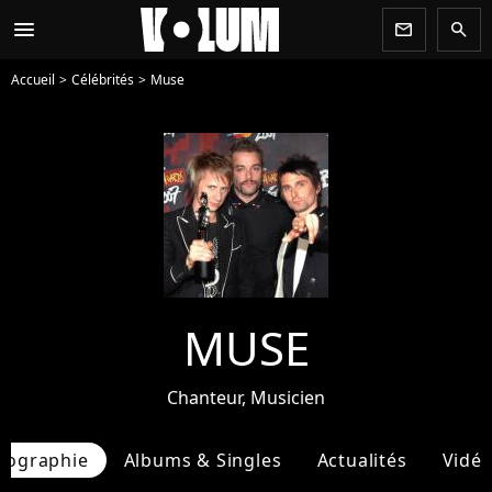
menu
newsletter
search
Accueil
Célébrités
Muse
MUSE
Chanteur, Musicien
iographie
Albums & Singles
Actualités
Vidé