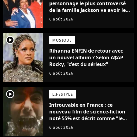
personnage le plus controversé
de la famille Jackson va avoir le
droit à sa propre série
6 août 2026
player2
MUSIQUE
Rihanna ENFIN de retour avec
un nouvel album ? Selon A$AP
Rocky, "c'est du sérieux"
6 août 2026
player2
LIFESTYLE
Introuvable en France : ce
nouveau film de science-fiction
noté 55% est décrit comme "le
plus stupide de l'année"
6 août 2026