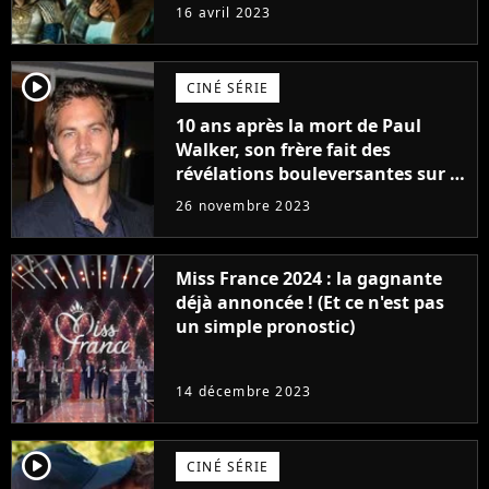
raison très spéciale
16 avril 2023
player2
CINÉ SÉRIE
10 ans après la mort de Paul
Walker, son frère fait des
révélations bouleversantes sur la
réaction des acteurs de Fast and
26 novembre 2023
Furious
Miss France 2024 : la gagnante
déjà annoncée ! (Et ce n'est pas
un simple pronostic)
14 décembre 2023
player2
CINÉ SÉRIE