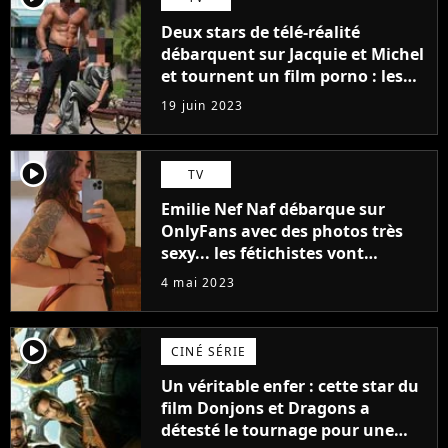
Deux stars de télé-réalité
débarquent sur Jacquie et Michel
et tournent un film porno : les
premières images du tournage
19 juin 2023
(exclu)
player2
TV
Emilie Nef Naf débarque sur
OnlyFans avec des photos très
sexy... les fétichistes vont
prendre leur pied !
4 mai 2023
player2
CINÉ SÉRIE
Un véritable enfer : cette star du
film Donjons et Dragons a
détesté le tournage pour une