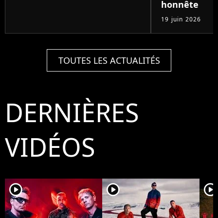
honnête
19 juin 2026
TOUTES LES ACTUALITÉS
DERNIÈRES
VIDÉOS
player2
player2
player2