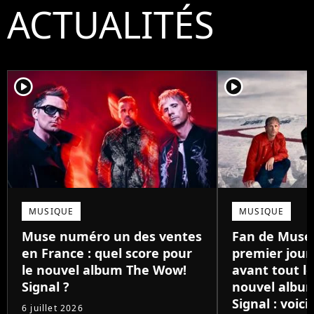
ACTUALITÉS
player2
player2
MUSIQUE
MUSIQUE
Muse numéro un des ventes
Fan de Muse 
en France : quel score pour
premier jour,
le nouvel album The Wow!
avant tout l
Signal ?
nouvel albu
Signal : voic
6 juillet 2026