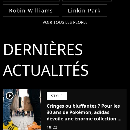
Robin Williams
Linkin Park
VOIR TOUS LES PEOPLE
DERNIÈRES
ACTUALITÉS
player2
STYLE
Cringes ou bluffantes ? Pour les
30 ans de Pokémon, adidas
dévoile une énorme collection de
sneakers et je ne sais pas quoi en
18:22