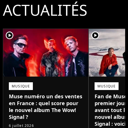
ACTUALITÉS
player2
player2
MUSIQUE
MUSIQUE
Muse numéro un des ventes
Fan de Muse 
en France : quel score pour
premier jour,
le nouvel album The Wow!
avant tout l
Signal ?
nouvel albu
Signal : voic
6 juillet 2026