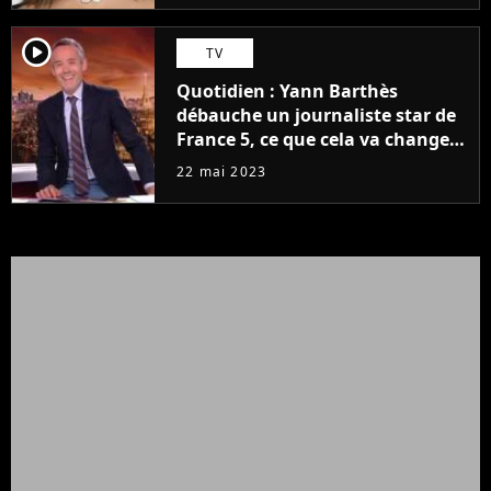
player2
TV
Quotidien : Yann Barthès
débauche un journaliste star de
France 5, ce que cela va changer
à la rentrée
22 mai 2023