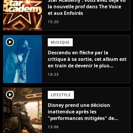
Star Academy : vous avez déjà vu
la nouvelle prof dans The Voice
et aux Enfoirés
15:20
player2
MUSIQUE
Descendu en flèche par la
critique à sa sortie, cet album est
en train de devenir le plus
populaire de son auteur
14:23
player2
LIFESTYLE
Disney prend une décision
inattendue après les
"performances mitigées" de
Vaiana et The Mandalorian &
13:06
Grogu au box-office