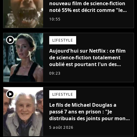
nouveau film de science-fiction
noté 55% est décrit comme "le
plus stupide de l'année"
10:55
player2
LIFESTYLE
Aujourd'hui sur Netflix : ce film
de science-fiction totalement
oublié est pourtant l'un des
meilleurs des années 2010
09:23
player2
LIFESTYLE
Le fils de Michael Douglas a
passé 7 ans en prison : "Je
distribuais des joints pour mon
père"
5 août 2026