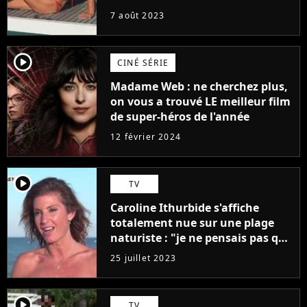
7 août 2023
player2
CINÉ SÉRIE
Madame Web : ne cherchez plus,
on vous a trouvé LE meilleur film
de super-héros de l'année
12 février 2024
player2
TV
Caroline Ithurbide s'affiche
totalement nue sur une plage
naturiste : "je ne pensais pas que
j'arriverais à le faire..."
25 juillet 2023
player2
TV