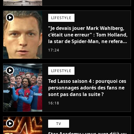
penser
player2
LIFESTYLE
"Je devais jouer Mark Wahlberg,
c'était une erreur" : Tom Holland,
la star de Spider-Man, ne referait
pas ce blockbuster
17:24
player2
LIFESTYLE
Ted Lasso saison 4 : pourquoi ces
personnages adorés des fans ne
sont pas dans la suite ?
16:18
player2
TV