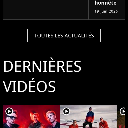
honnête
19 juin 2026
TOUTES LES ACTUALITÉS
DERNIÈRES
VIDÉOS
player2
player2
player2