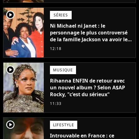
player2
SÉRIES
Ni Michael ni Janet : le
personnage le plus controversé
de la famille Jackson va avoir le
droit à sa propre série
12:18
player2
MUSIQUE
Rihanna ENFIN de retour avec
un nouvel album ? Selon A$AP
Rocky, "c'est du sérieux"
11:33
player2
LIFESTYLE
Introuvable en France : ce