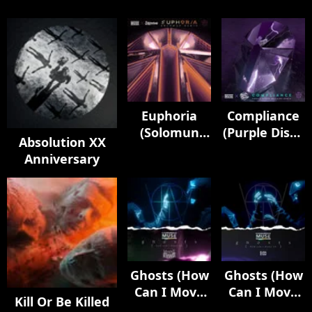
Euphoria
Compliance
(Solomun
(Purple Disco
Absolution XX
Remix)
Machine
Anniversary
Remix)
Ghosts (How
Ghosts (How
Can I Move
Can I Move
Kill Or Be Killed
On) [feat.
On) [feat.