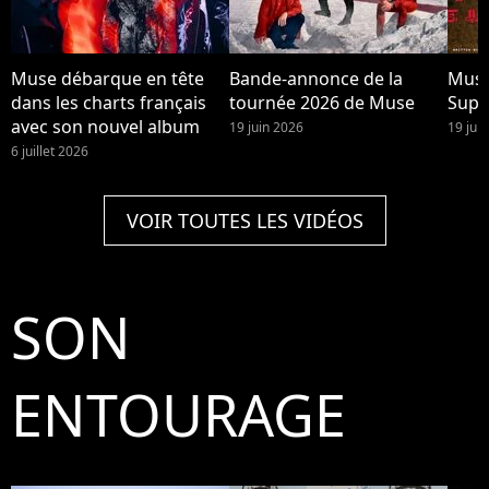
Muse débarque en tête
Bande-annonce de la
Muse
dans les charts français
tournée 2026 de Muse
Supe
avec son nouvel album
19 juin 2026
19 jui
6 juillet 2026
VOIR TOUTES LES VIDÉOS
SON
ENTOURAGE