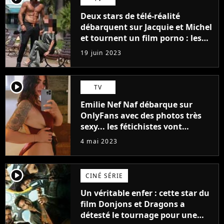
Deux stars de télé-réalité
débarquent sur Jacquie et Michel
et tournent un film porno : les
premières images du tournage
19 juin 2023
(exclu)
player2
TV
Emilie Nef Naf débarque sur
OnlyFans avec des photos très
sexy... les fétichistes vont
prendre leur pied !
4 mai 2023
player2
CINÉ SÉRIE
Un véritable enfer : cette star du
film Donjons et Dragons a
détesté le tournage pour une