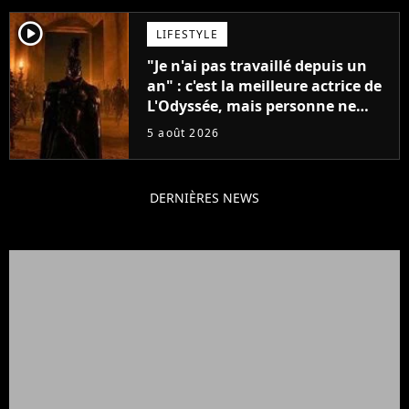
player2
LIFESTYLE
"Je n'ai pas travaillé depuis un
an" : c'est la meilleure actrice de
L'Odyssée, mais personne ne
veut lui donner de rôle au
5 août 2026
cinéma
DERNIÈRES NEWS