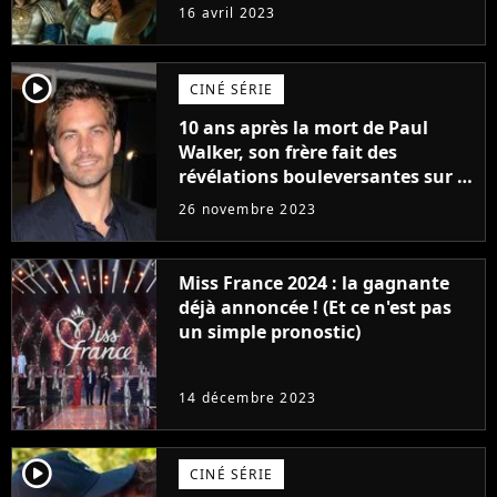
raison très spéciale
16 avril 2023
player2
CINÉ SÉRIE
10 ans après la mort de Paul
Walker, son frère fait des
révélations bouleversantes sur la
réaction des acteurs de Fast and
26 novembre 2023
Furious
Miss France 2024 : la gagnante
déjà annoncée ! (Et ce n'est pas
un simple pronostic)
14 décembre 2023
player2
CINÉ SÉRIE