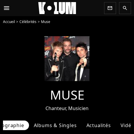
menu
newsletter
search
Accueil
Célébrités
Muse
MUSE
Chanteur, Musicien
iographie
Albums & Singles
Actualités
Vidé