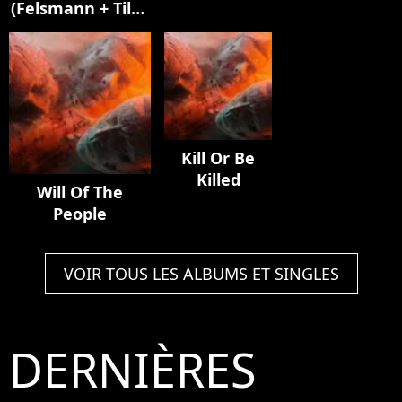
(Felsmann + Tiley
Mylène
Elisa]
Reinterpretation)
Farmer]
Kill Or Be
Killed
Will Of The
People
VOIR TOUS LES ALBUMS ET SINGLES
DERNIÈRES