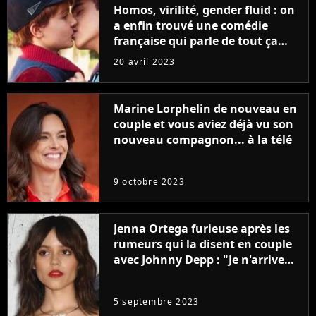
Homos, virilité, gender fluid : on
a enfin trouvé une comédie
française qui parle de tout ça
sans être super ringarde
20 avril 2023
Marine Lorphelin de nouveau en
couple et vous aviez déjà vu son
nouveau compagnon... à la télé
9 octobre 2023
Jenna Ortega furieuse après les
rumeurs qui la disent en couple
avec Johnny Depp : "Je n'arrive
même pas..."
5 septembre 2023