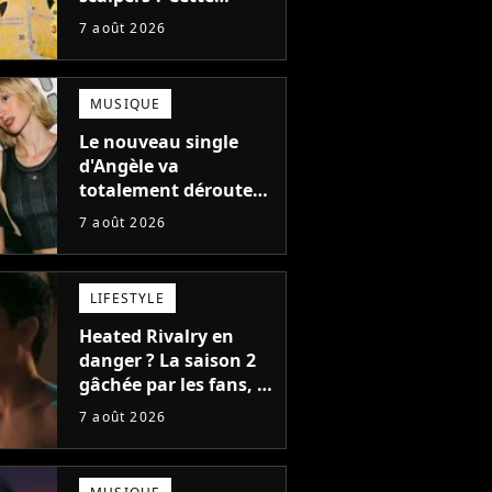
technique géniale
7 août 2026
d'un magasin pour
ruiner les revendeurs
MUSIQUE
Le nouveau single
d'Angèle va
totalement dérouter
le public, et c'est une
7 août 2026
bonne chose
LIFESTYLE
Heated Rivalry en
danger ? La saison 2
gâchée par les fans, le
créateur pousse un
7 août 2026
coup de gueule