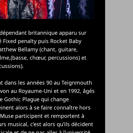
ndépendant britannique apparu sur
 Fixed penalty puis Rocket Baby
atthew Bellamy (chant, guitare,
lme,(basse, chœur, percussions) et
cussions).
ent dans les années 90 au Teignmouth
von au Royaume-Uni et en 1992, âgés
pe Gothic Plague qui change
ent alors à se faire connaître hors
 Muse participent et remportent à
s musical, c’est alors qu’ils décident
cale et de ne pas aller à l’université.