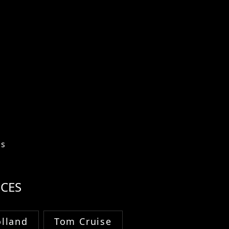
os
CES
lland
Tom Cruise