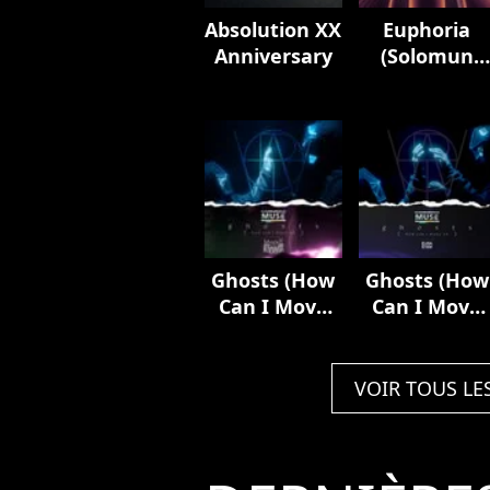
Absolution XX
Euphoria
Anniversary
(Solomun
Remix)
Ghosts (How
Ghosts (How
Can I Move
Can I Move
On) [feat.
On) [feat.
Mylène
Elisa]
Farmer]
VOIR TOUS LE