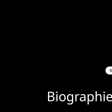
B
Biographi