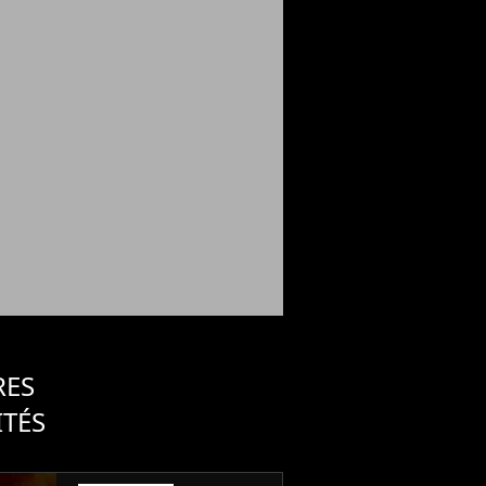
RES
ITÉS