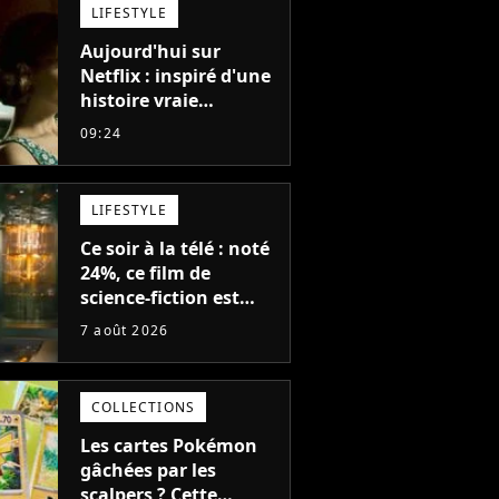
LIFESTYLE
Aujourd'hui sur
Netflix : inspiré d'une
histoire vraie
glaçante, c'est l'un
09:24
des meilleurs films du
21ème siècle
LIFESTYLE
Ce soir à la télé : noté
24%, ce film de
science-fiction est
complètement raté,
7 août 2026
mais il aurait pu être
encore pire à cause de
son acteur
COLLECTIONS
Les cartes Pokémon
gâchées par les
scalpers ? Cette