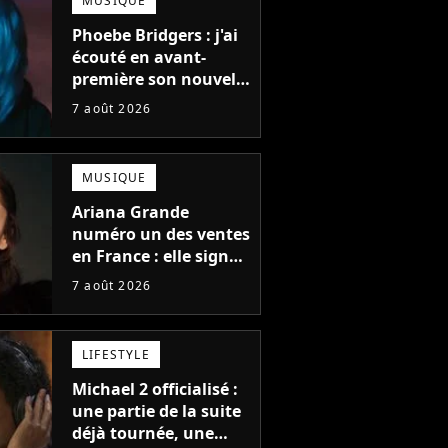
MUSIQUE
Phoebe Bridgers : j'ai
écouté en avant-
première son nouvel
album, c'est le bijou
7 août 2026
de la fin d'été
MUSIQUE
Ariana Grande
numéro un des ventes
en France : elle signe
le meilleur démarrage
7 août 2026
de sa carrière avec
son album Petal
LIFESTYLE
Michael 2 officialisé :
une partie de la suite
déjà tournée, une