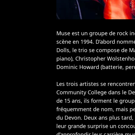
Muse est un groupe de rock i
scène en 1994. D’abord nommé
Dolls, le trio se compose de M
piano), Christopher Wolstenho
Dominic Howard (batterie, per
Les trois artistes se rencontr
Community College dans le De
de 15 ans, ils forment le grou
fréquemment de nom, mais pein
du Devon. Deux ans plus tard,
leur grande surprise un concour
d’approfondir leur carrière musi