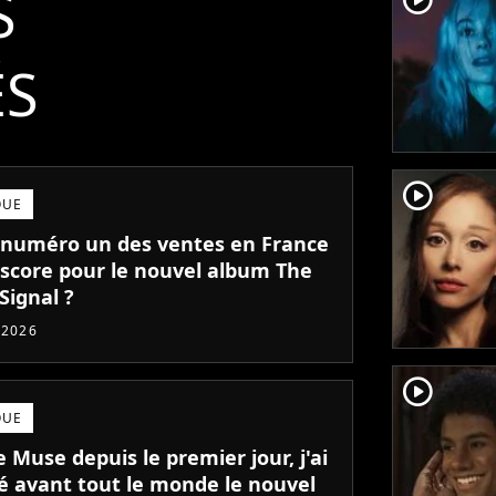
S
ÉS
player2
QUE
numéro un des ventes en France
l score pour le nouvel album The
Signal ?
t 2026
player2
QUE
 Muse depuis le premier jour, j'ai
é avant tout le monde le nouvel