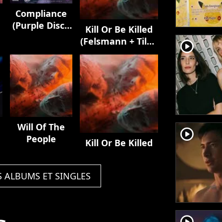
Compliance
(Purple Disco
Kill Or Be Killed
Machine
(Felsmann + Tiley
player2
Remix)
Reinterpretation)
Will Of The
player2
People
Kill Or Be Killed
S ALBUMS ET SINGLES
player2