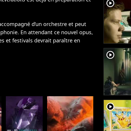
player2
accompagné d’un orchestre et peut
mphonie. En attendant ce nouvel opus,
 et festivals devrait paraître en
player2
player2