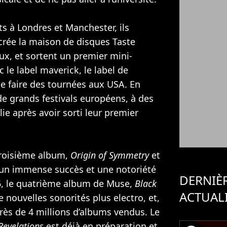
ts à Londres et Manchester, ils
crée la maison de disques Taste
x, et sortent un premier mini-
 le label maverick, le label de
de faire des tournées aux USA. En
 de grands festivals européens, à des
ie après avoir sorti leur premier
troisième album,
Origin of Symmetry
et
 un immense succès et une notoriété
DERNIÈ
006, le quatrième album de Muse,
Black
ACTUAL
 nouvelles sonorités plus electro, et,
rès de 4 millions d’albums vendus. Le
Revelations
est déjà en préparation et