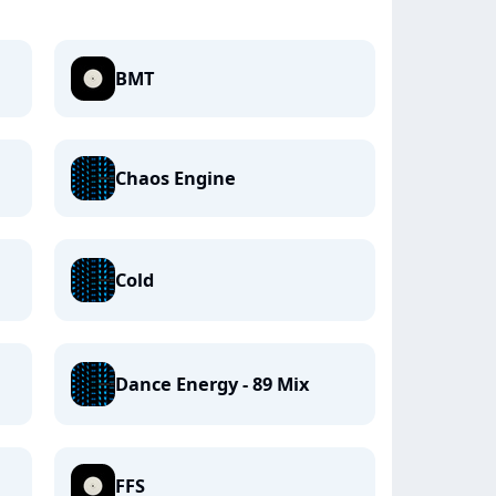
BMT
Chaos Engine
Cold
Dance Energy - 89 Mix
FFS