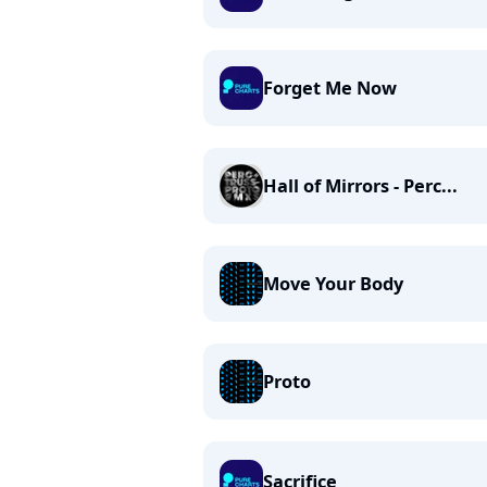
Forget Me Now
Hall of Mirrors - Perc...
Move Your Body
Proto
Sacrifice