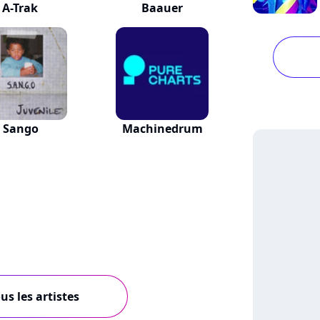
A-Trak
Baauer
Sango
Machinedrum
us les artistes