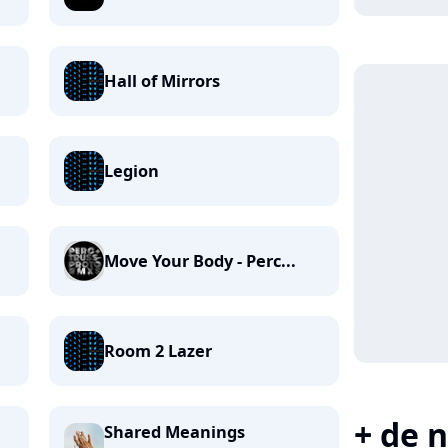
Hall of Mirrors
Legion
Move Your Body - Perc...
Room 2 Lazer
+ de n
Shared Meanings