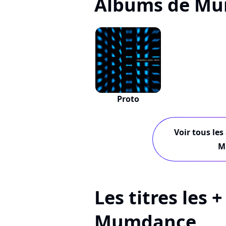
Albums de M
Proto
Voir tous les
M
Les titres les 
Mumdance