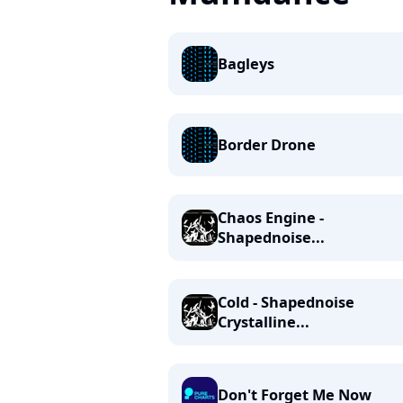
Bagleys
Border Drone
Chaos Engine -
Shapednoise...
Cold - Shapednoise
Crystalline...
Don't Forget Me Now