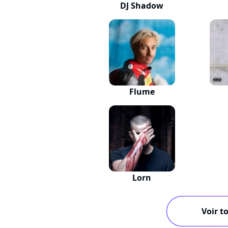
DJ Shadow
Flume
Lorn
Voir to