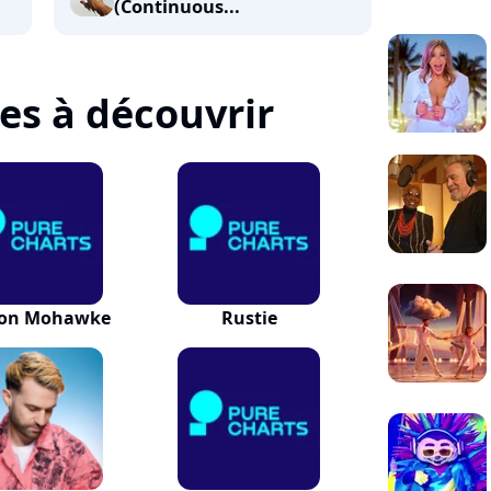
(Continuous...
tes à découvrir
on Mohawke
Rustie