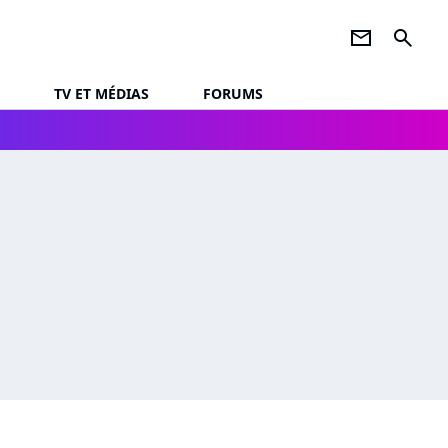
newsletter
search
TV ET MÉDIAS
FORUMS