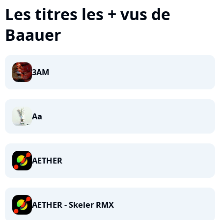
Les titres les + vus de
Baauer
3AM
Aa
AETHER
AETHER - Skeler RMX