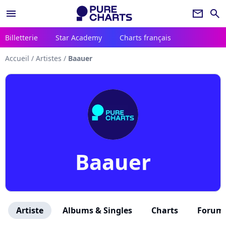
menu
newsletter
search
Billetterie
Star Academy
Charts français
Accueil
/
Artistes
/
Baauer
Baauer
Artiste
Albums & Singles
Charts
Forum