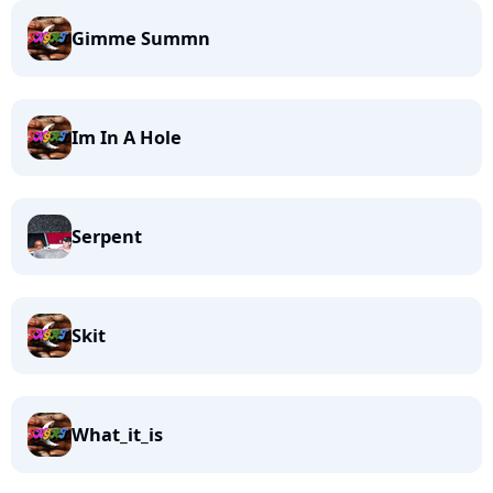
Gimme Summn
Im In A Hole
Serpent
Skit
What_it_is