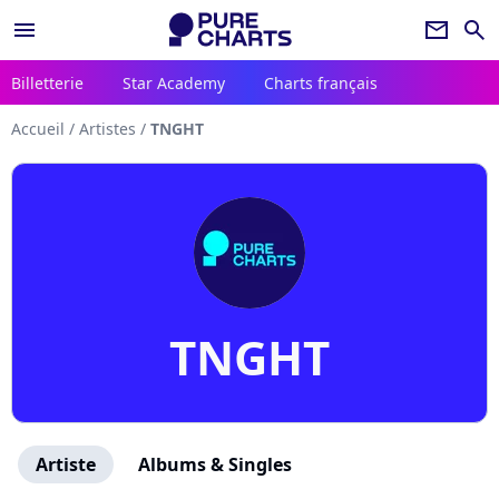
menu
newsletter
search
Billetterie
Star Academy
Charts français
Accueil
/
Artistes
/
TNGHT
TNGHT
Artiste
Albums & Singles