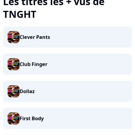
Les titres les + vus de
TNGHT
Clever Pants
Club Finger
Dollaz
First Body