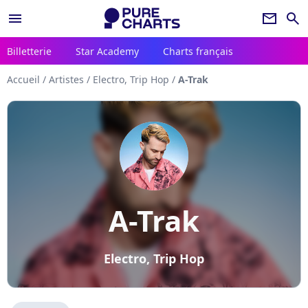
menu
newsletter
search
Billetterie
Star Academy
Charts français
Accueil
/
Artistes
/
Electro, Trip Hop
/
A-Trak
A-Trak
Electro, Trip Hop