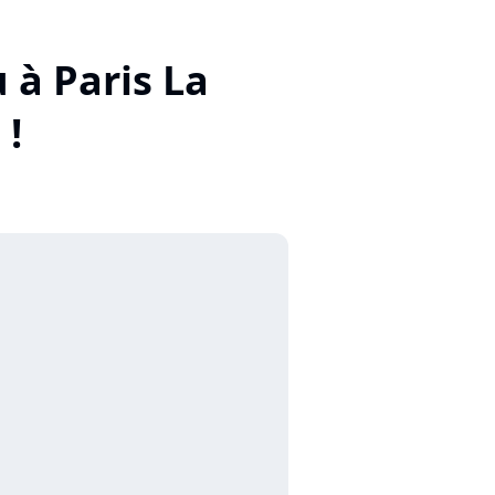
 à Paris La
 !