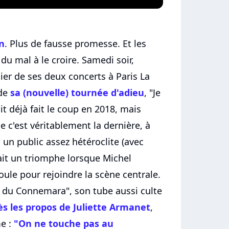
in
. Plus de fausse promesse. Et les
du mal à le croire. Samedi soir,
er de ses deux concerts à Paris La
 de
sa (nouvelle) tournée d'adieu
, "Je
it déjà fait le coup en 2018, mais
ue c'est véritablement la dernière, à
c un public assez hétéroclite (avec
fait un triomphe lorsque Michel
oule pour rejoindre la scène centrale.
s du Connemara", son tube aussi culte
ès les propos de Juliette Armanet
,
me :
"On ne touche pas au