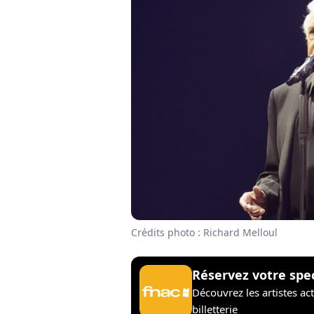
Crédits photo : Richard Melloul
Réservez votre spe
Découvrez les artistes ac
billetterie