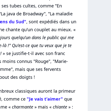
e ses tubes cultes, comme "En
 "La java de Broadway", "La maladie
iens du Sud"
, sont expédiés dans un
 ne chante qu'un couplet au mieux. «
ujours quelqu'un dans le public qui me
e-là !" Qu'est-ce que tu veux que je te
!
» se justifie-t-il avec son franc
 les moins connus "Rouge", "Marie-
femme", mais que ses fervents
bout des doigts !
breux classiques auront la primeur
ité, comme ce
"Je vais t'aimer"
que
emme «
charmante
» mais «
chiante
» :