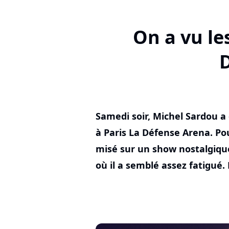
On a vu le
D
Samedi soir, Michel Sardou a
à Paris La Défense Arena. Pou
misé sur un show nostalgiqu
où il a semblé assez fatigué.