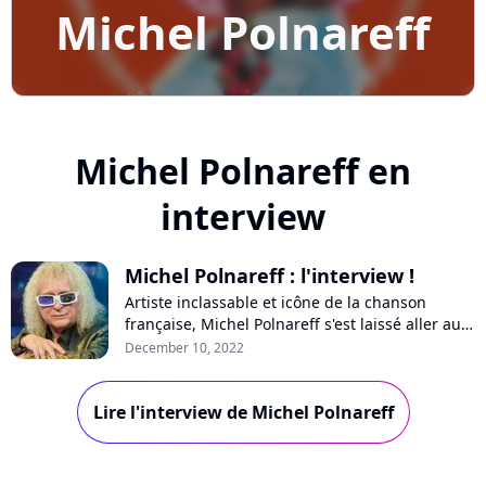
Michel Polnareff
Michel Polnareff en
interview
Michel Polnareff : l'interview !
Artiste inclassable et icône de la chanson
française, Michel Polnareff s'est laissé aller au
jeu de la promo à l'occasion d'une émission
December 10, 2022
spéciale sur France 2 et de la sortie de l'album
"Polnareff chante Polnareff". Au micro de
Lire l'interview de Michel Polnareff
Purecharts, le chanteur replonge quelques
décennies en arrière, se confie sur l...